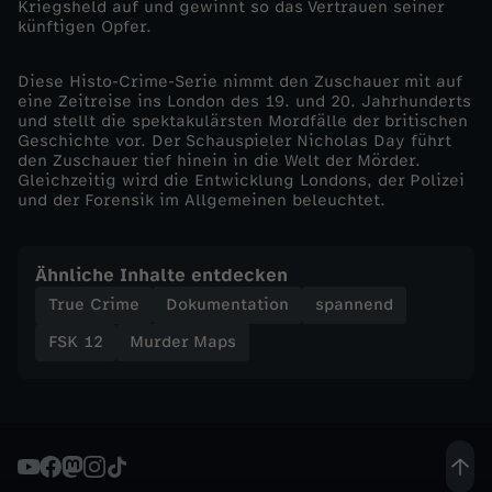
Kriegsheld auf und gewinnt so das Vertrauen seiner
künftigen Opfer.
h
Diese Histo-Crime-Serie nimmt den Zuschauer mit auf
s
eine Zeitreise ins London des 19. und 20. Jahrhunderts
und stellt die spektakulärsten Mordfälle der britischen
Geschichte vor. Der Schauspieler Nicholas Day führt
t
den Zuschauer tief hinein in die Welt der Mörder.
Gleichzeitig wird die Entwicklung Londons, der Polizei
a
und der Forensik im Allgemeinen beleuchtet.
p
Ähnliche Inhalte entdecken
l
True Crime
Dokumentation
spannend
FSK 12
Murder Maps
e
r