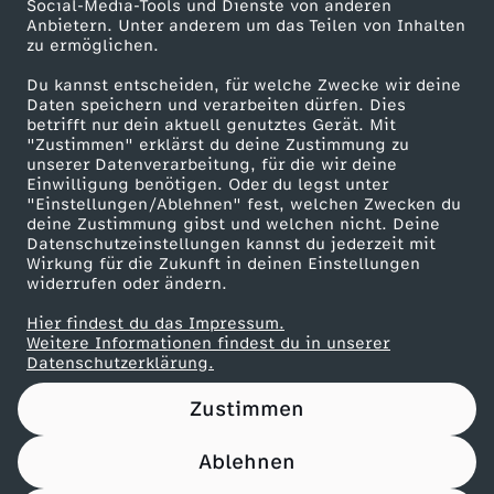
Social-Media-Tools und Dienste von anderen
Anbietern. Unter anderem um das Teilen von Inhalten
Karriere
zu ermöglichen.
Presseportal
Du kannst entscheiden, für welche Zwecke wir deine
ZDF goes Schule
Daten speichern und verarbeiten dürfen. Dies
betrifft nur dein aktuell genutztes Gerät. Mit
Werbefernsehen
"Zustimmen" erklärst du deine Zustimmung zu
unserer Datenverarbeitung, für die wir deine
Mainzelmännchen
Einwilligung benötigen. Oder du legst unter
"Einstellungen/Ablehnen" fest, welchen Zwecken du
deine Zustimmung gibst und welchen nicht. Deine
Datenschutzeinstellungen kannst du jederzeit mit
Wirkung für die Zukunft in deinen Einstellungen
widerrufen oder ändern.
Hier findest du das Impressum.
Partner
Weitere Informationen findest du in unserer
Datenschutzerklärung.
Zustimmen
Ablehnen
Nutzungsbedingungen
Datenschutz
Datenschutz-Einstellungen