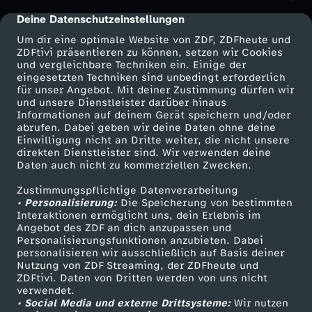
Deine Datenschutzeinstellungen
cmp-dialog-description
Um dir eine optimale Website von ZDF, ZDFheute und
ZDFtivi präsentieren zu können, setzen wir Cookies
und vergleichbare Techniken ein. Einige der
eingesetzten Techniken sind unbedingt erforderlich
für unser Angebot. Mit deiner Zustimmung dürfen wir
Mehr ZDF
Service
und unsere Dienstleister darüber hinaus
Informationen auf deinem Gerät speichern und/oder
ZDF-Apps
ZDFmitreden
abrufen. Dabei geben wir deine Daten ohne deine
Einwilligung nicht an Dritte weiter, die nicht unsere
Smart TV
Kontakt zum ZDF
direkten Dienstleister sind. Wir verwenden deine
Daten auch nicht zu kommerziellen Zwecken.
ZDFtext
Tickets
Zustimmungspflichtige Datenverarbeitung
Livestreams
Zuschauerservice
• Personalisierung:
Die Speicherung von bestimmten
Sendungen A-Z
Hilfe
Interaktionen ermöglicht uns, dein Erlebnis im
Angebot des ZDF an dich anzupassen und
TV-Programm
Personalisierungsfunktionen anzubieten. Dabei
personalisieren wir ausschließlich auf Basis deiner
Nutzung von ZDF Streaming, der ZDFheute und
ZDFtivi. Daten von Dritten werden von uns nicht
Das ZDF
verwendet.
• Social Media und externe Drittsysteme:
Wir nutzen
ZDF Unternehmen