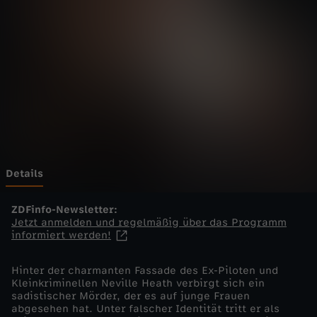
a
p
s
-
D
e
Details
r
ZDFinfo-Newsletter:
Jetzt anmelden und regelmäßig über das Programm
informiert werden!
H
Hinter der charmanten Fassade des Ex-Piloten und
o
Kleinkriminellen Neville Heath verbirgt sich ein
sadistischer Mörder, der es auf junge Frauen
c
abgesehen hat. Unter falscher Identität tritt er als