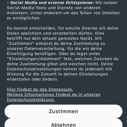
• Social Media und externe Drittsysteme:
Wir nutzen
ZDF Unternehmen
Social-Media-Tools und Dienste von anderen
Anbietern. Unter anderem um das Teilen von Inhalten
Karriere
zu ermöglichen.
Presseportal
Du kannst entscheiden, für welche Zwecke wir deine
ZDF goes Schule
Daten speichern und verarbeiten dürfen. Dies
betrifft nur dein aktuell genutztes Gerät. Mit
Werbefernsehen
"Zustimmen" erklärst du deine Zustimmung zu
unserer Datenverarbeitung, für die wir deine
Mainzelmännchen
Einwilligung benötigen. Oder du legst unter
"Einstellungen/Ablehnen" fest, welchen Zwecken du
deine Zustimmung gibst und welchen nicht. Deine
Datenschutzeinstellungen kannst du jederzeit mit
Wirkung für die Zukunft in deinen Einstellungen
widerrufen oder ändern.
Hier findest du das Impressum.
Partner
Weitere Informationen findest du in unserer
Datenschutzerklärung.
Zustimmen
Ablehnen