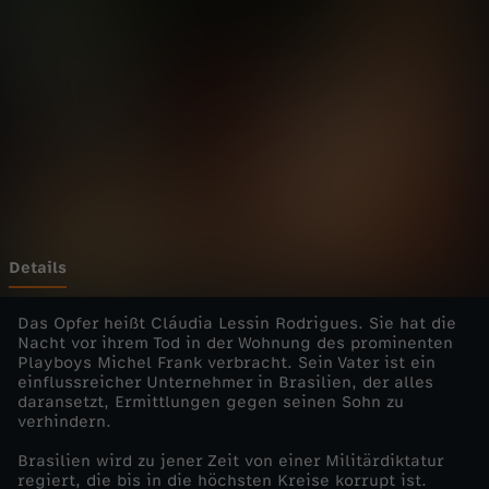
u
s
H
i
s
t
Details
o
Das Opfer heißt Cláudia Lessin Rodrigues. Sie hat die
Nacht vor ihrem Tod in der Wohnung des prominenten
Playboys Michel Frank verbracht. Sein Vater ist ein
r
einflussreicher Unternehmer in Brasilien, der alles
daransetzt, Ermittlungen gegen seinen Sohn zu
y
verhindern.
Brasilien wird zu jener Zeit von einer Militärdiktatur
-
regiert, die bis in die höchsten Kreise korrupt ist.