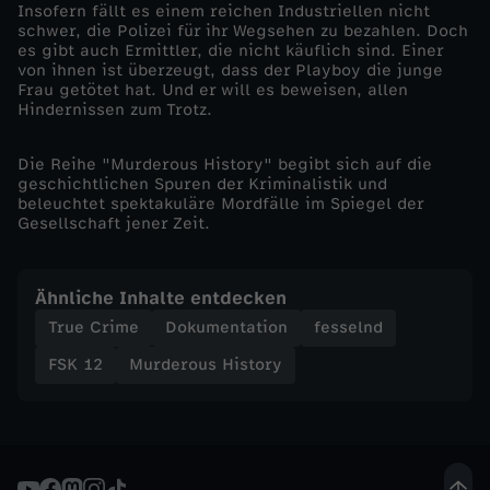
Insofern fällt es einem reichen Industriellen nicht
schwer, die Polizei für ihr Wegsehen zu bezahlen. Doch
D
es gibt auch Ermittler, die nicht käuflich sind. Einer
von ihnen ist überzeugt, dass der Playboy die junge
e
Frau getötet hat. Und er will es beweisen, allen
Hindernissen zum Trotz.
r
Die Reihe "Murderous History" begibt sich auf die
geschichtlichen Spuren der Kriminalistik und
P
beleuchtet spektakuläre Mordfälle im Spiegel der
Gesellschaft jener Zeit.
l
Ähnliche Inhalte entdecken
a
True Crime
Dokumentation
fesselnd
y
FSK 12
Murderous History
b
o