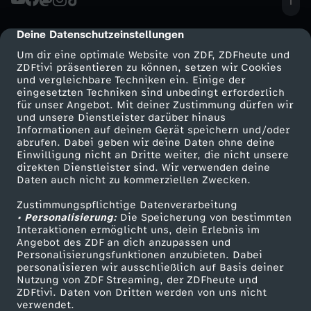
y
Deine Datenschutzeinstellungen
cmp-dialog-description
v
Um dir eine optimale Website von ZDF, ZDFheute und
ZDFtivi präsentieren zu können, setzen wir Cookies
o
und vergleichbare Techniken ein. Einige der
eingesetzten Techniken sind unbedingt erforderlich
für unser Angebot. Mit deiner Zustimmung dürfen wir
n
Mehr ZDF
Service
und unsere Dienstleister darüber hinaus
Informationen auf deinem Gerät speichern und/oder
ZDF-Apps
ZDFmitreden
abrufen. Dabei geben wir deine Daten ohne deine
R
Einwilligung nicht an Dritte weiter, die nicht unsere
Smart TV
Kontakt zum ZDF
direkten Dienstleister sind. Wir verwenden deine
i
Daten auch nicht zu kommerziellen Zwecken.
ZDFtext
Tickets
Zustimmungspflichtige Datenverarbeitung
Livestreams
Zuschauerservice
o
• Personalisierung:
Die Speicherung von bestimmten
Sendungen A-Z
Hilfe
Interaktionen ermöglicht uns, dein Erlebnis im
Angebot des ZDF an dich anzupassen und
TV-Programm
Personalisierungsfunktionen anzubieten. Dabei
personalisieren wir ausschließlich auf Basis deiner
Nutzung von ZDF Streaming, der ZDFheute und
ZDFtivi. Daten von Dritten werden von uns nicht
Das ZDF
verwendet.