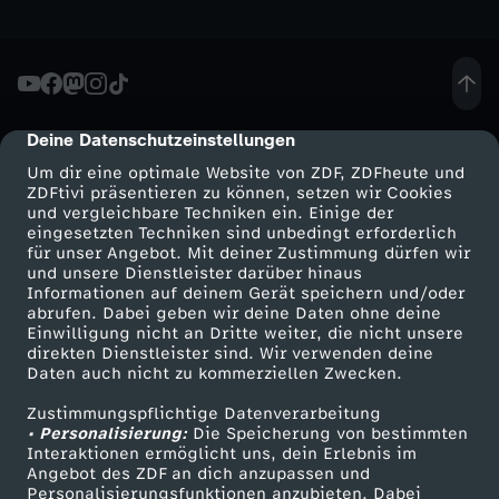
n
d
Deine Datenschutzeinstellungen
cmp-dialog-description
u
Um dir eine optimale Website von ZDF, ZDFheute und
ZDFtivi präsentieren zu können, setzen wir Cookies
n
und vergleichbare Techniken ein. Einige der
eingesetzten Techniken sind unbedingt erforderlich
t
für unser Angebot. Mit deiner Zustimmung dürfen wir
Mehr ZDF
Service
und unsere Dienstleister darüber hinaus
Informationen auf deinem Gerät speichern und/oder
e
ZDF-Apps
ZDFmitreden
abrufen. Dabei geben wir deine Daten ohne deine
Einwilligung nicht an Dritte weiter, die nicht unsere
Smart TV
Kontakt zum ZDF
direkten Dienstleister sind. Wir verwenden deine
r
Daten auch nicht zu kommerziellen Zwecken.
ZDFtext
Tickets
D
Zustimmungspflichtige Datenverarbeitung
Livestreams
Zuschauerservice
• Personalisierung:
Die Speicherung von bestimmten
Sendungen A-Z
Hilfe
Interaktionen ermöglicht uns, dein Erlebnis im
r
Angebot des ZDF an dich anzupassen und
TV-Programm
Personalisierungsfunktionen anzubieten. Dabei