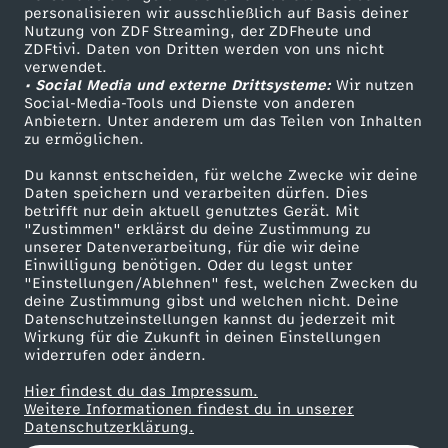
personalisieren wir ausschließlich auf Basis deiner
u
Nutzung von ZDF Streaming, der ZDFheute und
ZDFtivi. Daten von Dritten werden von uns nicht
Das ZDF
c
verwendet.
• Social Media und externe Drittsysteme:
Wir nutzen
ZDF Unternehmen
Social-Media-Tools und Dienste von anderen
k
Anbietern. Unter anderem um das Teilen von Inhalten
Karriere
zu ermöglichen.
Presseportal
-
Du kannst entscheiden, für welche Zwecke wir deine
ZDF goes Schule
Daten speichern und verarbeiten dürfen. Dies
I
betrifft nur dein aktuell genutztes Gerät. Mit
Werbefernsehen
"Zustimmen" erklärst du deine Zustimmung zu
unserer Datenverarbeitung, für die wir deine
Mainzelmännchen
m
Einwilligung benötigen. Oder du legst unter
"Einstellungen/Ablehnen" fest, welchen Zwecken du
deine Zustimmung gibst und welchen nicht. Deine
p
Datenschutzeinstellungen kannst du jederzeit mit
Wirkung für die Zukunft in deinen Einstellungen
f
widerrufen oder ändern.
Hier findest du das Impressum.
s
Partner
Weitere Informationen findest du in unserer
Datenschutzerklärung.