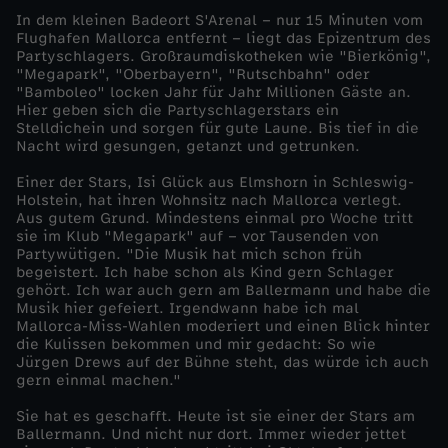
In dem kleinen Badeort S'Arenal – nur 15 Minuten vom
T
Flughafen Mallorca entfernt – liegt das Epizentrum des
Partyschlagers. Großraumdiskotheken wie "Bierkönig",
"Megapark", "Oberbayern", "Rutschbahn" oder
o
"Bamboleo" locken Jahr für Jahr Millionen Gäste an.
Hier geben sich die Partyschlagerstars ein
Stelldichein und sorgen für gute Laune. Bis tief in die
u
Nacht wird gesungen, getanzt und getrunken.
r
Einer der Stars, Isi Glück aus Elmshorn in Schleswig-
Holstein, hat ihren Wohnsitz nach Mallorca verlegt.
Aus gutem Grund. Mindestens einmal pro Woche tritt
m
sie im Klub "Megapark" auf – vor Tausenden von
Partywütigen. "Die Musik hat mich schon früh
begeistert. Ich habe schon als Kind gern Schlager
i
gehört. Ich war auch gern am Ballermann und habe die
Musik hier gefeiert. Irgendwann habe ich mal
t
Mallorca-Miss-Wahlen moderiert und einen Blick hinter
die Kulissen bekommen und mir gedacht: So wie
Jürgen Drews auf der Bühne steht, das würde ich auch
I
gern einmal machen."
Sie hat es geschafft. Heute ist sie einer der Stars am
k
Ballermann. Und nicht nur dort. Immer wieder jettet