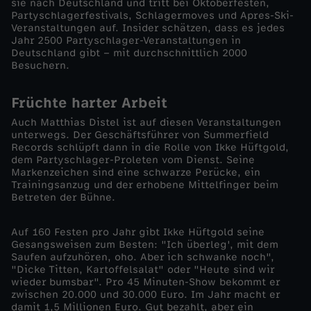
sie nach Deutschland und tritt bei Oktoberfesten,
k
Partyschlagerfestivals, Schlagermoves und Apres-Ski-
Veranstaltungen auf. Insider schätzen, dass es jedes
Jahr 2500 Partyschlager-Veranstaltungen in
e
Deutschland gibt – mit durchschnittlich 2000
Besuchern.
H
Früchte harter Arbeit
ü
Auch Matthias Distel ist auf diesen Veranstaltungen
unterwegs. Der Geschäftsführer von Summerfield
f
Records schlüpft dann in die Rolle von Ikke Hüftgold,
dem Partyschlager-Proleten vom Dienst. Seine
Markenzeichen sind eine schwarze Perücke, ein
t
Trainingsanzug und der erhobene Mittelfinger beim
Betreten der Bühne.
g
Auf 160 Festen pro Jahr gibt Ikke Hüftgold seine
Gesangsweisen zum Besten: "Ich überleg', mit dem
o
Saufen aufzuhören, oho. Aber ich schwanke noch",
"Dicke Titten, Kartoffelsalat" oder "Heute sind wir
l
wieder bumsbar". Pro 45 Minuten-Show bekommt er
zwischen 20.000 und 30.000 Euro. Im Jahr macht er
damit 1,5 Millionen Euro. Gut bezahlt, aber ein