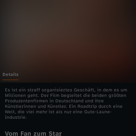
h
l
a
g
e
r
Details
-
Es ist ein straff organisiertes Geschäft, in dem es um
Millionen geht. Der Film begleitet die beiden größten
Produzentenfirmen in Deutschland und ihre
A
Künstlerinnen und Künstler. Ein Roadtrip durch eine
Welt, die viel mehr ist als nur eine Gute-Laune-
u
Industrie.
f
Vom Fan zum Star