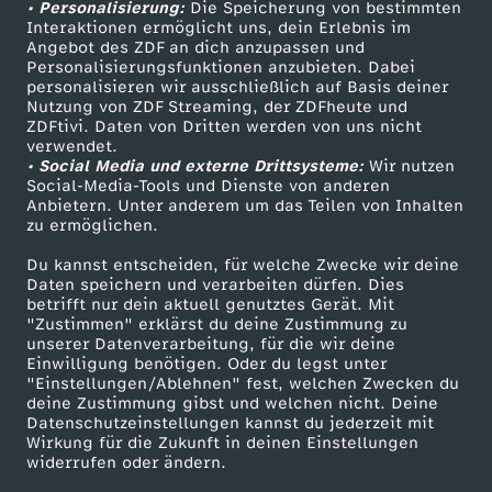
• Personalisierung:
Die Speicherung von bestimmten
Sendungen A-Z
Hilfe
Interaktionen ermöglicht uns, dein Erlebnis im
Angebot des ZDF an dich anzupassen und
TV-Programm
Personalisierungsfunktionen anzubieten. Dabei
personalisieren wir ausschließlich auf Basis deiner
Nutzung von ZDF Streaming, der ZDFheute und
ZDFtivi. Daten von Dritten werden von uns nicht
Das ZDF
verwendet.
• Social Media und externe Drittsysteme:
Wir nutzen
ZDF Unternehmen
Social-Media-Tools und Dienste von anderen
Anbietern. Unter anderem um das Teilen von Inhalten
Karriere
zu ermöglichen.
Presseportal
Du kannst entscheiden, für welche Zwecke wir deine
ZDF goes Schule
Daten speichern und verarbeiten dürfen. Dies
betrifft nur dein aktuell genutztes Gerät. Mit
Werbefernsehen
"Zustimmen" erklärst du deine Zustimmung zu
unserer Datenverarbeitung, für die wir deine
Mainzelmännchen
Einwilligung benötigen. Oder du legst unter
"Einstellungen/Ablehnen" fest, welchen Zwecken du
deine Zustimmung gibst und welchen nicht. Deine
Datenschutzeinstellungen kannst du jederzeit mit
Wirkung für die Zukunft in deinen Einstellungen
widerrufen oder ändern.