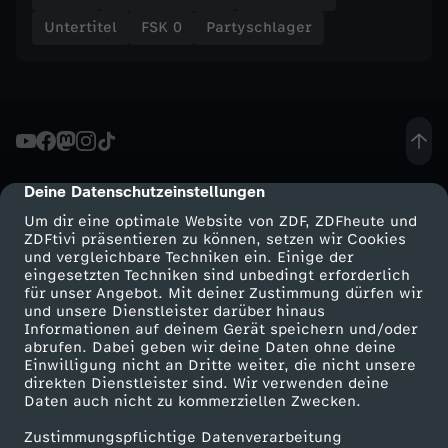
Untertitel
FSK 0
Partyschlager
Deine Datenschutzeinstellungen
cmp-dialog-description
Um dir eine optimale Website von ZDF, ZDFheute und
ZDFtivi präsentieren zu können, setzen wir Cookies
und vergleichbare Techniken ein. Einige der
eingesetzten Techniken sind unbedingt erforderlich
für unser Angebot. Mit deiner Zustimmung dürfen wir
Mehr ZDF
Service
und unsere Dienstleister darüber hinaus
Informationen auf deinem Gerät speichern und/oder
ZDF-Apps
ZDFmitreden
abrufen. Dabei geben wir deine Daten ohne deine
Einwilligung nicht an Dritte weiter, die nicht unsere
Smart TV
Kontakt zum ZDF
direkten Dienstleister sind. Wir verwenden deine
Daten auch nicht zu kommerziellen Zwecken.
ZDFtext
Tickets
Zustimmungspflichtige Datenverarbeitung
Livestreams
Zuschauerservice