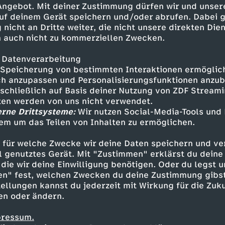
 Angebot. Mit deiner Zustimmung dürfen wir und unser
uf deinem Gerät speichern und/oder abrufen. Dabei 
 nicht an Dritte weiter, die nicht unsere direkten Dien
 auch nicht zu kommerziellen Zwecken.
 Datenverarbeitung
Speicherung von bestimmten Interaktionen ermöglicht
h anzupassen und Personalisierungsfunktionen anzub
sschließlich auf Basis deiner Nutzung von ZDF Stream
tten werden von uns nicht verwendet.
erne Drittsysteme:
Wir nutzen Social-Media-Tools und
em um das Teilen von Inhalten zu ermöglichen.
Inhalte entdecken
 für welche Zwecke wir deine Daten speichern und ver
t
Dokumentation
aufschlussreich
Dokume
ell genutztes Gerät. Mit "Zustimmen" erklärst du dein
die wir deine Einwilligung benötigen. Oder du legst u
en" fest, welchen Zwecken du deine Zustimmung gibst
ellungen kannst du jederzeit mit Wirkung für die Zuku
en oder ändern.
pressum.