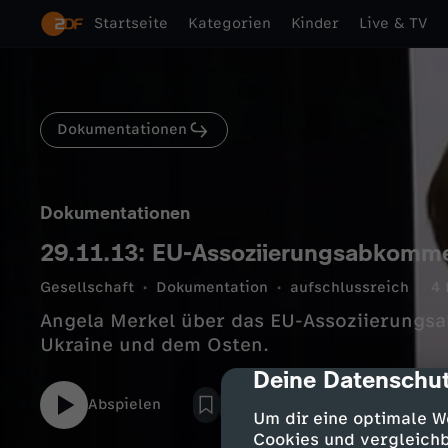
Startseite
Kategorien
Kinder
Live & TV
Dokumentationen
Dokumentationen
29.11.13: EU-Assoziierungsabkomm
Gesellschaft
Dokumentation
aufschlussreich
4 
Angela Merkel über das EU-Assoziierungs
Ukraine und dem Osten.
Deine Datenschut
cmp-dialog-des
Abspielen
Um dir eine optimale W
Cookies und vergleichb