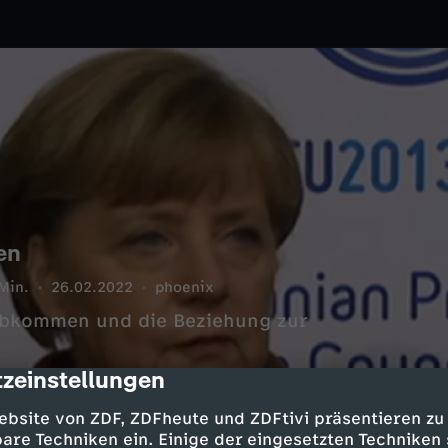
en
Min.
26.02.2022
phoenix
abkommen und die Beziehung zur
zeinstellungen
cription
ebsite von ZDF, ZDFheute und ZDFtivi präsentieren zu
are Techniken ein. Einige der eingesetzten Techniken