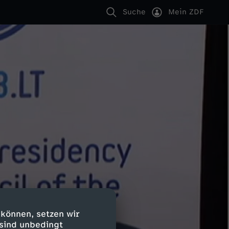
Suche
Mein ZDF
 können, setzen wir
 sind unbedingt