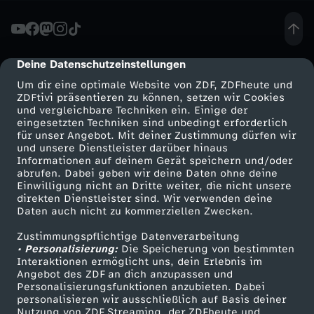
e
i
Deine Datenschutzeinstellungen
cmp-dialog-description
Um dir eine optimale Website von ZDF, ZDFheute und
n
ZDFtivi präsentieren zu können, setzen wir Cookies
und vergleichbare Techniken ein. Einige der
eingesetzten Techniken sind unbedingt erforderlich
s
für unser Angebot. Mit deiner Zustimmung dürfen wir
Mehr ZDF
Service
und unsere Dienstleister darüber hinaus
a
Informationen auf deinem Gerät speichern und/oder
ZDF-Apps
ZDFmitreden
abrufen. Dabei geben wir deine Daten ohne deine
Einwilligung nicht an Dritte weiter, die nicht unsere
m
Smart TV
Kontakt zum ZDF
direkten Dienstleister sind. Wir verwenden deine
Daten auch nicht zu kommerziellen Zwecken.
ZDFtext
Tickets
e
Zustimmungspflichtige Datenverarbeitung
Livestreams
Zuschauerservice
• Personalisierung:
Die Speicherung von bestimmten
s
Sendungen A-Z
Hilfe
Interaktionen ermöglicht uns, dein Erlebnis im
Angebot des ZDF an dich anzupassen und
TV-Programm
Personalisierungsfunktionen anzubieten. Dabei
G
personalisieren wir ausschließlich auf Basis deiner
Nutzung von ZDF Streaming, der ZDFheute und