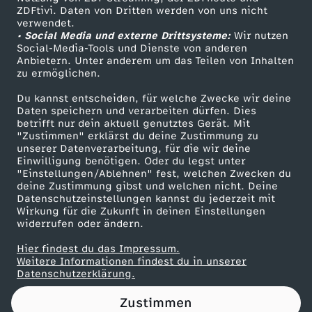
ZDFtivi. Daten von Dritten werden von uns nicht
e
Das ZDF
verwendet.
• Social Media und externe Drittsysteme:
Wir nutzen
ZDF Unternehmen
s
Social-Media-Tools und Dienste von anderen
Anbietern. Unter anderem um das Teilen von Inhalten
Karriere
zu ermöglichen.
c
Presseportal
Du kannst entscheiden, für welche Zwecke wir deine
ZDF goes Schule
Daten speichern und verarbeiten dürfen. Dies
h
betrifft nur dein aktuell genutztes Gerät. Mit
Werbefernsehen
"Zustimmen" erklärst du deine Zustimmung zu
i
unserer Datenverarbeitung, für die wir deine
Mainzelmännchen
Einwilligung benötigen. Oder du legst unter
"Einstellungen/Ablehnen" fest, welchen Zwecken du
c
deine Zustimmung gibst und welchen nicht. Deine
Datenschutzeinstellungen kannst du jederzeit mit
Wirkung für die Zukunft in deinen Einstellungen
h
widerrufen oder ändern.
t
Hier findest du das Impressum.
Partner
Weitere Informationen findest du in unserer
Datenschutzerklärung.
s
Zustimmen