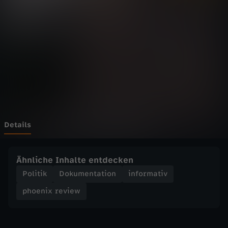
r
e
v
i
e
w
Details
-
Ähnliche Inhalte entdecken
G
Politik
Dokumentation
informativ
phoenix review
e
m