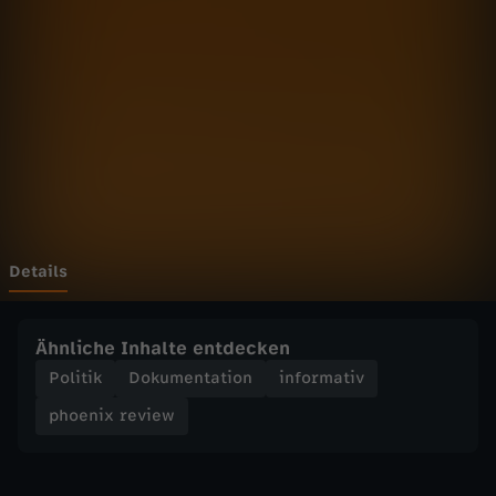
r
e
v
i
e
w
Details
-
Ähnliche Inhalte entdecken
"
Politik
Dokumentation
informativ
phoenix review
I
s