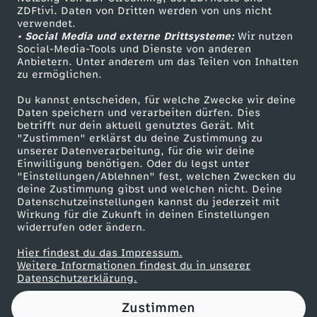
ZDFtivi. Daten von Dritten werden von uns nicht
g
Das ZDF
verwendet.
• Social Media und externe Drittsysteme:
Wir nutzen
ZDF Unternehmen
e
Social-Media-Tools und Dienste von anderen
Anbietern. Unter anderem um das Teilen von Inhalten
Karriere
zu ermöglichen.
s
Presseportal
Du kannst entscheiden, für welche Zwecke wir deine
ZDF goes Schule
Daten speichern und verarbeiten dürfen. Dies
e
betrifft nur dein aktuell genutztes Gerät. Mit
Werbefernsehen
"Zustimmen" erklärst du deine Zustimmung zu
t
unserer Datenverarbeitung, für die wir deine
Mainzelmännchen
Einwilligung benötigen. Oder du legst unter
"Einstellungen/Ablehnen" fest, welchen Zwecken du
z
deine Zustimmung gibst und welchen nicht. Deine
Datenschutzeinstellungen kannst du jederzeit mit
Wirkung für die Zukunft in deinen Einstellungen
n
widerrufen oder ändern.
o
Hier findest du das Impressum.
Partner
Weitere Informationen findest du in unserer
Datenschutzerklärung.
c
Zustimmen