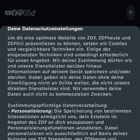
t
d
Deine Datenschutzeinstellungen
cmp-dialog-description
Um dir eine optimale Website von ZDF, ZDFheute und
a
ZDFtivi präsentieren zu können, setzen wir Cookies
und vergleichbare Techniken ein. Einige der
eingesetzten Techniken sind unbedingt erforderlich
s
für unser Angebot. Mit deiner Zustimmung dürfen wir
Mehr ZDF
Service
und unsere Dienstleister darüber hinaus
G
Informationen auf deinem Gerät speichern und/oder
ZDF-Apps
ZDFmitreden
abrufen. Dabei geben wir deine Daten ohne deine
Einwilligung nicht an Dritte weiter, die nicht unsere
r
Smart TV
Kontakt zum ZDF
direkten Dienstleister sind. Wir verwenden deine
Daten auch nicht zu kommerziellen Zwecken.
ZDFtext
Tickets
u
Zustimmungspflichtige Datenverarbeitung
Livestreams
Zuschauerservice
• Personalisierung:
Die Speicherung von bestimmten
n
Sendungen A-Z
Hilfe
Interaktionen ermöglicht uns, dein Erlebnis im
Angebot des ZDF an dich anzupassen und
TV-Programm
Personalisierungsfunktionen anzubieten. Dabei
d
personalisieren wir ausschließlich auf Basis deiner
Nutzung von ZDF Streaming, der ZDFheute und