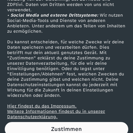
ZDFtivi. Daten von Dritten werden von uns nicht
n
Das ZDF
verwendet.
• Social Media und externe Drittsysteme:
Wir nutzen
ZDF Unternehmen
z
Social-Media-Tools und Dienste von anderen
Anbietern. Unter anderem um das Teilen von Inhalten
Karriere
zu ermöglichen.
i
Presseportal
Du kannst entscheiden, für welche Zwecke wir deine
ZDF goes Schule
Daten speichern und verarbeiten dürfen. Dies
s
betrifft nur dein aktuell genutztes Gerät. Mit
Werbefernsehen
"Zustimmen" erklärst du deine Zustimmung zu
k
unserer Datenverarbeitung, für die wir deine
Mainzelmännchen
Einwilligung benötigen. Oder du legst unter
"Einstellungen/Ablehnen" fest, welchen Zwecken du
u
deine Zustimmung gibst und welchen nicht. Deine
Datenschutzeinstellungen kannst du jederzeit mit
Wirkung für die Zukunft in deinen Einstellungen
s
widerrufen oder ändern.
v
Hier findest du das Impressum.
Partner
Weitere Informationen findest du in unserer
Datenschutzerklärung.
o
Zustimmen