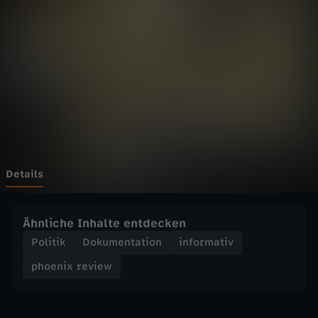
r
Wechseln zu: ZDFheute
e
v
i
e
w
Details
-
Ähnliche Inhalte entdecken
R
Politik
Dokumentation
informativ
phoenix review
e
d