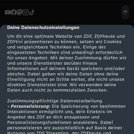
e
P
Deine Datenschutzeinstellungen
cmp-dialog-description
Um dir eine optimale Website von ZDF, ZDFheute und
a
ZDFtivi präsentieren zu können, setzen wir Cookies
und vergleichbare Techniken ein. Einige der
eingesetzten Techniken sind unbedingt erforderlich
p
für unser Angebot. Mit deiner Zustimmung dürfen wir
Mehr ZDF
Service
und unsere Dienstleister darüber hinaus
s
Informationen auf deinem Gerät speichern und/oder
ZDF-Apps
ZDFmitreden
abrufen. Dabei geben wir deine Daten ohne deine
Einwilligung nicht an Dritte weiter, die nicht unsere
t
Smart TV
Kontakt zum ZDF
direkten Dienstleister sind. Wir verwenden deine
Daten auch nicht zu kommerziellen Zwecken.
ZDFtext
Tickets
F
Zustimmungspflichtige Datenverarbeitung
Livestreams
Zuschauerservice
• Personalisierung:
Die Speicherung von bestimmten
r
Sendungen A-Z
Hilfe
Interaktionen ermöglicht uns, dein Erlebnis im
Angebot des ZDF an dich anzupassen und
TV-Programm
Personalisierungsfunktionen anzubieten. Dabei
a
personalisieren wir ausschließlich auf Basis deiner
Nutzung von ZDF Streaming, der ZDFheute und