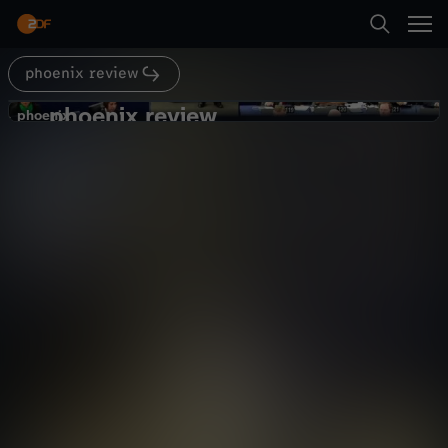
Abspielen
phoenix review
Suche
Zurück
phoenix review
p
phoenix
phoenix
Rede Papst Franziskus vor dem EU-
Startseite
h
Parlament
Politik
Dokumentation
informativ
Kategorien
o
Abspielen
e
Kinder
n
Mehr
Live & TV
i
Mein ZDF
x