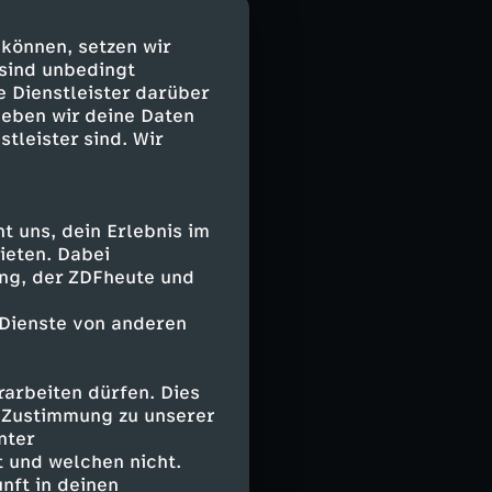
ch einer
t heraus
 können, setzen wir
 Wien den
 sind unbedingt
sammen mit
e Dienstleister darüber
nerziehende.
geben wir deine Daten
stleister sind. Wir
hnerinnen und
rin mittlerweile
 uns, dein Erlebnis im
er
ieten. Dabei
s
ing, der ZDFheute und
d kreiert
chnitten sind.
 Dienste von anderen
ende - mit dem
 erlernen,
arbeiten dürfen. Dies
haft sein. Als
e Zustimmung zu unserer
ist das für
nter
 und welchen nicht.
nft in deinen