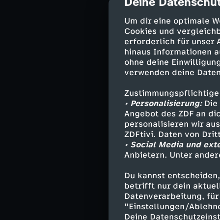
Deine Datenschut
cmp-dialog-des
eine Alleinerzi
bezahlbaren un
Um dir eine optimale W
entsteht ein in
Cookies und vergleichb
gemeinnützigen
erforderlich für unser
Bauträgern kom
hinaus Informationen a
ohne deine Einwilligung
Der Verein ist 
verwenden deine Daten
Bewohner auch n
über 160 Famili
Zustimmungspflichtige
• Personalisierung:
Die 
Die belgische R
Angebot des ZDF an dic
Alleinerziehend
personalisieren wir au
Sozialarbeiteri
ZDFtivi. Daten von Dri
• Social Media und ext
Angebote, die a
Anbietern. Unter ander
Ob Schreiner-W
staatlichen Pr
Du kannst entscheiden,
andere Mütter o
betrifft nur dein aktu
eine besonders 
Datenverarbeitung, für 
ihre psychische
"Einstellungen/Ablehn
Deine Datenschutzeinst