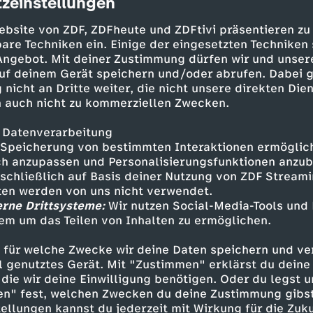
zeinstellungen
cription
ehenden-WG gründen. Vergeblich suchten sie na
d räumlich geeigneten Wohnung. Aus dieser No
ebsite von ZDF, ZDFheute und ZDFtivi präsentieren zu
novativer Ansatz. 2015 gründet die Deutsche in
are Techniken ein. Einige der eingesetzten Techniken
 Verein JUNO. Dieser plant und entwickelt zu
 Angebot. Mit deiner Zustimmung dürfen wir und unser
pakte und kostengünstige Wohnungen für Allei
uf deinem Gerät speichern und/oder abrufen. Dabei 
 nicht an Dritte weiter, die nicht unsere direkten Dien
bei der Vergabe beteiligt und betreut die Bewo
 auch nicht zu kommerziellen Zwecken.
ach dem Einzug. Mit ihrer Idee hat die Gründe
en geholfen, eine passende Wohnung zu finden.
 Datenverarbeitung
Speicherung von bestimmten Interaktionen ermöglicht
egion Wallonien hat sich die soziale Stärkung d
h anzupassen und Personalisierungsfunktionen anzub
en zum Ziel gesetzt. Amandine Dedoncker ist al
sschließlich auf Basis deiner Nutzung von ZDF Stream
n Teil des Programms "Relais Familles Mono" un
tten werden von uns nicht verwendet.
erne Drittsysteme:
uf die Bedürfnisse der Alleinerziehenden zuges
Wir nutzen Social-Media-Tools und
em um das Teilen von Inhalten zu ermöglichen.
orkshops oder gemeinsame Koch- und Bastelab
ogramm können Alleinerziehende Handwerkliches
 für welche Zwecke wir deine Daten speichern und ver
der Väter kennenlernen und Teil einer Gemeinsc
ell genutztes Gerät. Mit "Zustimmen" erklärst du dein
von Einsamkeit betroffene Bevölkerungsgruppe 
die wir deine Einwilligung benötigen. Oder du legst u
 Gesundheit enorm wichtig.
en" fest, welchen Zwecken du deine Zustimmung gibst
ellungen kannst du jederzeit mit Wirkung für die Zuku