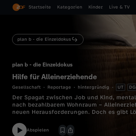
Startseite
Kategorien
Kinder
Live & TV
plan b - die Einzeldokus
plan b - die Einzeldokus
Hilfe für Alleinerziehende
Gesellschaft
Reportage
hintergründig
UT
DG
Der Spagat zwischen Job und Kind, mental
nach bezahlbarem Wohnraum – Alleinerzie
neuen Herausforderungen. Doch es gibt L
Abspielen