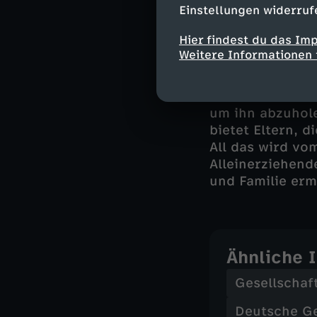
Einstellungen widerruf
Wenn andere Fam
noch in einem S
Hier findest du das Im
Wochenenddiens
Weitere Informationen 
meisten Kitas g
möglich. Hier w
isst zu Abend u
um ihn abzuhole
bietet Eltern, 
All das wird vo
Alleinerziehend
und Familie erm
Ähnliche 
Gesellschaf
Deutsche G