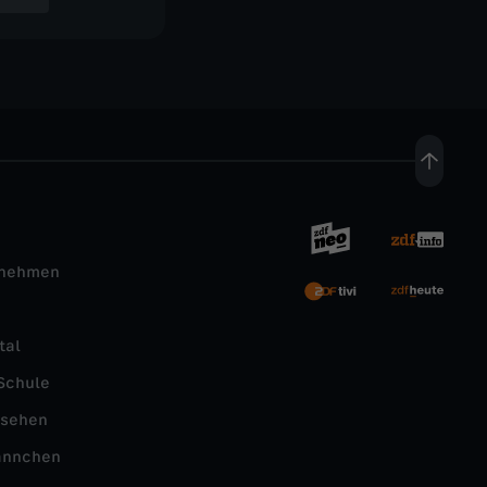
rnehmen
tal
Schule
nsehen
ännchen