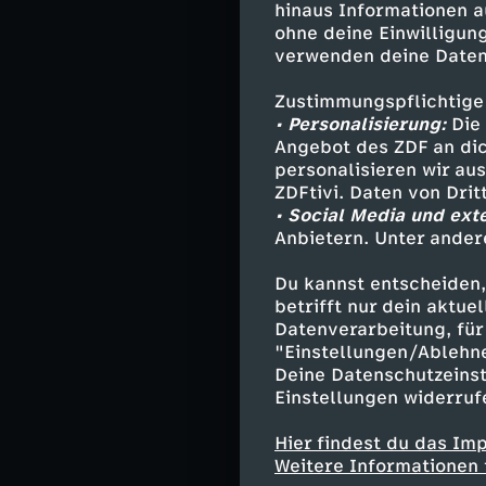
übergegangen."
hinaus Informationen a
ohne deine Einwilligung
Dennoch gibt es
verwenden deine Daten
Immuntherapie, 
Krebsart geeigne
Zustimmungspflichtige
fünften Geburts
• Personalisierung:
Die 
größter Wunsch,
Angebot des ZDF an dic
personalisieren wir au
Susanne Honig a
ZDFtivi. Daten von Dri
• Social Media und ext
Sohnes einen Kn
Anbietern. Unter ander
Perspektive auf 
abnehmen. Doch
Du kannst entscheiden,
herber Rückschl
betrifft nur dein aktu
Knochenmetastas
Datenverarbeitung, für 
35-Jährige nimm
"Einstellungen/Ablehn
Weckruf."
Deine Datenschutzeinst
Einstellungen widerruf
Honig glaubt na
Hier findest du das Im
psychoonkologi
Weitere Informationen 
You", das die V