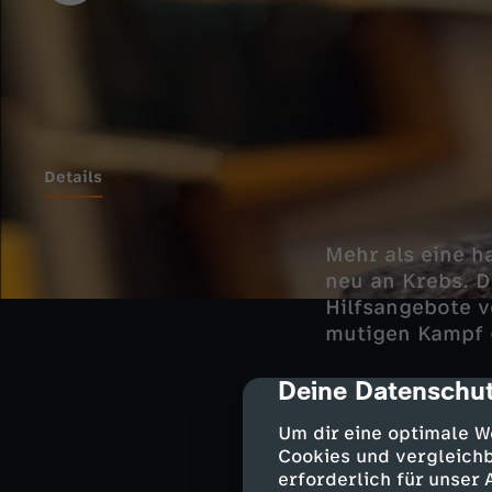
Details
Mehr als eine h
neu an Krebs. D
Hilfsangebote v
mutigen Kampf 
Deine Datenschut
cmp-dialog-des
Jeppe ist gerad
Um dir eine optimale W
Blutkrebs entde
Cookies und vergleichb
schockiert: "Ab
erforderlich für unser