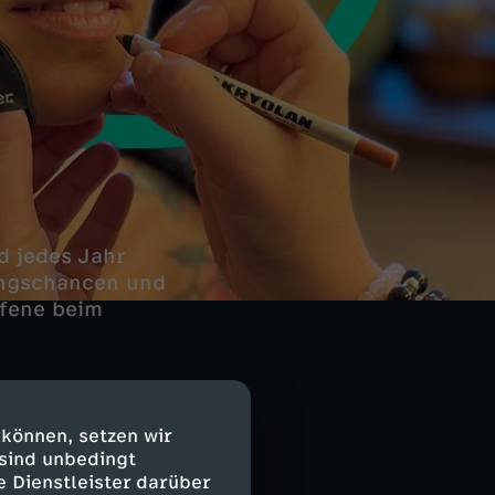
d jedes Jahr
lungschancen und
ffene beim
ers schwerer
 können, setzen wir
, sind
 sind unbedingt
e Dienstleister darüber