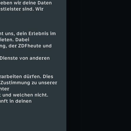
icht helfen.
geben wir deine Daten
stleister sind. Wir
wickelte
d nicht für jede
eiert seinen
: "Es ist mein
 uns, dein Erlebnis im
ieten. Dabei
ing, der ZDFheute und
 ihres zweiten
t, der ihre
 Dienste von anderen
ie linke Brust
hmerzen. Ein
arbeiten dürfen. Dies
tecken
e Zustimmung zu unserer
bar. Doch die
nter
, sondern ein
 und welchen nicht.
nft in deinen
durch
 "Beautiful
tet. Die