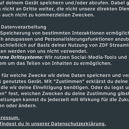
 Doch eine Chemotherapie kann ihrem Jungen n
uf deinem Gerät speichern und/oder abrufen. Dabei 
 nicht an Dritte weiter, die nicht unsere direkten Dien
 Hoffnung für den kleinen Jeppe: eine neu ent
 auch nicht zu kommerziellen Zwecken.
die CAR-T-Zelltherapie. Sie ist immens teuer un
t, doch bei Jeppe schlägt sie an. Die Familie f
 Datenverarbeitung
tag mit allen Freunden. Für Merit ein Geschenk
Speicherung von bestimmten Interaktionen ermöglicht
 ihn groß werden zu sehen."
h anzupassen und Personalisierungsfunktionen anzub
sschließlich auf Basis deiner Nutzung von ZDF Stream
us Ritzenfeld ertastet kurz nach dem Abstillen
tten werden von uns nicht verwendet.
erne Drittsysteme:
oten in ihrer Brust. Ein einschneidender Momen
Wir nutzen Social-Media-Tools und
em um das Teilen von Inhalten zu ermöglichen.
das Leben für immer verändert. Sie lässt sich d
 dann plagen sie starke Gelenk- und Rückensc
 für welche Zwecke wir deine Daten speichern und ver
ag für die junge Mutter: In ihrer Wirbelsäule s
ell genutztes Gerät. Mit "Zustimmen" erklärst du dein
en. Mit dieser Diagnose gilt sie als nicht heil
die wir deine Einwilligung benötigen. Oder du legst u
t den Kampf auf: "Es ist kein Schicksalsschlag
en" fest, welchen Zwecken du deine Zustimmung gibst
ellungen kannst du jederzeit mit Wirkung für die Zuku
en oder ändern.
ch wie vor an eine Genesung. Kraft findet sie 
pressum.
sche Angebote wie einem Fotoshooting namens
findest du in unserer Datenschutzerklärung.
HS Schwandorf für krebskranke Menschen anbie