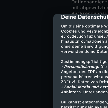
Onlinehändler z
mit abgewetzten
Rücksendungsq
Deine Datenschut
cmp-dialog-des
Neben politisc
Um dir eine optimale W
Retouren vor de
Cookies und vergleichb
erforderlich für unser
Rückgabe- und 
hinaus Informationen a
In einer großen 
ohne deine Einwilligung
möglichst wiede
verwenden deine Daten
in vier Klassen 
verpackt und ge
Zustimmungspflichtige
werden von Flec
• Personalisierung:
Die 
Geschäfte oder
Angebot des ZDF an dic
personalisieren wir au
vernichtet werd
ZDFtivi. Daten von Dri
• Social Media und ext
Das, was nicht 
Anbietern. Unter ander
einem Hamburge
sowie Retouren 
Du kannst entscheiden,
Großabnehmer i
betrifft nur dein aktu