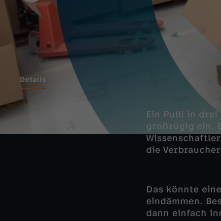
Details
Ein Pulli in dr
großzügig ein. D
Wissenschaftler
die Verbraucher
Das könnte eine
eindämmen. Beso
dann einfach in