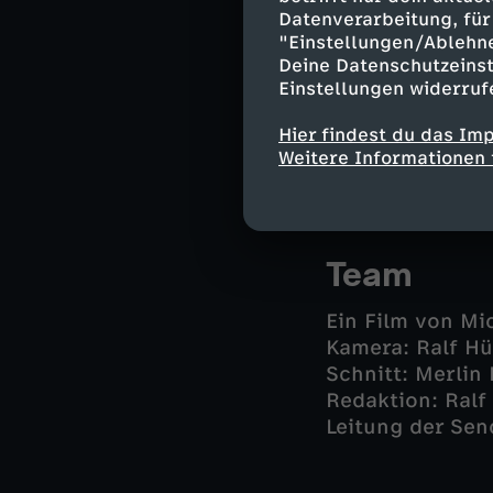
Datenverarbeitung, für 
"Einstellungen/Ablehn
Retouren gar ni
Deine Datenschutzeinst
die großen Onli
Einstellungen widerruf
Rückabwicklung. 
Möglichkeiten e
Hier findest du das Im
Weitere Informationen 
Newslette
Team
Ein Film von Mi
Kamera: Ralf H
Schnitt: Merli
Redaktion: Ralf
Leitung der Sen