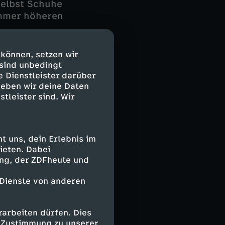
Selbst Schuhe
immer höheren
gefragt, um die
 können, setzen wir
hrere Lastwagen
 sind unbedingt
e Dienstleister darüber
m Münsterland.
geben wir deine Daten
ie Artikel
stleister sind. Wir
für werden sie
ieder original
Die anderen
en in Outlet-
 uns, dein Erlebnis im
 Prozent
ieten. Dabei
ing, der ZDFheute und
 Dienste von anderen
ielsweise bei
Restposten
einen
arbeiten dürfen. Dies
e Zustimmung zu unserer