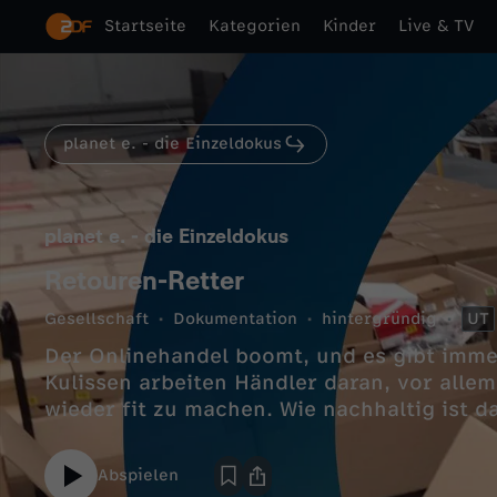
Startseite
Kategorien
Kinder
Live & TV
planet e. - die Einzeldokus
planet e. - die Einzeldokus
Retouren-Retter
Gesellschaft
Dokumentation
hintergründig
UT
Der Onlinehandel boomt, und es gibt imme
Kulissen arbeiten Händler daran, vor allem
wieder fit zu machen. Wie nachhaltig ist d
Abspielen