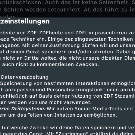
urückschicken. Auch das ist keine Seltenheit. 
 Sohlen werden retourniert. All das führt zu 
uoten.
zeinstellungen
cription
hem Handlungsbedarf sind auch neue Konzepte 
ebsite von ZDF, ZDFheute und ZDFtivi präsentieren zu
r Mülltonne zu retten. So karren jeden Tag me
are Techniken ein. Einige der eingesetzten Techniken
 Angebot. Mit deiner Zustimmung dürfen wir und unser
Umtauschware zur Firma "FASHION logistics" i
uf deinem Gerät speichern und/oder abrufen. Dabei 
Halle sind dort Mitarbeiter damit beschäftigt, d
 nicht an Dritte weiter, die nicht unsere direkten Dien
r in den Zustand von Neuware zu versetzen. Da
 auch nicht zu kommerziellen Zwecken.
eingeteilt: von A bis D. Die A-Ware wird gleich w
ht binnen Stunden zurück in den Onlineshop. 
 Datenverarbeitung
ken befreit, gereinigt, aufgearbeitet und komm
Speicherung von bestimmten Interaktionen ermöglicht
 gehen an Warenaufkäufer. So müssen nur zwei
h anzupassen und Personalisierungsfunktionen anzub
sschließlich auf Basis deiner Nutzung von ZDF Stream
en.
tten werden von uns nicht verwendet.
erne Drittsysteme:
Wir nutzen Social-Media-Tools und
mehr als A-Ware zu gebrauchen ist, landet beisp
em um das Teilen von Inhalten zu ermöglichen.
r Unternehmen, das Waren bewertet und mit 
handelt. Die Artikel werden unter anderem an 
 für welche Zwecke wir deine Daten speichern und ver
n Bukarest verkauft.
ell genutztes Gerät. Mit "Zustimmen" erklärst du dein