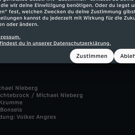
die wir deine Einwilligung benötigen. Oder du legst u
en" fest, welchen Zwecken du deine Zustimmung gibst
cht erst entstehen zu lassen: Daran arbeiten i
ellungen kannst du jederzeit mit Wirkung für die Zuku
nehändler fieberhaft. Denn sie haben viel Aufw
en oder ändern.
"planet e." taucht ein in die Retouren-Flut und
iner nachhaltigen Neuverwertung vor.
pressum.
findest du in unserer Datenschutzerklärung.
Zustimmen
Able
r
chael Nieberg
üchtebrock / Michael Nieberg
n Krumme
 Bonsels
dung: Volker Angres