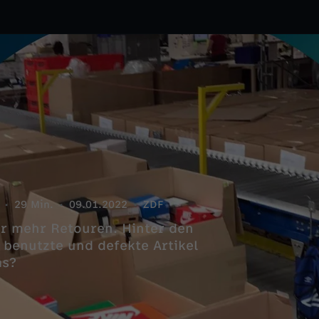
29 Min.
09.01.2022
ZDF
r mehr Retouren. Hinter den
 benutzte und defekte Artikel
as?