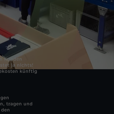
fen Kunden
tet ja nichts!
ekosten künftig
ngen
n, tragen und
n den