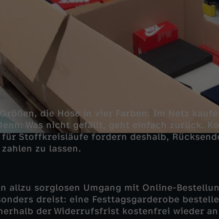
ei Größen, die Hose in vier Farben: Im Netz kau
enn: Was nicht gefällt, geht einfach zurück. Kos
 für Stoffkreisläufe fordern deshalb, Rücksend
 zahlen zu lassen.
n allzu sorglosen Umgang mit Online-Bestellu
nders dreist: eine Festtagsgarderobe bestelle
nerhalb der Widerrufsfrist kostenfrei wieder a