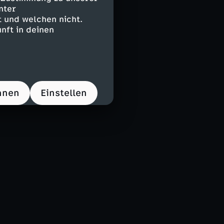
nter
 und welchen nicht.
nzwischen auch
nft in deinen
and mit der
 stellt die
hnen
Einstellen