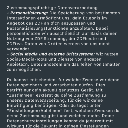
s
Zustimmungspflichtige Datenverarbeitung
Livestreams
Zuschauerservice
• Personalisierung:
Die Speicherung von bestimmten
t
Sendungen A-Z
Hilfe
Interaktionen ermöglicht uns, dein Erlebnis im
Angebot des ZDF an dich anzupassen und
TV-Programm
e
Personalisierungsfunktionen anzubieten. Dabei
personalisieren wir ausschließlich auf Basis deiner
Nutzung von ZDF Streaming, der ZDFheute und
r
ZDFtivi. Daten von Dritten werden von uns nicht
Das ZDF
verwendet.
• Social Media und externe Drittsysteme:
Wir nutzen
e
ZDF Unternehmen
Social-Media-Tools und Dienste von anderen
Anbietern. Unter anderem um das Teilen von Inhalten
Karriere
r
zu ermöglichen.
Presseportal
Du kannst entscheiden, für welche Zwecke wir deine
V
ZDF goes Schule
Daten speichern und verarbeiten dürfen. Dies
betrifft nur dein aktuell genutztes Gerät. Mit
Werbefernsehen
"Zustimmen" erklärst du deine Zustimmung zu
e
unserer Datenverarbeitung, für die wir deine
Mainzelmännchen
Einwilligung benötigen. Oder du legst unter
r
"Einstellungen/Ablehnen" fest, welchen Zwecken du
deine Zustimmung gibst und welchen nicht. Deine
Datenschutzeinstellungen kannst du jederzeit mit
d
Wirkung für die Zukunft in deinen Einstellungen