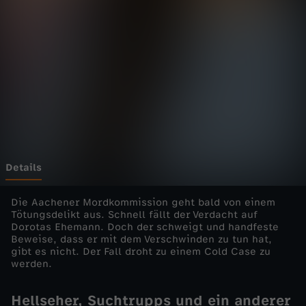
n
d
S
ü
h
n
Details
e
Die Aachener Mordkommission geht bald von einem
Tötungsdelikt aus. Schnell fällt der Verdacht auf
Dorotas Ehemann. Doch der schweigt und handfeste
m
Beweise, dass er mit dem Verschwinden zu tun hat,
gibt es nicht. Der Fall droht zu einem Cold Case zu
i
werden.
t
Hellseher, Suchtrupps und ein anderer