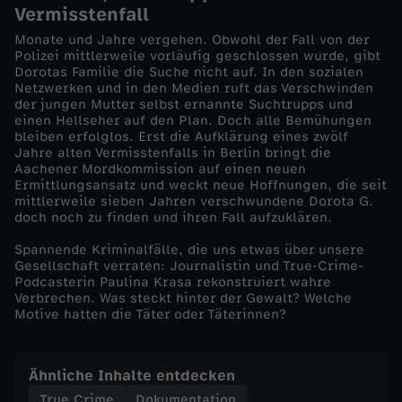
Vermisstenfall
P
Monate und Jahre vergehen. Obwohl der Fall von der
Polizei mittlerweile vorläufig geschlossen wurde, gibt
Dorotas Familie die Suche nicht auf. In den sozialen
a
Netzwerken und in den Medien ruft das Verschwinden
der jungen Mutter selbst ernannte Suchtrupps und
u
einen Hellseher auf den Plan. Doch alle Bemühungen
bleiben erfolglos. Erst die Aufklärung eines zwölf
Jahre alten Vermisstenfalls in Berlin bringt die
l
Aachener Mordkommission auf einen neuen
Ermittlungsansatz und weckt neue Hoffnungen, die seit
mittlerweile sieben Jahren verschwundene Dorota G.
i
doch noch zu finden und ihren Fall aufzuklären.
n
Spannende Kriminalfälle, die uns etwas über unsere
Gesellschaft verraten: Journalistin und True-Crime-
Podcasterin Paulina Krasa rekonstruiert wahre
a
Verbrechen. Was steckt hinter der Gewalt? Welche
Motive hatten die Täter oder Täterinnen?
K
Ähnliche Inhalte entdecken
r
True Crime
Dokumentation