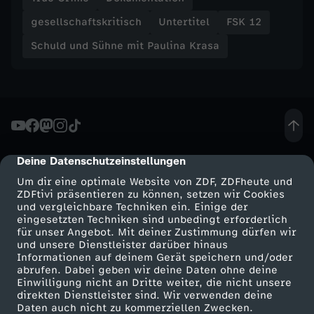
a
gesellschaftskritisch
Untertitel
FSK 12
Schuld und Sühne mit Paulina Krasa
s
a
-
E
Deine Datenschutzeinstellungen
cmp-dialog-description
i
Um dir eine optimale Website von ZDF, ZDFheute und
ZDFtivi präsentieren zu können, setzen wir Cookies
und vergleichbare Techniken ein. Einige der
n
eingesetzten Techniken sind unbedingt erforderlich
für unser Angebot. Mit deiner Zustimmung dürfen wir
Mehr ZDF
Service
und unsere Dienstleister darüber hinaus
d
Informationen auf deinem Gerät speichern und/oder
ZDF-Apps
ZDFmitreden
abrufen. Dabei geben wir deine Daten ohne deine
ü
Einwilligung nicht an Dritte weiter, die nicht unsere
Smart TV
Kontakt zum ZDF
direkten Dienstleister sind. Wir verwenden deine
Daten auch nicht zu kommerziellen Zwecken.
ZDFtext
Tickets