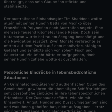
überzeugt, dass sein Glaube ihn stärkte und
c
stabilisierte.
h
Der australische Einhandsegler Tim Shaddock wollte
allein mit seiner Hündin Bella von Mexiko über
Französisch-Polynesien nach Australien segeln. Eine
o
mehrere Tausend Kilometer lange Reise. Doch sein
Katamaran wurde bei rauem Seegang beschädigt und
l
die Navigation zerstört. Zwei Monate verbrachte er
mitten auf dem Pazifik auf dem manövrierunfähigen
Gefährt und ernährte sich von rohem Fisch und
l
Sauerkraut. Vielleicht hätte er aufgegeben, doch
seiner Hündin zuliebe wollte er durchhalten.
e
Persönliche Eindrücke in lebensbedrohliche
n
Situationen
An Originalschauplätzen und authentischen Orten des
-
Geschehens gewähren die ehemaligen Schiffbrüchigen
sehr persönliche Einblicke in ihre lebensbedrohlichen
Erlebnisse. Der Zuschauer erfährt, wie sie mit
d
Einsamkeit, Angst, Hunger und Durst umgegangen sind
und was ihnen geholfen hat, nicht aufzugeben – trotz
widriger Umstände. Prof. Hanns-Christian Gunga,