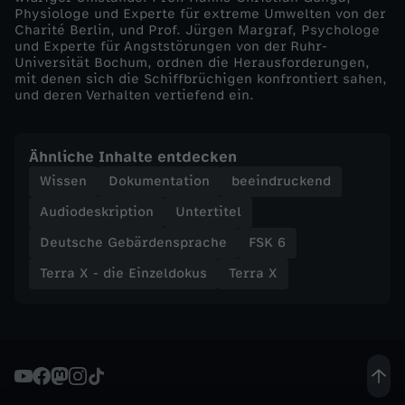
r
Physiologe und Experte für extreme Umwelten von der
Charité Berlin, und Prof. Jürgen Margraf, Psychologe
e
und Experte für Angststörungen von der Ruhr-
Universität Bochum, ordnen die Herausforderungen,
mit denen sich die Schiffbrüchigen konfrontiert sahen,
i
und deren Verhalten vertiefend ein.
d
Ähnliche Inhalte entdecken
r
Wissen
Dokumentation
beeindruckend
Audiodeskription
Untertitel
a
Deutsche Gebärdensprache
FSK 6
m
Terra X - die Einzeldokus
Terra X
a
t
i