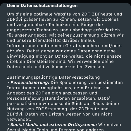
Deine Datenschutzeinstellungen
cmp-dialog-description
s
Um dir eine optimale Website von ZDF, ZDFheute und
ZDFtivi präsentieren zu können, setzen wir Cookies
c
und vergleichbare Techniken ein. Einige der
eingesetzten Techniken sind unbedingt erforderlich
für unser Angebot. Mit deiner Zustimmung dürfen wir
h
Mehr ZDF
Service
und unsere Dienstleister darüber hinaus
Informationen auf deinem Gerät speichern und/oder
ZDF-Apps
ZDFmitreden
abrufen. Dabei geben wir deine Daten ohne deine
e
Einwilligung nicht an Dritte weiter, die nicht unsere
Smart TV
Kontakt zum ZDF
direkten Dienstleister sind. Wir verwenden deine
S
Daten auch nicht zu kommerziellen Zwecken.
ZDFtext
Tickets
Zustimmungspflichtige Datenverarbeitung
Livestreams
Zuschauerservice
c
• Personalisierung:
Die Speicherung von bestimmten
Sendungen A-Z
Hilfe
Interaktionen ermöglicht uns, dein Erlebnis im
Angebot des ZDF an dich anzupassen und
h
TV-Programm
Personalisierungsfunktionen anzubieten. Dabei
personalisieren wir ausschließlich auf Basis deiner
i
Nutzung von ZDF Streaming, der ZDFheute und
ZDFtivi. Daten von Dritten werden von uns nicht
Das ZDF
verwendet.
f
• Social Media und externe Drittsysteme:
Wir nutzen
ZDF Unternehmen
Social-Media-Tools und Dienste von anderen