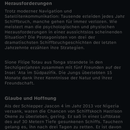
Herausforderungen
o
Trotz moderner Navigation und
Satellitenkommunikation: Tausende erleiden jedes Jahr
Schiffbruch, manche gehen für immer verloren. Wie
k
meistert man die psychologischen und physischen
Herausforderungen in einer aussichtslos scheinenden
Situation? Die Protagonisten von drei der
u
dramatischsten Schiffbruchgeschichten der letzten
Jahrzehnte erzählen ihre Strategien.
s
Sione Filipe Totau aus Tonga strandete in den
-
Sechzigerjahren zusammen mit fünf Freunden auf der
Insel ʻAta im Südpazifik. Die Jungs überlebten 15
Monate dank ihrer Kenntnisse der Natur und ihrer
V
Freundschaft.
e
Glaube und Hoffnung
Als der Schlepper Jascon 4 im Jahr 2013 vor Nigeria
r
versank, waren die Chancen von Schiffskoch Harrison
Okene zu überleben, gering. Er saß in einer Luftblase
s
des auf 30 Metern Tiefe gesunkenen Schiffs. Tauchern
gelang es, ihn nach drei Tagen zu retten. Er ist davon