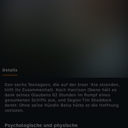
d
i
e
E
i
n
Details
z
Den sechs Teenagern, die auf der Insel ʻAta stranden,
hilft ihr Zusammenhalt. Koch Harrison Okene hält es
dank seines Glaubens 62 Stunden im Rumpf eines
e
gesunkenen Schiffs aus, und Segler Tim Shaddock
denkt: Ohne seine Hündin Bella hätte er die Hoffnung
l
verloren.
d
Psychologische und physische