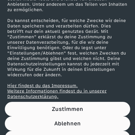
Anbietern. Unter anderem um das Teilen von Inhalten
Karriere
f
zu ermöglichen.
Presseportal
b
Du kannst entscheiden, für welche Zwecke wir deine
ZDF goes Schule
Daten speichern und verarbeiten dürfen. Dies
betrifft nur dein aktuell genutztes Gerät. Mit
Werbefernsehen
r
"Zustimmen" erklärst du deine Zustimmung zu
unserer Datenverarbeitung, für die wir deine
Mainzelmännchen
Einwilligung benötigen. Oder du legst unter
ü
"Einstellungen/Ablehnen" fest, welchen Zwecken du
deine Zustimmung gibst und welchen nicht. Deine
c
Datenschutzeinstellungen kannst du jederzeit mit
Wirkung für die Zukunft in deinen Einstellungen
widerrufen oder ändern.
h
Hier findest du das Impressum.
Partner
Weitere Informationen findest du in unserer
e
Datenschutzerklärung.
Zustimmen
Ablehnen
Nutzungsbedingungen
Datenschutz
Datenschutz-Einstellungen