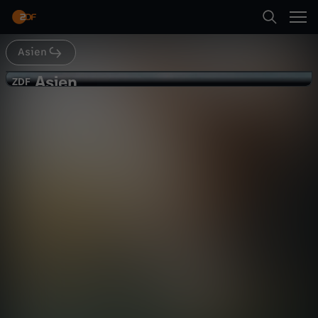
Abspielen
Asien
Zurück
Terra X
Asien
A
ZDF
ZDF
Asien Trailer I Terra X Doku
s
i
Abspielen
e
Mehr
n
-
A