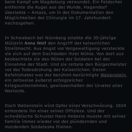
beim Kampf um Magdeburg verwundet. Ein Feldscher
D
entfernte die Kugel aus der Wunde, Hagendorf
überlebte – Anlass, um in der Dokumentation den
Möglichkeiten der Chirurgie im 17. Jahrhundert
r
nachzugehen.
e
In Schwabach bei Nürnberg erlebte die 30-jährige
Müllerin
Anna Wolf
den Angriff der kaiserlichen
i
Streitmacht. Aus Angst vor Vergewaltigung versteckte
sie sich auf dem Dachboden ihrer Mühle. Von dort aus
beobachtete sie das Wüten der Soldaten bei der
ß
Einnahme der Stadt. Und sie rettete den Bürgermeister
vor der Todesdrohung der Kaiser­lichen. Deren
Befehlshaber war der berühmt-berüchtigte
Wallenstein
,
i
ein zeitweise äußerst erfolgreicher
Kriegsunternehmer, gewissermaßen der Urvater aller
g
Warlords.
j
Doch Wallenstein wird Opfer einer Verschwörung. 1634
ermordete ihn einer seiner Offiziere. Und der
schwäbische Schuster Hans Heberle musste mit seiner
ä
Familie immer wieder vor der plündernden und
mordenden Soldateska fliehen.