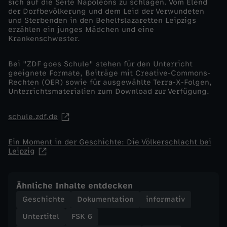
sich auf die Seite Napoleons zu schlagen. Vom Elend
i
der Dorfbevölkerung und dem Leid der Verwundeten
und Sterbenden in den Behelfslazaretten Leipzigs
erzählen ein junges Mädchen und eine
e
Krankenschwester.
V
Bei "ZDF goes Schule" stehen für den Unterricht
geeignete Formate, Beiträge mit Creative-Commons-
ö
Rechten (OER) sowie für ausgewählte Terra-X-Folgen,
Unterrichtsmaterialien zum Download zur Verfügung.
l
schule.zdf.de
k
Ein Moment in der Geschichte: Die Völkerschlacht bei
Leipzig
e
r
Ähnliche Inhalte entdecken
Geschichte
Dokumentation
informativ
s
Untertitel
FSK 6