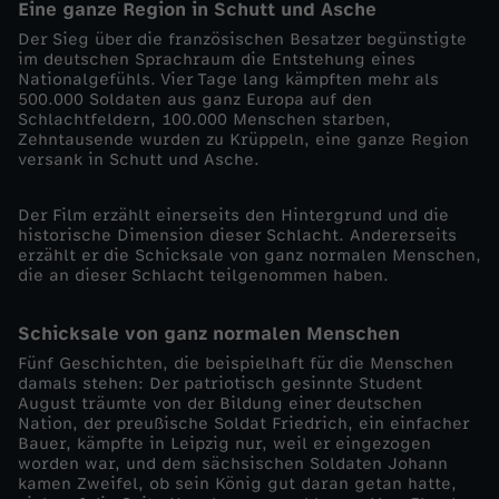
Eine ganze Region in Schutt und Asche
c
Der Sieg über die französischen Besatzer begünstigte
im deutschen Sprachraum die Entstehung eines
Nationalgefühls. Vier Tage lang kämpften mehr als
h
500.000 Soldaten aus ganz Europa auf den
Schlachtfeldern, 100.000 Menschen starben,
Zehntausende wurden zu Krüppeln, eine ganze Region
i
versank in Schutt und Asche.
c
Der Film erzählt einerseits den Hintergrund und die
historische Dimension dieser Schlacht. Andererseits
h
erzählt er die Schicksale von ganz normalen Menschen,
die an dieser Schlacht teilgenommen haben.
t
Schicksale von ganz normalen Menschen
e
Fünf Geschichten, die beispielhaft für die Menschen
damals stehen: Der patriotisch gesinnte Student
August träumte von der Bildung einer deutschen
-
Nation, der preußische Soldat Friedrich, ein einfacher
Bauer, kämpfte in Leipzig nur, weil er eingezogen
worden war, und dem sächsischen Soldaten Johann
D
kamen Zweifel, ob sein König gut daran getan hatte,