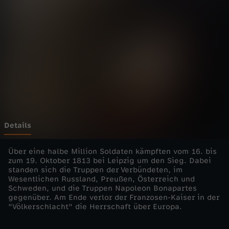
n
t
i
n
d
e
Details
r
Über eine halbe Million Soldaten kämpften vom 16. bis
zum 19. Oktober 1813 bei Leipzig um den Sieg. Dabei
standen sich die Truppen der Verbündeten, im
G
Wesentlichen Russland, Preußen, Österreich und
Schweden, und die Truppen Napoleon Bonapartes
e
gegenüber. Am Ende verlor der Franzosen-Kaiser in der
"Völkerschlacht" die Herrschaft über Europa.
s