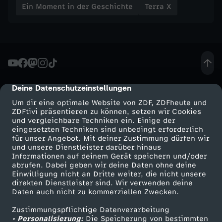
c
Ein Moment in der Geschichte
Terra X
h
l
a
Deine Datenschutzeinstellungen
cmp-dialog-description
c
Um dir eine optimale Website von ZDF, ZDFheute und
ZDFtivi präsentieren zu können, setzen wir Cookies
h
und vergleichbare Techniken ein. Einige der
eingesetzten Techniken sind unbedingt erforderlich
für unser Angebot. Mit deiner Zustimmung dürfen wir
t
Mehr ZDF
Service
und unsere Dienstleister darüber hinaus
Informationen auf deinem Gerät speichern und/oder
ZDF-Apps
ZDFmitreden
abrufen. Dabei geben wir deine Daten ohne deine
b
Einwilligung nicht an Dritte weiter, die nicht unsere
Smart TV
Kontakt zum ZDF
direkten Dienstleister sind. Wir verwenden deine
e
Daten auch nicht zu kommerziellen Zwecken.
ZDFtext
Tickets
Zustimmungspflichtige Datenverarbeitung
Livestreams
Zuschauerservice
i
• Personalisierung:
Die Speicherung von bestimmten