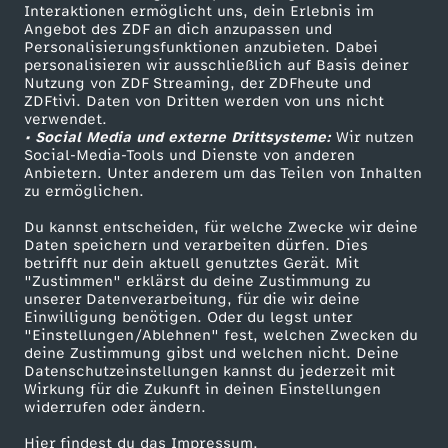
Sendungen A-Z
Hilfe
Interaktionen ermöglicht uns, dein Erlebnis im
Angebot des ZDF an dich anzupassen und
L
TV-Programm
Personalisierungsfunktionen anzubieten. Dabei
personalisieren wir ausschließlich auf Basis deiner
e
Nutzung von ZDF Streaming, der ZDFheute und
ZDFtivi. Daten von Dritten werden von uns nicht
Das ZDF
verwendet.
i
• Social Media und externe Drittsysteme:
Wir nutzen
ZDF Unternehmen
Social-Media-Tools und Dienste von anderen
Anbietern. Unter anderem um das Teilen von Inhalten
Karriere
p
zu ermöglichen.
Presseportal
z
Du kannst entscheiden, für welche Zwecke wir deine
ZDF goes Schule
Daten speichern und verarbeiten dürfen. Dies
betrifft nur dein aktuell genutztes Gerät. Mit
Werbefernsehen
i
"Zustimmen" erklärst du deine Zustimmung zu
unserer Datenverarbeitung, für die wir deine
Mainzelmännchen
Einwilligung benötigen. Oder du legst unter
g
"Einstellungen/Ablehnen" fest, welchen Zwecken du
deine Zustimmung gibst und welchen nicht. Deine
Datenschutzeinstellungen kannst du jederzeit mit
Wirkung für die Zukunft in deinen Einstellungen
widerrufen oder ändern.
Hier findest du das Impressum.