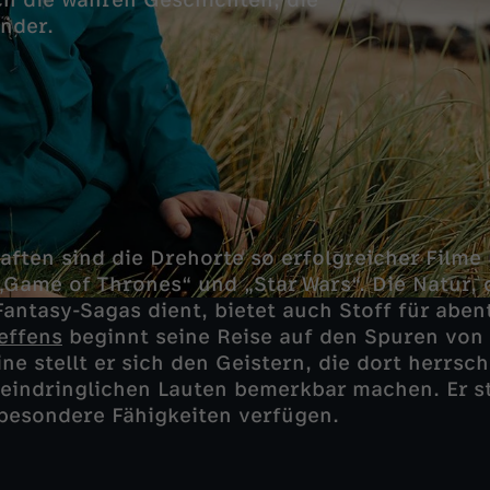
ch die wahren Geschichten, die
ender.
aften sind die Drehorte so erfolgreicher Filme
 „Game of Thrones“ und „Star Wars“. Die Natur, d
Fantasy-Sagas dient, bietet auch Stoff für aben
effens
beginnt seine Reise auf den Spuren von
ne stellt er sich den Geistern, die dort herrsc
 eindringlichen Lauten bemerkbar machen. Er s
 besondere Fähigkeiten verfügen.