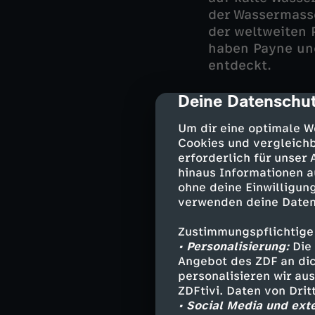
der Wassermasse
der weltweiten 
haben Payne und
entdeckt.
Deine Datenschut
cmp-dialog-des
Verborgene Fl
Um dir eine optimale W
Cookies und vergleichb
Die Grüne Insel
erforderlich für unser
Doch eine Regio
hinaus Informationen a
über weite Stre
ohne deine Einwilligung
Jahrhundert hie
verwenden deine Daten
hier kein Wasse
Zustimmungspflichtige
aufzuhängen. Un
• Personalisierung:
Die 
aber durchaus 
Angebot des ZDF an dic
Flusssystem du
personalisieren wir au
die kilometerla
ZDFtivi. Daten von Dri
Die unterirdisc
• Social Media und ext