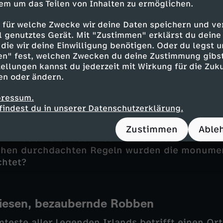
ie lassen oben, zwischen den kargen Felsen, ein
em um das Teilen von Inhalten zu ermöglichen.
ielfalt an Pflanzen gedeihen. Hier findet man S
 für welche Zwecke wir deine Daten speichern und ver
rschaft, die sonst nur in verschiedenen Klima
ell genutztes Gerät. Mit "Zustimmen" erklärst du dein
die wir deine Einwilligung benötigen. Oder du legst u
en" fest, welchen Zwecken du deine Zustimmung gibst
ellungen kannst du jederzeit mit Wirkung für die Zuku
en oder ändern.
en haben ihre Spuren im Burren hinterlassen.
 Hügelgräber
– älter als Stonehenge – zeugen n
pressum.
on vor langer Zeit Siedler angezogen hat. Sie o
findest du in unserer Datenschutzerklärung.
en vor mehr als 5.000 Jahren von Himmelsers
gelgrab von Newgrange sind der Archäologe
A
Zustimmen
Able
mit modernsten technischen Methoden diesem W
chen durchdachten Regeln wurden die monume
chtet?
iesen, bezaubernde Robben
teste aller Legenden Irlands betrifft einen Or