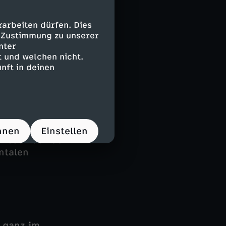
e
pezies in
arbeiten dürfen. Dies
zonen
e Zustimmung zu unserer
nter
 und welchen nicht.
nft in deinen
 Zahlreiche
icht nur davon,
ffenbaren auch,
cheinungen
nthony Corns
hnen
Einstellen
issen auf der
ntalen
t ganz im