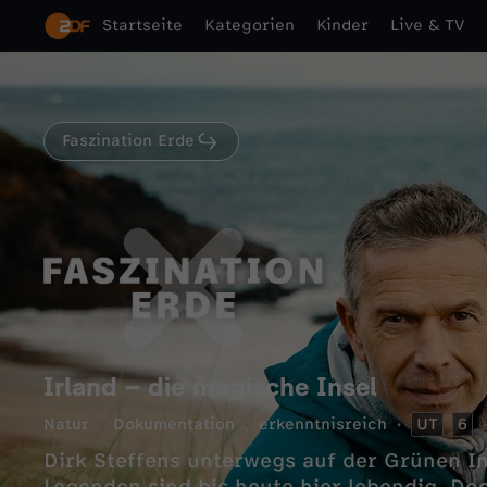
Startseite
Kategorien
Kinder
Live & TV
Faszination Erde
Irland – die magische Insel
Natur
Dokumentation
erkenntnisreich
UT
6
Dirk Steffens unterwegs auf der Grünen I