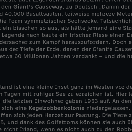
: den
Giant‘s Causeway
, zu Deutsch „Damm der 
d 40.000 Basaltsäulen, teilweise mehrere Mete
ie Form symmetrischer Sechsecke. Tatsächlich 
in bisschen so aus, als hätte jemand eine Str
r Legende nach baute ein irischer Riese einen
idersacher zum Kampf herauszufordern. Doch e
aus der Tiefe der Erde, denen der Giant‘s Caus
etwa 60 Millionen Jahren verdankt – und die 
land ist eine kleine Insel ganz im Westen vor d
n Tagen mit ruhiger See zu erreichen ist. Hier l
die letzten Einwohner gaben 1953 auf. An den
t sich eine
Kegelrobbenkolonie
niedergelassen.
ffen sich jeden Herbst zur Paarung. Die Tiere z
ß, und dank des Golfstroms können sie auch ü
e nicht Irland, wenn es nicht auch zu den Rob