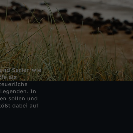
 und Serien wie
ie als
teuerliche
 Legenden. In
hen sollen und
tößt dabei auf