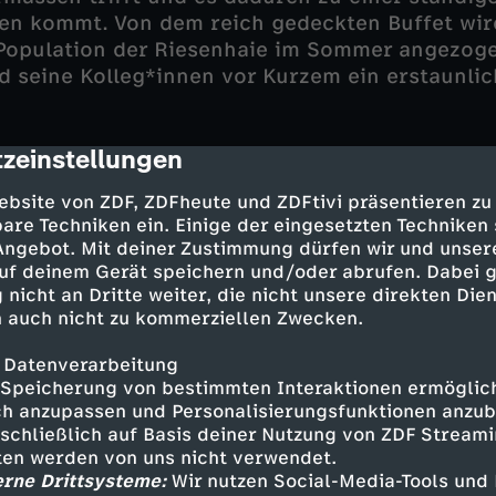
n kommt. Von dem reich gedeckten Buffet wird
Population der Riesenhaie im Sommer angezoge
 seine Kolleg*innen vor Kurzem ein erstaunlic
zeinstellungen
cription
üsse, uralte Kultbauten
ebsite von ZDF, ZDFheute und ZDFtivi präsentieren zu
are Techniken ein. Einige der eingesetzten Techniken
 ist sprichwörtlich bekannt für ihre Niederschl
 Angebot. Mit deiner Zustimmung dürfen wir und unser
n im Westen ist überraschend karg: der
Burren
uf deinem Gerät speichern und/oder abrufen. Dabei 
cken keinen Fluss oder Bach. Ein Soldat, den es
 nicht an Dritte weiter, die nicht unsere direkten Dien
rher verschlagen hatte, beschrieb die Landscha
 auch nicht zu kommerziellen Zwecken.
r, um einen Mann zu ertränken. Keinen Baum, u
 Datenverarbeitung
d nicht genug Erde, um ihn zu begraben.“ Etw
Speicherung von bestimmten Interaktionen ermöglicht
treffend. Und doch wird die Region von einem
h anzupassen und Personalisierungsfunktionen anzub
rchzogen: im Untergrund. Bis heute tauchen F
sschließlich auf Basis deiner Nutzung von ZDF Stream
ngen Wasserläufe, um sie zu erkunden und zu 
tten werden von uns nicht verwendet.
hen Flüsse sind für das Ökosystem des Burren-
erne Drittsysteme:
Wir nutzen Social-Media-Tools und