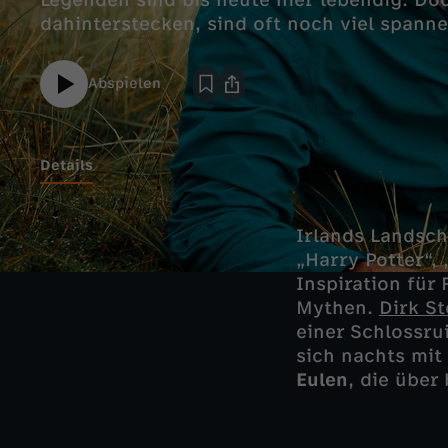
Legenden sind bis heute hier lebendig. Do
dahinterstecken, sind oft noch viel spann
Abspielen
Details
Irlands Landsch
„Harry Potter“,
Inspiration für 
Mythen.
Dirk St
einer Schlossrui
sich nachts mit
Eulen
, die über