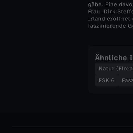
gäbe. Eine davo
Frau. Dirk Steff
Irland eröffnet
faszinierende G
Ähnliche 
Natur (Flor
FSK 6
Fas