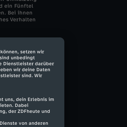
 ein Fünftel
n. Bei ihnen
hes Verhalten
 können, setzen wir
 sind unbedingt
agshäufigkeit.
e Dienstleister darüber
. Man sieht hier
geben wir deine Daten
 im 17.
stleister sind. Wir
ft so: „Es gibt
m ihn
as makaber,
 uns, dein Erlebnis im
 ausgedehnten
ieten. Dabei
orschende durch
ing, der ZDFheute und
dokumentieren.
Nationalparks
 Dienste von anderen