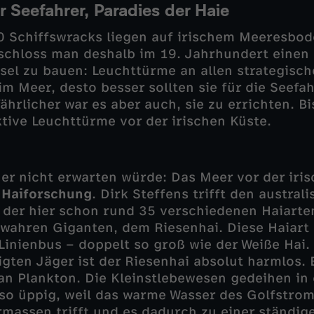
 Seefahrer, Paradies der Haie
0 Schiffswracks liegen auf irischem Meeresbo
eschloss man deshalb im 19. Jahrhundert einen
sel zu bauen: Leuchttürme an allen strategisc
im Meer, desto besser sollten sie für die Seefah
ährlicher war es aber auch, sie zu errichten. Bi
tive Leuchttürme vor der irischen Küste.
er nicht erwarten würde: Das Meer vor der iris
r
Haiforschung
. Dirk Steffens trifft den austral
, der hier schon rund 35 verschiedenen Haiarte
wahren Giganten, dem Riesenhai. Diese Haiart
Linienbus – doppelt so groß wie der Weiße Hai
gten Jäger ist der Riesenhai absolut harmlos. 
n Plankton. Die Kleinstlebewesen gedeihen in
so üppig, weil das warme Wasser des Golfstrom
rmassen trifft und es dadurch zu einer ständi