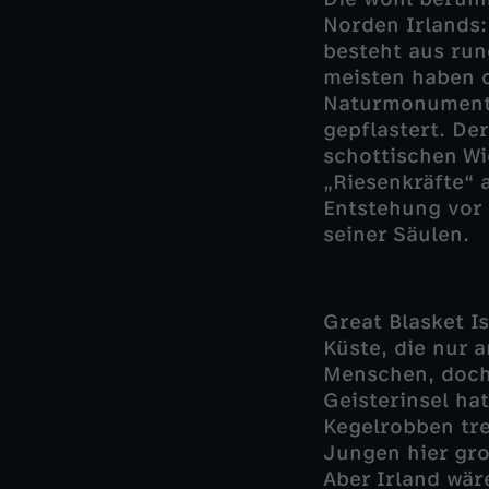
Norden Irlands
besteht aus run
meisten haben d
Naturmonument e
gepflastert. De
schottischen W
„Riesenkräfte“ 
Entstehung vor 
seiner Säulen.
Great Blasket Is
Küste, die nur a
Menschen, doch 
Geisterinsel ha
Kegelrobben tre
Jungen hier gro
Aber Irland wär