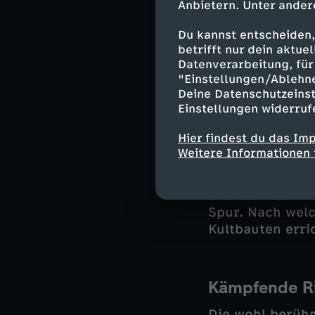
sehr wichtig: S
Anbietern. Unter ander
überraschende V
Du kannst entscheiden,
direkter Nachba
betrifft nur dein aktu
vorkommen.
Datenverarbeitung, für 
"Einstellungen/Ablehn
Deine Datenschutzeinst
Einstellungen widerruf
Auch die Mensch
Kultstätten und
Hier findest du das Im
dass Irland sch
Weitere Informationen 
was die Mensch
wussten. Am Hü
und sein Team 
Spur. Nach wel
Kultbauten erri
Kämpfende R
Die wohl berühm