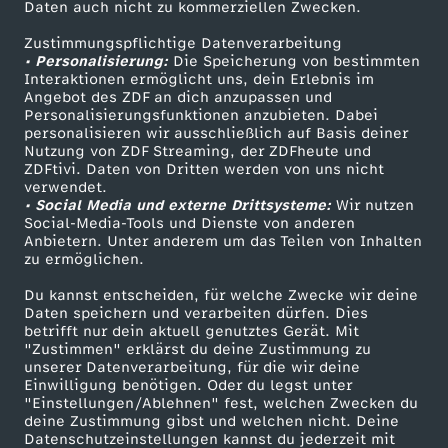
Daten auch nicht zu kommerziellen Zwecken.
ZDFtext
Tickets
i
Zustimmungspflichtige Datenverarbeitung
Livestreams
Zuschauerservice
• Personalisierung:
Die Speicherung von bestimmten
s
Sendungen A-Z
Hilfe
Interaktionen ermöglicht uns, dein Erlebnis im
Angebot des ZDF an dich anzupassen und
TV-Programm
T
Personalisierungsfunktionen anzubieten. Dabei
personalisieren wir ausschließlich auf Basis deiner
Nutzung von ZDF Streaming, der ZDFheute und
r
ZDFtivi. Daten von Dritten werden von uns nicht
Das ZDF
verwendet.
• Social Media und externe Drittsysteme:
Wir nutzen
u
ZDF Unternehmen
Social-Media-Tools und Dienste von anderen
Anbietern. Unter anderem um das Teilen von Inhalten
Karriere
m
zu ermöglichen.
Presseportal
Du kannst entscheiden, für welche Zwecke wir deine
p
ZDF goes Schule
Daten speichern und verarbeiten dürfen. Dies
betrifft nur dein aktuell genutztes Gerät. Mit
Werbefernsehen
"Zustimmen" erklärst du deine Zustimmung zu
:
unserer Datenverarbeitung, für die wir deine
Mainzelmännchen
Einwilligung benötigen. Oder du legst unter
R
"Einstellungen/Ablehnen" fest, welchen Zwecken du
deine Zustimmung gibst und welchen nicht. Deine
Datenschutzeinstellungen kannst du jederzeit mit