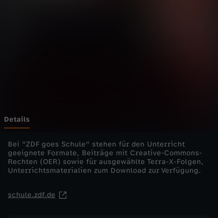
h
t
e
k
u
r
Details
z
Bei "ZDF goes Schule" stehen für den Unterricht
geeignete Formate, Beiträge mit Creative-Commons-
Rechten (OER) sowie für ausgewählte Terra-X-Folgen,
-
Unterrichtsmaterialien zum Download zur Verfügung.
V
schule.zdf.de
o