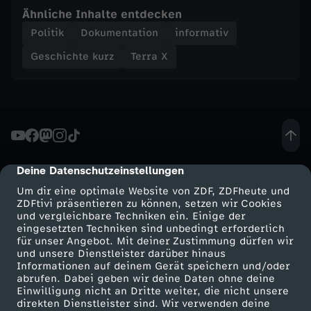
Ähnliche Inhalte entdecken
n
Politik
Dokumentation
informativ
Geschichte kurz
Terra X
L
i
n
c
Deine Datenschutzeinstellungen
cmp-dialog-description
o
Um dir eine optimale Website von ZDF, ZDFheute und
ZDFtivi präsentieren zu können, setzen wir Cookies
und vergleichbare Techniken ein. Einige der
l
eingesetzten Techniken sind unbedingt erforderlich
für unser Angebot. Mit deiner Zustimmung dürfen wir
Mehr ZDF
Service
und unsere Dienstleister darüber hinaus
n
Informationen auf deinem Gerät speichern und/oder
ZDF-Apps
ZDFmitreden
abrufen. Dabei geben wir deine Daten ohne deine
b
Einwilligung nicht an Dritte weiter, die nicht unsere
Smart TV
Kontakt zum ZDF
direkten Dienstleister sind. Wir verwenden deine