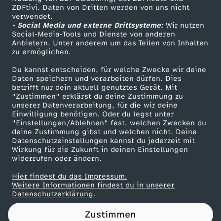
ZDFtivi. Daten von Dritten werden von uns nicht
i
Das ZDF
verwendet.
• Social Media und externe Drittsysteme:
Wir nutzen
ZDF Unternehmen
s
Social-Media-Tools und Dienste von anderen
Anbietern. Unter anderem um das Teilen von Inhalten
Karriere
zu ermöglichen.
s
Presseportal
Du kannst entscheiden, für welche Zwecke wir deine
ZDF goes Schule
Daten speichern und verarbeiten dürfen. Dies
e
betrifft nur dein aktuell genutztes Gerät. Mit
Werbefernsehen
"Zustimmen" erklärst du deine Zustimmung zu
d
unserer Datenverarbeitung, für die wir deine
Mainzelmännchen
Einwilligung benötigen. Oder du legst unter
"Einstellungen/Ablehnen" fest, welchen Zwecken du
e
deine Zustimmung gibst und welchen nicht. Deine
Datenschutzeinstellungen kannst du jederzeit mit
Wirkung für die Zukunft in deinen Einstellungen
s
widerrufen oder ändern.
Z
Hier findest du das Impressum.
Partner
Weitere Informationen findest du in unserer
Datenschutzerklärung.
w
Zustimmen