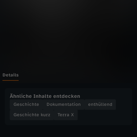
h
Wechseln zu: ZDFheute
t
e
k
u
r
Details
z
Ähnliche Inhalte entdecken
-
Geschichte
Dokumentation
enthüllend
Geschichte kurz
Terra X
D
r