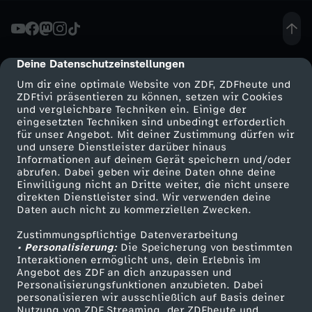
e
i
Deine Datenschutzeinstellungen
cmp-dialog-description
Um dir eine optimale Website von ZDF, ZDFheute und
G
ZDFtivi präsentieren zu können, setzen wir Cookies
und vergleichbare Techniken ein. Einige der
eingesetzten Techniken sind unbedingt erforderlich
e
für unser Angebot. Mit deiner Zustimmung dürfen wir
Mehr ZDF
Service
und unsere Dienstleister darüber hinaus
h
Informationen auf deinem Gerät speichern und/oder
ZDF-Apps
ZDFmitreden
abrufen. Dabei geben wir deine Daten ohne deine
Einwilligung nicht an Dritte weiter, die nicht unsere
e
Smart TV
Kontakt zum ZDF
direkten Dienstleister sind. Wir verwenden deine
Daten auch nicht zu kommerziellen Zwecken.
ZDFtext
Tickets
i
Zustimmungspflichtige Datenverarbeitung
Livestreams
Zuschauerservice
• Personalisierung:
Die Speicherung von bestimmten
m
Sendungen A-Z
Hilfe
Interaktionen ermöglicht uns, dein Erlebnis im
Angebot des ZDF an dich anzupassen und
TV-Programm
Personalisierungsfunktionen anzubieten. Dabei
n
personalisieren wir ausschließlich auf Basis deiner
Nutzung von ZDF Streaming, der ZDFheute und