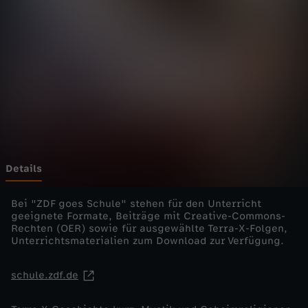
h
t
e
k
u
r
Details
z
Bei "ZDF goes Schule" stehen für den Unterricht
geeignete Formate, Beiträge mit Creative-Commons-
Rechten (OER) sowie für ausgewählte Terra-X-Folgen,
-
Unterrichtsmaterialien zum Download zur Verfügung.
M
schule.zdf.de
y