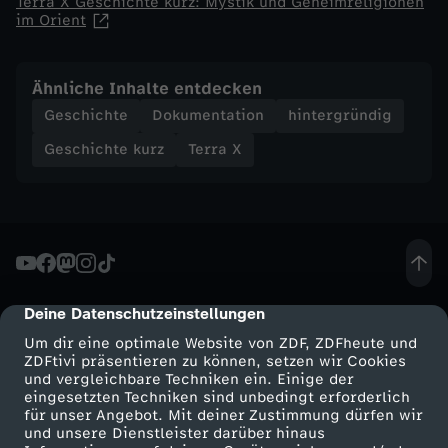
Terra X Geschichte kurz: Mystik und Geheimreligionen
im Orient
s
t
Ähnliche Inhalte entdecken
Geschichte
Dokumentation
hintergründig
i
Geschichte kurz
Terra X
k
u
n
Deine Datenschutzeinstellungen
cmp-dialog-description
d
Um dir eine optimale Website von ZDF, ZDFheute und
ZDFtivi präsentieren zu können, setzen wir Cookies
G
und vergleichbare Techniken ein. Einige der
eingesetzten Techniken sind unbedingt erforderlich
für unser Angebot. Mit deiner Zustimmung dürfen wir
e
Mehr ZDF
Service
und unsere Dienstleister darüber hinaus