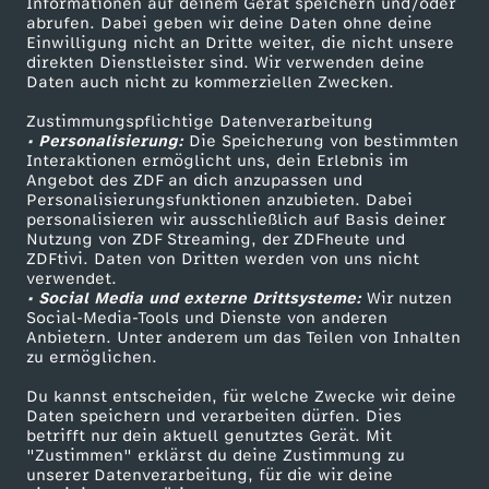
Informationen auf deinem Gerät speichern und/oder
ZDF-Apps
ZDFmitreden
h
abrufen. Dabei geben wir deine Daten ohne deine
Einwilligung nicht an Dritte weiter, die nicht unsere
Smart TV
Kontakt zum ZDF
direkten Dienstleister sind. Wir verwenden deine
e
Daten auch nicht zu kommerziellen Zwecken.
ZDFtext
Tickets
Zustimmungspflichtige Datenverarbeitung
Livestreams
Zuschauerservice
i
• Personalisierung:
Die Speicherung von bestimmten
Sendungen A-Z
Hilfe
Interaktionen ermöglicht uns, dein Erlebnis im
m
Angebot des ZDF an dich anzupassen und
TV-Programm
Personalisierungsfunktionen anzubieten. Dabei
personalisieren wir ausschließlich auf Basis deiner
r
Nutzung von ZDF Streaming, der ZDFheute und
ZDFtivi. Daten von Dritten werden von uns nicht
Das ZDF
verwendet.
e
• Social Media und externe Drittsysteme:
Wir nutzen
ZDF Unternehmen
Social-Media-Tools und Dienste von anderen
l
Anbietern. Unter anderem um das Teilen von Inhalten
Karriere
zu ermöglichen.
Presseportal
i
Du kannst entscheiden, für welche Zwecke wir deine
ZDF goes Schule
Daten speichern und verarbeiten dürfen. Dies
betrifft nur dein aktuell genutztes Gerät. Mit
g
Werbefernsehen
"Zustimmen" erklärst du deine Zustimmung zu
unserer Datenverarbeitung, für die wir deine
Mainzelmännchen