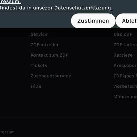
pressum.
findest du in unserer Datenschutzerklärung.
Zustimmen
Able
Service
Das ZDF
ZDFmitreden
ZDF Unte
Kontakt zum ZDF
Karriere
Tickets
Pressepor
Zuschauerservice
ZDF goes 
Hilfe
Werbefer
Mainzelm
pressum