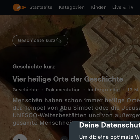
Startseite
Kategorien
Kinder
Live & TV
Geschichte kurz
Geschichte kurz
Vier heilige Orte der Geschichte
Geschichte
Dokumentation
hintergründig
13 Mi
Menschen haben schon immer heilige Orte 
der Tempel von Abu Simbel oder die Jerus
UNESCO-Welterbestätten und von außerge
gesamte Menschheit. Hier kommen vier hei
Deine Datenschut
cmp-dialog-des
Um dir eine optimale W