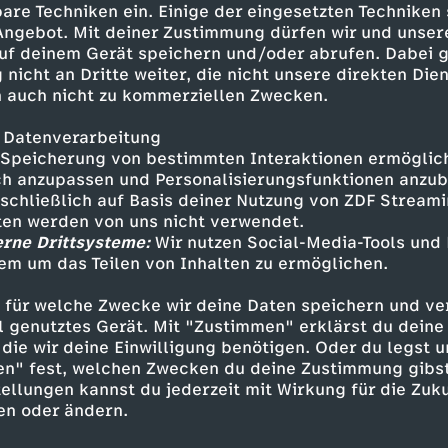
are Techniken ein. Einige der eingesetzten Techniken
 Angebot. Mit deiner Zustimmung dürfen wir und unser
uf deinem Gerät speichern und/oder abrufen. Dabei 
 nicht an Dritte weiter, die nicht unsere direkten Dien
 auch nicht zu kommerziellen Zwecken.
 Datenverarbeitung
Speicherung von bestimmten Interaktionen ermöglicht
h anzupassen und Personalisierungsfunktionen anzub
sschließlich auf Basis deiner Nutzung von ZDF Stream
tten werden von uns nicht verwendet.
erne Drittsysteme:
Wir nutzen Social-Media-Tools und
Inhalte entdecken
em um das Teilen von Inhalten zu ermöglichen.
Dokumentation
hintergründig
Geschichte
 für welche Zwecke wir deine Daten speichern und ver
ell genutztes Gerät. Mit "Zustimmen" erklärst du dein
die wir deine Einwilligung benötigen. Oder du legst u
en" fest, welchen Zwecken du deine Zustimmung gibst
ellungen kannst du jederzeit mit Wirkung für die Zuku
en oder ändern.