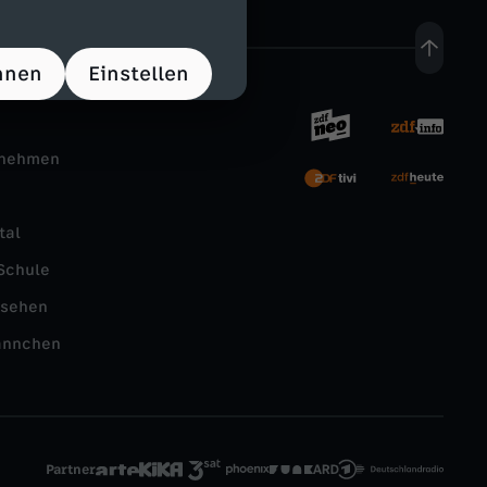
hnen
Einstellen
rnehmen
tal
Schule
nsehen
ännchen
Partner