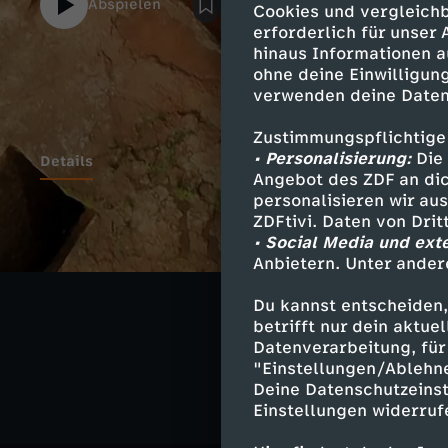
Abspielen
Cookies und vergleichb
erforderlich für unser
hinaus Informationen a
ohne deine Einwilligung
verwenden deine Daten
Zustimmungspflichtige
• Personalisierung:
Die 
Details
Angebot des ZDF an dic
personalisieren wir au
ZDFtivi. Daten von Dri
• Social Media und ext
Ähnliche 
Anbietern. Unter ander
Geschichte
Du kannst entscheiden,
betrifft nur dein aktu
Terra X
Datenverarbeitung, für 
"Einstellungen/Ablehn
Deine Datenschutzeinst
Einstellungen widerruf