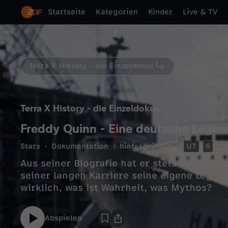
Startseite
Kategorien
Kinder
Live & TV
Terra X History - die Einzeldokus
Terra X History - die Einzeldokus
Freddy Quinn - Eine deutsche Legen
Stars
Dokumentation
hintergründig
UT
6
4
Aus seiner Biografie hat er stets ein Gehe
seiner langen Karriere seine eigene Legen
wirklich, was ist Wahrheit, was Mythos?
Abspielen