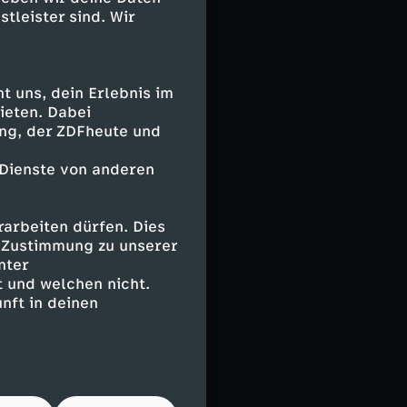
r. Das Lied
stleister sind. Wir
 die es nicht
n, bis 1966 hat
 uns, dein Erlebnis im
ieten. Dabei
uptrolle – mit
ing, der ZDFheute und
sich das Blatt
die Stones oder
 Dienste von anderen
uinn versucht
 gegen die
daneben.
arbeiten dürfen. Dies
e Zustimmung zu unserer
nter
ine große
 und welchen nicht.
gt scheinbar
nft in deinen
mend unter
e, tritt immer
ert Zirkusshows.
atet er seine
Jahren. Über