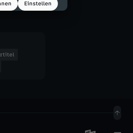
hnen
Einstellen
, Artist – und
rtitel