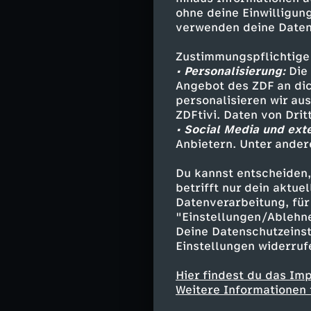
"Heimweh" ersch
ohne deine Einwilligung
bedient damals 
verwenden deine Daten
mehr gibt. Fred
er sechs Numme
Zustimmungspflichtige
• Personalisierung:
Die 
Angebot des ZDF an dic
Im Kino laufen 
personalisieren wir au
viel Musik und 
ZDFtivi. Daten von Dri
für Freddy Quin
• Social Media und ext
die Beatles, be
Anbietern. Unter ander
mit einem polit
"Gammler" und 
Du kannst entscheiden,
betrifft nur dein aktu
Datenverarbeitung, für 
Das Fernsehen d
"Einstellungen/Ablehn
Bühne, er moder
Deine Datenschutzeinst
unverdrossen s
Einstellungen widerruf
seinem Seemanns
wieder als Arti
Hier findest du das Im
Sein Privatlebe
Weitere Informationen 
Managerin Lili 