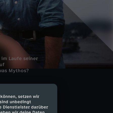
 im Laufe seiner
uf
 was Mythos?
Wien bei der
 können, setzen wir
er in den USA,
 sind unbedingt
en bis zum
e Dienstleister darüber
n Song
geben wir deine Daten