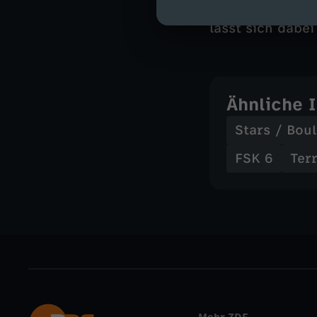
fünf Jahrzehnte 
lässt sich dabei
Ähnliche 
Stars / Bou
FSK 6
Terr