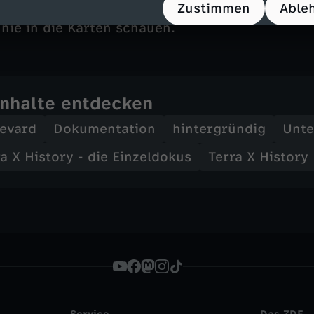
Zustimmen
Able
steht er auf der Bühne, als Sänger, Entertainer
 nie in die Karten schauen.
Inhalte entdecken
levard
Dokumentation
hintergründig
Unte
a X History - die Einzeldokus
Terra X History