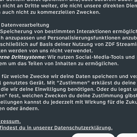
eint 1956 und macht ihn zum Platten-Millionä
 nicht an Dritte weiter, die nicht unsere direkten Dien
die Sehnsucht vieler Deutscher nach einer Welt,
 auch nicht zu kommerziellen Zwecken.
dy Quinns Songs tönen bald aus allen Jukeboxe
r-eins-Hits und verdient ein Vermögen.
 Datenverarbeitung
Speicherung von bestimmten Interaktionen ermöglicht
h anzupassen und Personalisierungsfunktionen anzub
etliche Filme mit dem Schlagersänger in der Ha
sschließlich auf Basis deiner Nutzung von ZDF Stream
wenig Handlung. Erst mit der Beatwelle wendet 
tten werden von uns nicht verwendet.
n. Auch die deutsche Jugend hört jetzt lieber 
erne Drittsysteme:
Wir nutzen Social-Media-Tools und
gehrt auf gegen die Elterngeneration. Freddy Q
em um das Teilen von Inhalten zu ermöglichen.
ischen Song dagegenzuhalten: In "Wir" singt er
"Langhaarigen" – und landet damit krachend 
 für welche Zwecke wir deine Daten speichern und ver
ell genutztes Gerät. Mit "Zustimmen" erklärst du dein
die wir deine Einwilligung benötigen. Oder du legst u
er 1970er- und 80er-Jahre bietet ihm weiter e
en" fest, welchen Zwecken du deine Zustimmung gibst
iert eigene Shows, spielt auch Theater und sin
ellungen kannst du jederzeit mit Wirkung für die Zuku
eine Fernwehschnulzen. Dabei leidet er zuneh
en oder ändern.
image. Am wohlsten fühlt er sich in der Maneg
st und Clown auf, dreht Zirkusfilme und moderi
pressum.
n hält er streng geheim: Gerüchten zufolge heir
findest du in unserer Datenschutzerklärung.
Blessmann. Seine zweite Ehe schließt er mit 91 