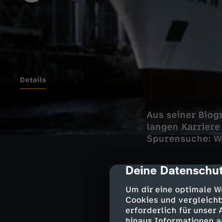
Details
Aus seiner Biog
langen Karriere
Spurensuche: We
Deine Datenschut
cmp-dialog-des
Der Film erzähl
Um dir eine optimale W
Mutter und dem 
Cookies und vergleichb
Zirkusabenteue
erforderlich für unser
erfolgreichen S
hinaus Informationen a