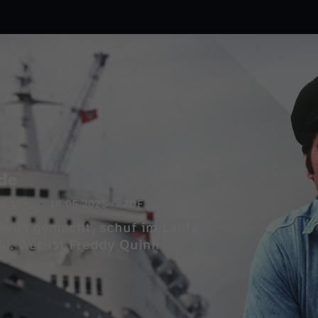
de
5 Min.
18.05.2025
ZDF
imnis gemacht, schuf im Laufe
de. Wer ist Freddy Quinn