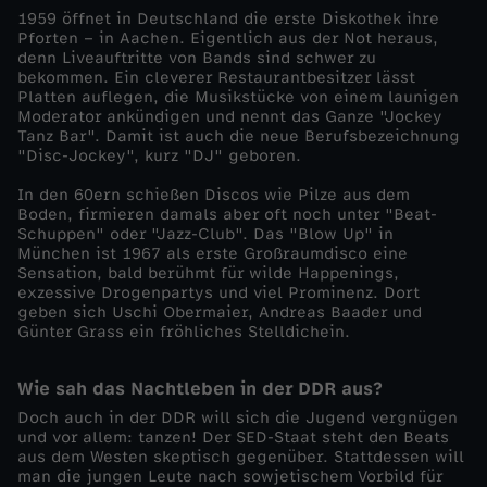
1959 öffnet in Deutschland die erste Diskothek ihre
E
Pforten – in Aachen. Eigentlich aus der Not heraus,
denn Liveauftritte von Bands sind schwer zu
bekommen. Ein cleverer Restaurantbesitzer lässt
i
Platten auflegen, die Musikstücke von einem launigen
Moderator ankündigen und nennt das Ganze "Jockey
Tanz Bar". Damit ist auch die neue Berufsbezeichnung
n
"Disc-Jockey", kurz "DJ" geboren.
z
In den 60ern schießen Discos wie Pilze aus dem
Boden, firmieren damals aber oft noch unter "Beat-
Schuppen" oder "Jazz-Club". Das "Blow Up" in
e
München ist 1967 als erste Großraumdisco eine
Sensation, bald berühmt für wilde Happenings,
exzessive Drogenpartys und viel Prominenz. Dort
l
geben sich Uschi Obermaier, Andreas Baader und
Günter Grass ein fröhliches Stelldichein.
d
Wie sah das Nachtleben in der DDR aus?
o
Doch auch in der DDR will sich die Jugend vergnügen
und vor allem: tanzen! Der SED-Staat steht den Beats
k
aus dem Westen skeptisch gegenüber. Stattdessen will
man die jungen Leute nach sowjetischem Vorbild für