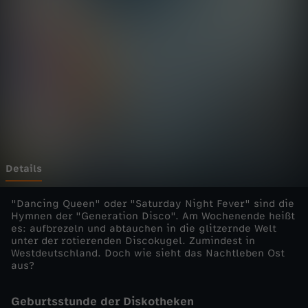
i
s
t
o
r
y
Details
-
"Dancing Queen" oder "Saturday Night Fever" sind die
Hymnen der "Generation Disco". Am Wochenende heißt
es: aufbrezeln und abtauchen in die glitzernde Welt
d
unter der rotierenden Discokugel. Zumindest in
Westdeutschland. Doch wie sieht das Nachtleben Ost
i
aus?
e
Geburtsstunde der Diskotheken