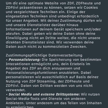
Um dir eine optimale Website von ZDF, ZDFheute und
ZDFtivi präsentieren zu können, setzen wir Cookies
t
und vergleichbare Techniken ein. Einige der
eingesetzten Techniken sind unbedingt erforderlich
l
für unser Angebot. Mit deiner Zustimmung dürfen wir
Mehr ZDF
Service
und unsere Dienstleister darüber hinaus
Informationen auf deinem Gerät speichern und/oder
e
ZDF-Apps
ZDFmitreden
abrufen. Dabei geben wir deine Daten ohne deine
Einwilligung nicht an Dritte weiter, die nicht unsere
Smart TV
Kontakt zum ZDF
direkten Dienstleister sind. Wir verwenden deine
b
Daten auch nicht zu kommerziellen Zwecken.
ZDFtext
Tickets
e
Zustimmungspflichtige Datenverarbeitung
Livestreams
Zuschauerservice
• Personalisierung:
Die Speicherung von bestimmten
Sendungen A-Z
Hilfe
Interaktionen ermöglicht uns, dein Erlebnis im
n
Angebot des ZDF an dich anzupassen und
TV-Programm
Personalisierungsfunktionen anzubieten. Dabei
personalisieren wir ausschließlich auf Basis deiner
i
Nutzung von ZDF Streaming, der ZDFheute und
ZDFtivi. Daten von Dritten werden von uns nicht
Das ZDF
n
verwendet.
• Social Media und externe Drittsysteme:
Wir nutzen
ZDF Unternehmen
Social-Media-Tools und Dienste von anderen
O
Anbietern. Unter anderem um das Teilen von Inhalten
Karriere
zu ermöglichen.