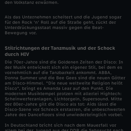
den Volkstanz erwärmen.
u
Als das Unternehmen scheitert und die Jugend sogar
s
für den Rock 'n' Roll auf die Straße geht, rückt der
Unterdrückungsstaat massiv gegen die Beat-
Bewegung vor.
-
M
Stilrichtungen der Tanzmusik und der Schock
durch HIV
y
Die 70er-Jahre sind die Goldenen Zeiten der Disco: In
der Musik entwickelt sich ein eigener Stil, bei dem es
vornehmlich auf die Tanzbarkeit ankommt. ABBA,
t
Donna Summer und die Bee Gees sind die neuen Götter
am Disco-Himmel. "Die neue weltweite Religion heißt
Disco", bringt es Amanda Lear auf den Punkt. Die
h
modernen Musiktempel protzen mit allerlei Hightech:
Scheinwerferanlagen, Lichtorgeln, Supersound. Mitte
o
der 80er-Jahre gilt die Disco als tot: Aids lässt die
Disco-Szene vor Schreck erstarren, die unbeschwerten
Jahre des Dancefloors sind unwiederbringlich vorbei.
s
In Deutschland bricht sich nach dem Mauerfall vor
allem bei der Jugend aus der DDR die Sehnsucht nach