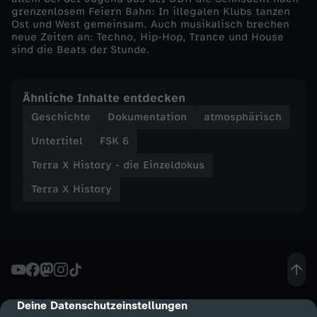
D
grenzenlosem Feiern Bahn: In illegalen Klubs tanzen
Ost und West gemeinsam. Auch musikalisch brechen
i
neue Zeiten an: Techno, Hip-Hop, Trance und House
sind die Beats der Stunde.
s
Ähnliche Inhalte entdecken
c
Geschichte
Dokumentation
atmosphärisch
o
Untertitel
FSK 6
Terra X History - die Einzeldokus
–
Terra X History
N
a
c
Deine Datenschutzeinstellungen
cmp-dialog-description
h