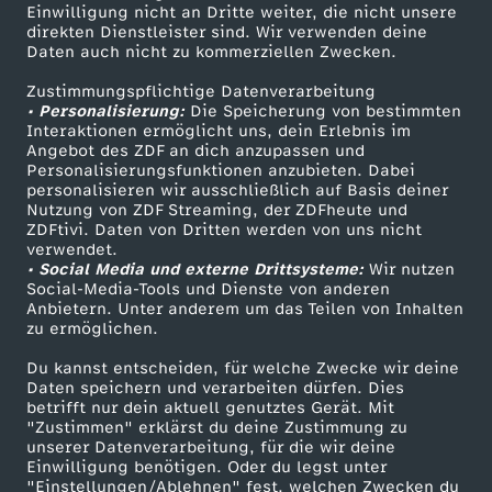
Einwilligung nicht an Dritte weiter, die nicht unsere
A
Smart TV
Kontakt zum ZDF
direkten Dienstleister sind. Wir verwenden deine
Daten auch nicht zu kommerziellen Zwecken.
ZDFtext
Tickets
r
Zustimmungspflichtige Datenverarbeitung
Livestreams
Zuschauerservice
• Personalisierung:
Die Speicherung von bestimmten
t
Sendungen A-Z
Hilfe
Interaktionen ermöglicht uns, dein Erlebnis im
Angebot des ZDF an dich anzupassen und
TV-Programm
Personalisierungsfunktionen anzubieten. Dabei
e
personalisieren wir ausschließlich auf Basis deiner
Nutzung von ZDF Streaming, der ZDFheute und
ZDFtivi. Daten von Dritten werden von uns nicht
m
Das ZDF
verwendet.
• Social Media und externe Drittsysteme:
Wir nutzen
ZDF Unternehmen
i
Social-Media-Tools und Dienste von anderen
Anbietern. Unter anderem um das Teilen von Inhalten
Karriere
zu ermöglichen.
s
Presseportal
Du kannst entscheiden, für welche Zwecke wir deine
ZDF goes Schule
Daten speichern und verarbeiten dürfen. Dies
–
betrifft nur dein aktuell genutztes Gerät. Mit
Werbefernsehen
"Zustimmen" erklärst du deine Zustimmung zu
W
unserer Datenverarbeitung, für die wir deine
Mainzelmännchen
Einwilligung benötigen. Oder du legst unter
"Einstellungen/Ablehnen" fest, welchen Zwecken du