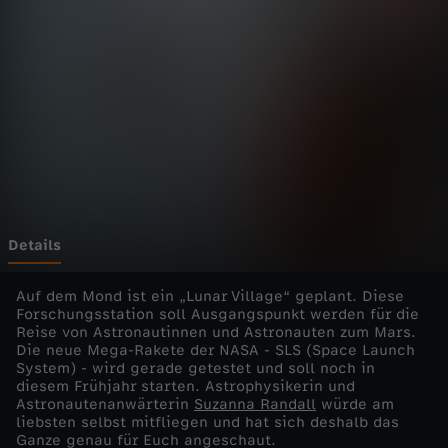
e
s
c
h
&
C
Details
o
Auf dem Mond ist ein „Lunar Village“ geplant. Diese
Forschungsstation soll Ausgangspunkt werden für die
Reise von Astronautinnen und Astronauten zum Mars.
-
Die neue Mega-Rakete der NASA - SLS (Space Launch
System) - wird gerade getestet und soll noch in
M
diesem Frühjahr starten. Astrophysikerin und
Astronautenanwärterin
Suzanna Randall
würde am
liebsten selbst mitfliegen und hat sich deshalb das
o
Ganze genau für Euch angeschaut.