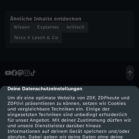
n
Ähnliche Inhalte entdecken
d
Wissen
Explainer
kritisch
Terra X Lesch & Co
m
i
s
s
Deine Datenschutzeinstellungen
cmp-dialog-description
Um dir eine optimale Website von ZDF, ZDFheute und
i
ZDFtivi präsentieren zu können, setzen wir Cookies
und vergleichbare Techniken ein. Einige der
eingesetzten Techniken sind unbedingt erforderlich
o
für unser Angebot. Mit deiner Zustimmung dürfen wir
Mehr ZDF
Service
und unsere Dienstleister darüber hinaus
n
Informationen auf deinem Gerät speichern und/oder
ZDF-Apps
ZDFmitreden
abrufen. Dabei geben wir deine Daten ohne deine