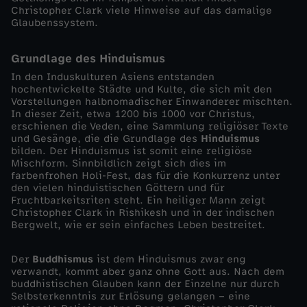
Christopher Clark viele Hinweise auf das damalige
h
Glaubenssystem.
t
Grundlage des Hinduismus
In den Induskulturen Asiens entstanden
e
hochentwickelte Städte und Kulte, die sich mit den
Vorstellungen halbnomadischer Einwanderer mischten.
d
In dieser Zeit, etwa 1200 bis 1000 vor Christus,
erschienen die Veden, eine Sammlung religiöser Texte
und Gesänge, die die Grundlage des
Hinduismus
e
bilden. Der Hinduismus ist somit eine religiöse
Mischform. Sinnbildlich zeigt sich dies im
farbenfrohen Holi-Fest, das für die Konkurrenz unter
r
den vielen hinduistischen Göttern und für
Fruchtbarkeitsriten steht. Ein heiliger Mann zeigt
R
Christopher Clark in Rishikesh und in der indischen
Bergwelt, wie er sein einfaches Leben bestreitet.
e
Der
Buddhismus
ist dem Hinduismus zwar eng
verwandt, kommt aber ganz ohne Gott aus. Nach dem
l
buddhistischen Glauben kann der Einzelne nur durch
Selbsterkenntnis zur Erlösung gelangen – eine