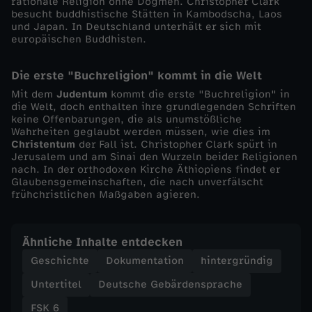
i
rationale Religion ohne Dogmen. Christopher Clark
besucht buddhistische Stätten in Kambodscha, Laos
und Japan. In Deutschland unterhält er sich mit
g
europäischen Buddhisten.
i
Die erste "Buchreligion" kommt in die Welt
Mit dem
Judentum
kommt die erste "Buchreligion" in
o
die Welt, doch enthalten ihre grundlegenden Schriften
keine Offenbarungen, die als unumstößliche
Wahrheiten geglaubt werden müssen, wie dies im
n
Christentum
der Fall ist. Christopher Clark spürt in
Jerusalem und am Sinai den Wurzeln beider Religionen
e
nach. In der orthodoxen Kirche Äthiopiens findet er
Glaubensgemeinschaften, die nach unverfälscht
frühchristlichen Maßgaben agieren.
n
-
Ähnliche Inhalte entdecken
Geschichte
Dokumentation
hintergründig
D
Untertitel
Deutsche Gebärdensprache
e
FSK 6