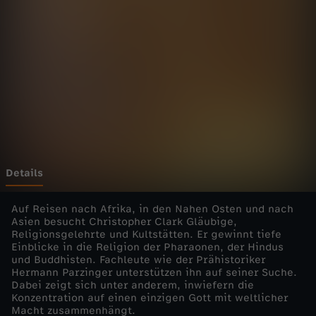
r
G
ö
t
t
e
Details
r
Auf Reisen nach Afrika, in den Nahen Osten und nach
Asien besucht Christopher Clark Gläubige,
Religionsgelehrte und Kultstätten. Er gewinnt tiefe
-
Einblicke in die Religion der Pharaonen, der Hindus
und Buddhisten. Fachleute wie der Prähistoriker
W
Hermann Parzinger unterstützen ihn auf seiner Suche.
Dabei zeigt sich unter anderem, inwiefern die
Konzentration auf einen einzigen Gott mit weltlicher
e
Macht zusammenhängt.