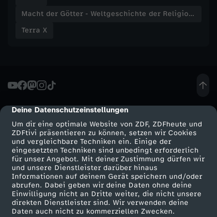
Macht der Götter - Weltgeschichte der Religionen
r
Terra X
g
ö
t
Deine Datenschutzeinstellungen
t
cmp-dialog-description
Um dir eine optimale Website von ZDF, ZDFheute und
l
ZDFtivi präsentieren zu können, setzen wir Cookies
und vergleichbare Techniken ein. Einige der
eingesetzten Techniken sind unbedingt erforderlich
i
für unser Angebot. Mit deiner Zustimmung dürfen wir
Mehr ZDF
Service
und unsere Dienstleister darüber hinaus
Informationen auf deinem Gerät speichern und/oder
c
ZDF-Apps
ZDFmitreden
abrufen. Dabei geben wir deine Daten ohne deine
Einwilligung nicht an Dritte weiter, die nicht unsere
Smart TV
Kontakt zum ZDF
h
direkten Dienstleister sind. Wir verwenden deine
Daten auch nicht zu kommerziellen Zwecken.
ZDFtext
Tickets