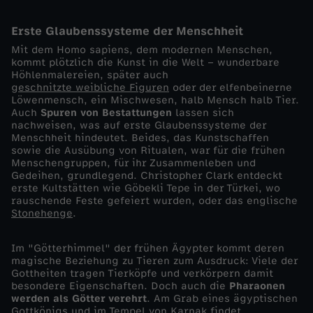
l
Erste Glaubenssysteme der Menschheit
Mit dem Homo sapiens, dem modernen Menschen,
t
kommt plötzlich die Kunst in die Welt – wunderbare
Höhlenmalereien, später auch
geschnitzte weibliche Figuren
oder der elfenbeinerne
g
Löwenmensch, ein Mischwesen, halb Mensch halb Tier.
Auch
Spuren von Bestattungen
lassen sich
e
nachweisen, was auf erste Glaubenssysteme der
Menschheit hindeutet. Beides, das Kunstschaffen
sowie die Ausübung von Ritualen, war für die frühen
s
Menschengruppen, für ihr Zusammenleben und
Gedeihen, grundlegend. Christopher Clark entdeckt
erste Kultstätten wie Göbekli Tepe in der Türkei, wo
c
rauschende Feste gefeiert wurden, oder das englische
Stonehenge
.
h
Im "Götterhimmel" der frühen Ägypter kommt deren
i
magische Beziehung zu Tieren zum Ausdruck: Viele der
Gottheiten tragen Tierköpfe und verkörpern damit
besondere Eigenschaften. Doch auch die
Pharaonen
c
werden als Götter verehrt
. Am Grab eines ägyptischen
Gottkönigs und im Tempel von Karnak findet