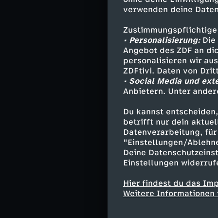
verwenden deine Daten
ehemaligen Gol
leiteten über A
Zustimmungspflichtige
die Berge getri
• Personalisierung:
Die 
schieren Dimens
Angebot des ZDF an dic
veränderte, ver
personalisieren wir au
ZDFtivi. Daten von Dri
• Social Media und ext
Anbietern. Unter ander
Rund 500 Kilome
Córdoba, in de
Du kannst entscheiden,
Herrschaft über
betrifft nur dein aktu
die Mauren das 
Datenverarbeitung, für 
"Einstellungen/Ablehn
Geschichte nich
Deine Datenschutzeinst
Christen, Juden
Einstellungen widerruf
voneinander, au
gehört inzwisch
Hier findest du das Im
Weitere Informationen 