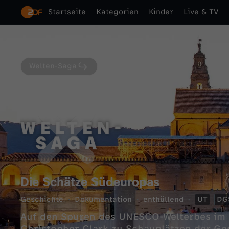
Startseite
Kategorien
Kinder
Live & TV
Welten-Saga
Die Schätze Südeuropas
Geschichte
Dokumentation
enthüllend
UT
DG
Auf den Spuren des UNESCO-Welterbes im 