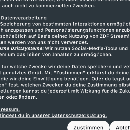
 auch nicht zu kommerziellen Zwecken.
dminen von Las Médulas. Die Römer bauten das 
quädukte riesige Mengen Wasser in künstliche Sto
 Datenverarbeitung
eben hatten und brachten sie dadurch zum Eins
Speicherung von bestimmten Interaktionen ermöglicht
ion des antiken Bergbaus, der die gesamte La
h anzupassen und Personalisierungsfunktionen anzub
dankt die Mine heute ihren Platz auf der UNES
sschließlich auf Basis deiner Nutzung von ZDF Stream
tten werden von uns nicht verwendet.
erne Drittsysteme:
Wir nutzen Social-Media-Tools und
em um das Teilen von Inhalten zu ermöglichen.
ter weiter südlich besucht Christopher Clark 
ssen Gebäuden bis heute die Jahrhunderte lan
 für welche Zwecke wir deine Daten speichern und ver
 Andalusien sichtbar ist. Nach der Eroberung s
ell genutztes Gerät. Mit "Zustimmen" erklärst du dein
Reich Al-Andalus, in dem es während seiner 80
die wir deine Einwilligung benötigen. Oder du legst u
en" fest, welchen Zwecken du deine Zustimmung gibst
t nur Konflikte, sondern auch kreatives Mitei
ellungen kannst du jederzeit mit Wirkung für die Zuku
 und Muslimen gab. Die Kulturen mischten sich
en oder ändern.
ch musikalisch. Der Flamenco zeugt bis heute
en zum "Immateriellen Weltkulturerbe".
pressum.
findest du in unserer Datenschutzerklärung.
Zustimmen
Able