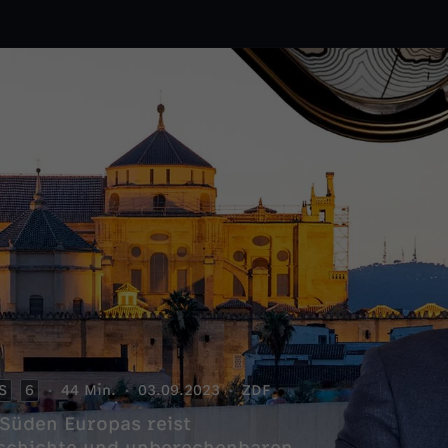
S
6
44 Min.
03.09.2023
ZDF
Süden Europas reist