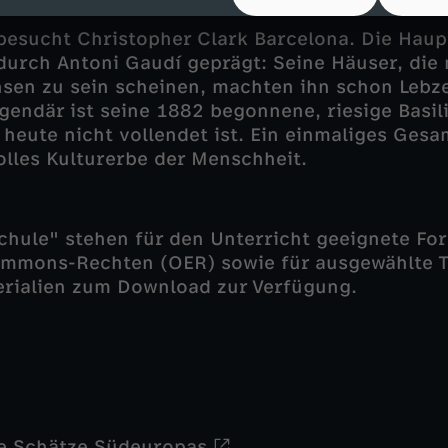
chsene Häuser
esucht Christopher Clark Barcelona. Die Haup
 durch Antoni Gaudí geprägt: Seine Häuser, die 
en zu sein scheinen, machten ihn schon Lebze
gendär ist seine 1882 begonnene, riesige Basil
is heute nicht vollendet ist. Ein einmaliges Ge
lles Kulturerbe der Menschheit.
chule" stehen für den Unterricht geeignete For
ommons-Rechten (OER) sowie für ausgewählte T
erialien zum Download zur Verfügung.
ie Schätze Südeuropas