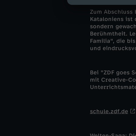
Gaudis gewa
Zum Abschluss b
Kataloniens ist
sondern gewachs
Berühmtheit. Le
Familia", die b
und eindrucksvo
Bei "ZDF goes S
mit Creative-C
Unterrichtsmat
schule.zdf.de
Welten-Saga: D