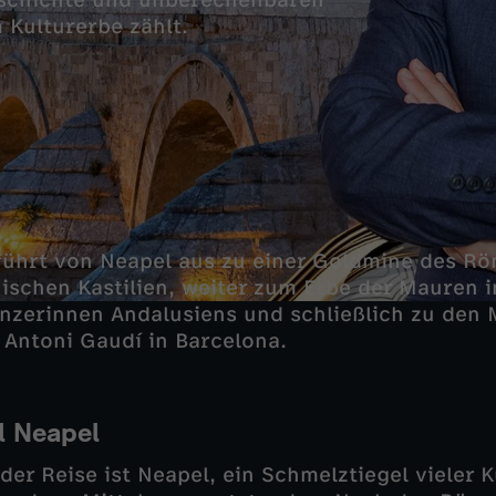
eschichte und unberechenbaren
 Kulturerbe zählt.
führt von Neapel aus zu einer Goldmine des R
ischen Kastilien, weiter zum Erbe der Mauren 
nzerinnen Andalusiens und schließlich zu den
 Antoni Gaudí in Barcelona.
l Neapel
er Reise ist Neapel, ein Schmelztiegel vieler K