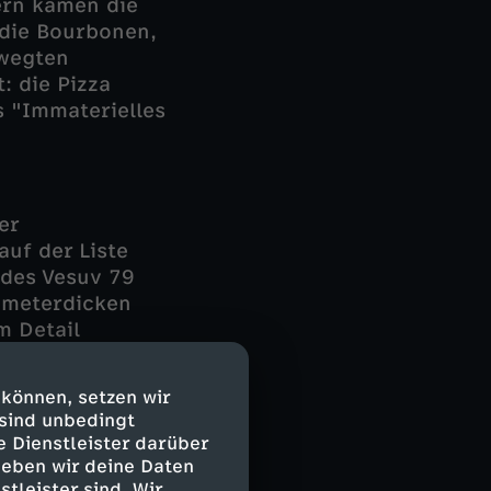
ern kamen die
 die Bourbonen,
ewegten
: die Pizza
s "Immaterielles
er
uf der Liste
 des Vesuv 79
 meterdicken
m Detail
sst.
 können, setzen wir
 sind unbedingt
e Dienstleister darüber
geben wir deine Daten
ien-Leon, zu den
stleister sind. Wir