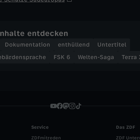
Inhalte entdecken
Dokumentation
enthüllend
Untertitel
ebärdensprache
FSK 6
Welten-Saga
Terra 
Service
Das ZDF
ZDFmitreden
ZDF Unte