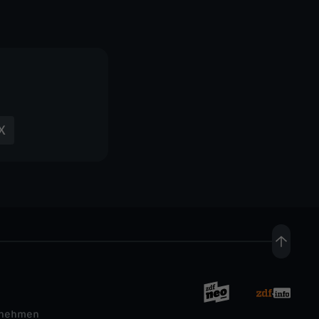
X
rnehmen