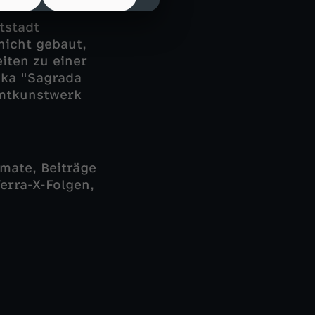
tstadt
nicht gebaut,
iten zu einer
ika "Sagrada
samtkunstwerk
mate, Beiträge
erra-X-Folgen,