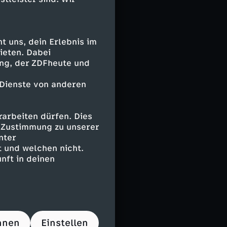
Edelmetall ab,
llen, die sie in
turz. Der
 uns, dein Erlebnis im
ndschaft
ieten. Dabei
CO-Liste.
ing, der ZDFheute und
 Dienste von anderen
das legendäre
ge muslimische
arbeiten dürfen. Dies
eit 711 schufen
e Zustimmung zu unserer
0-jährigen
nter
 und welchen nicht.
nander von
nft in deinen
, lernten
 davon und
hnen
Einstellen