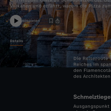
Christopher Clark zu Schauplätzen der G
Vulkanen und erfährt, warum die Pizza zum
Abspielen
Details
Die Reiseroute 
Reiches im span
den Flamencotä
des Architekten
Schmelztiege
Ausgangspunkt d