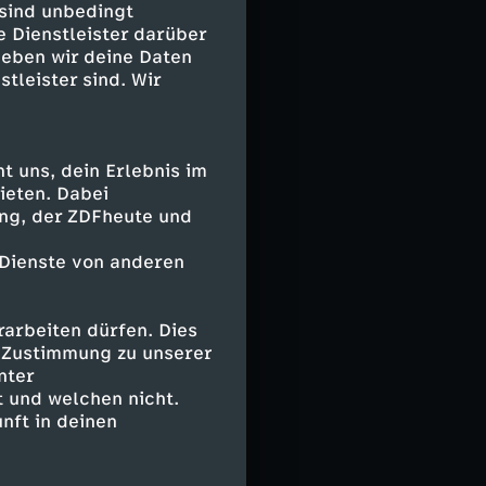
 sind unbedingt
lf von La
e Dienstleister darüber
ndig. Zwischen
geben wir deine Daten
n
stleister sind. Wir
 noch im
pulsierende
 uns, dein Erlebnis im
ieten. Dabei
ft.
ing, der ZDFheute und
iner
erland spiegeln
 Dienste von anderen
er und umfasst
arbeiten dürfen. Dies
maggiore. Einst
e Zustimmung zu unserer
nter
er Welt an –
 und welchen nicht.
nklang leben.
nft in deinen
ndschaft, die