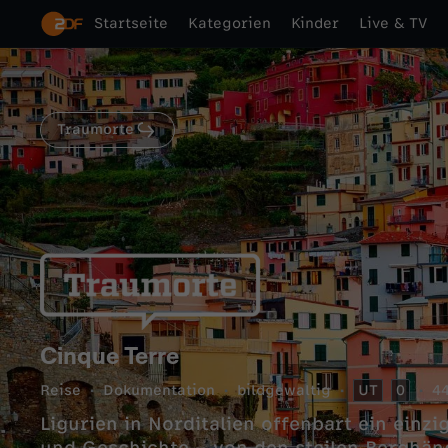
Startseite
Kategorien
Kinder
Live & TV
Traumorte
Cinque Terre
Reise
Dokumentation
bildgewaltig
UT
0
44
Ligurien in Norditalien offenbart ein einzi