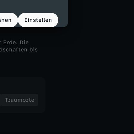
hnen
Einstellen
 Erde. Die
dschaften bis
Traumorte