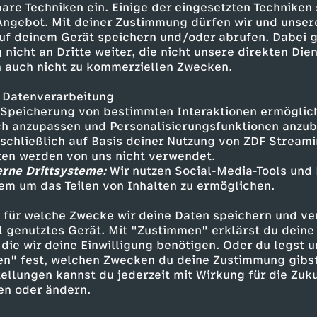
are Techniken ein. Einige der eingesetzten Techniken
erliefertem Wissen oder Fischerfamilien am Go
 Angebot. Mit deiner Zustimmung dürfen wir und unser
schichten machen die Schönheit Liguriens lebe
uf deinem Gerät speichern und/oder abrufen. Dabei 
assen, duftenden Olivenhainen und malerische
 nicht an Dritte weiter, die nicht unsere direkten Dien
 zeigt sich eine Welt, in der Mensch und Natur
 auch nicht zu kommerziellen Zwecken.
eben.
 Datenverarbeitung
seinem Golf und den grünen Bergen, bildet das 
Speicherung von bestimmten Interaktionen ermöglicht
h anzupassen und Personalisierungsfunktionen anzub
 und das Tor zu dieser faszinierenden Landscha
sschließlich auf Basis deiner Nutzung von ZDF Stream
Häuser, alte Kirchen und Palazzi erzählen von e
tten werden von uns nicht verwendet.
en Kultur. Die Küstenorte und das bergige Hint
erne Drittsysteme:
Wir nutzen Social-Media-Tools und
ndung der Menschen zur Natur wider.
em um das Teilen von Inhalten zu ermöglichen.
k Cinque Terre erstreckt sich über 15 Kilomet
 für welche Zwecke wir deine Daten speichern und ver
erosso, Vernazza, Corniglia, Manarola und Rio
ell genutztes Gerät. Mit "Zustimmen" erklärst du dein
die wir deine Einwilligung benötigen. Oder du legst u
e verbunden, ziehen sie heute Besucher aus all
en" fest, welchen Zwecken du deine Zustimmung gibst
ach einem Ort, an dem Mensch und Natur im Ei
ellungen kannst du jederzeit mit Wirkung für die Zuku
 das blaue Meer verschmelzen dort zu einer La
en oder ändern.
r und Träumer seit jeher inspiriert.