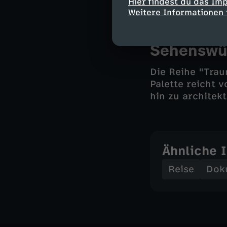
Hier findest du das Im
Weitere Informationen 
Mit Blick 
Sehenswü
Die Reihe "Trau
Palette reicht 
hin zu architek
Ähnliche 
Reise
Dok