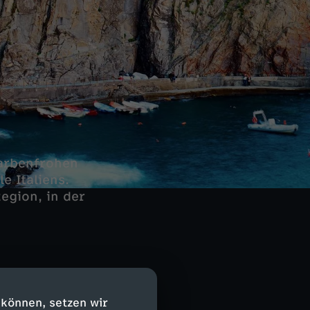
farbenfrohen
e Italiens.
egion, in der
 mit über
 können, setzen wir