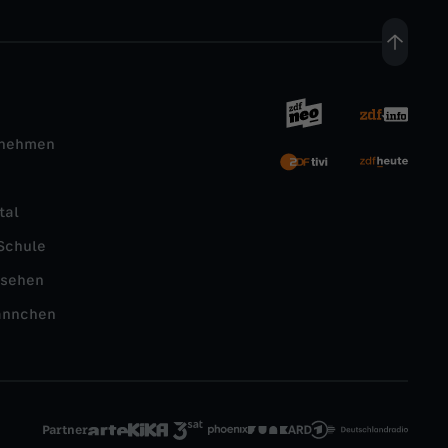
rnehmen
tal
Schule
nsehen
ännchen
Partner