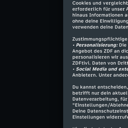
Cookies und vergleichb
Generationen üb
erforderlich für unser
Spezia: Ihre Ge
hinaus Informationen a
steinernen Terr
ohne deine Einwilligung
Kirchenfassaden
verwenden deine Daten
Gleichgewicht l
Zustimmungspflichtige
La Spezia, mit 
• Personalisierung:
Die 
Angebot des ZDF an dic
Herz der Region
personalisieren wir au
Pastellfarbene 
ZDFtivi. Daten von Dri
jahrhundertealt
• Social Media und ext
die tiefe Verbi
Anbietern. Unter ander
Der Nationalpar
Du kannst entscheiden,
die Dörfer Mont
betrifft nur dein aktu
Datenverarbeitung, für 
nur über Fußweg
"Einstellungen/Ablehn
auf der Suche n
Deine Datenschutzeinst
Grüne Hügel und
Einstellungen widerruf
Künstler, Dichte