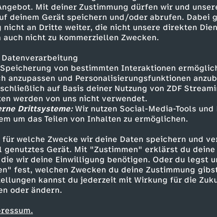
derkinder. Kleine Genies oder
 Angebot. Mit deiner Zustimmung dürfen wir und unser
uf deinem Gerät speichern und/oder abrufen. Dabei 
 nicht an Dritte weiter, die nicht unsere direkten Dien
 auch nicht zu kommerziellen Zwecken.
 Datenverarbeitung
Speicherung von bestimmten Interaktionen ermöglicht
h anzupassen und Personalisierungsfunktionen anzub
sschließlich auf Basis deiner Nutzung von ZDF Stream
tten werden von uns nicht verwendet.
erne Drittsysteme:
Wir nutzen Social-Media-Tools und
em um das Teilen von Inhalten zu ermöglichen.
Inhalte entdecken
 für welche Zwecke wir deine Daten speichern und ver
kumentation
ehrlich
Wunderkinder
ell genutztes Gerät. Mit "Zustimmen" erklärst du dein
die wir deine Einwilligung benötigen. Oder du legst u
en" fest, welchen Zwecken du deine Zustimmung gibst
ellungen kannst du jederzeit mit Wirkung für die Zuku
en oder ändern.
pressum.