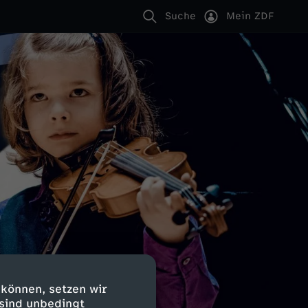
Suche
Mein ZDF
 können, setzen wir
 sind unbedingt