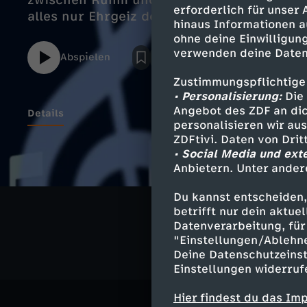
zwischen Ruhm und Druck: Sogenannte Wun
erforderlich für unser
alles nur Ehrgeiz der Eltern?
hinaus Informationen a
ohne deine Einwilligung
verwenden deine Daten
Abspielen
Zustimmungspflichtige
• Personalisierung:
Die 
Angebot des ZDF an dic
Details
personalisieren wir au
ZDFtivi. Daten von Dri
• Social Media und ext
Anbietern. Unter ander
Ähnliche 
Du kannst entscheiden,
Kultur
Do
betrifft nur dein aktu
Datenverarbeitung, für 
"Einstellungen/Ablehn
Deine Datenschutzeinst
Einstellungen widerruf
Hier findest du das Im