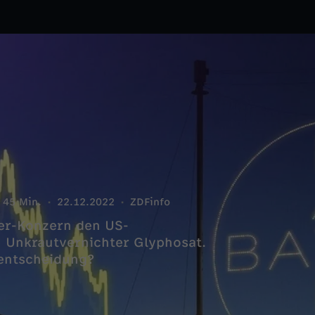
45 Min.
22.12.2022
ZDFinfo
er-Konzern den US-
 Unkrautvernichter Glyphosat.
lentscheidung?