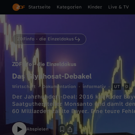
Startseite
Kategorien
Kinder
Live & TV
ZDFinfo - die Einzeldokus
ZDFinfo - die Einzeldokus
Das Glyphosat-Debakel
Wirtschaft
Dokumentation
informativ
UT
0
Der Jahrhundert-Deal: 2016 kauft der Bay
Saatguthersteller Monsanto und damit den
60 Milliarden zahlte Bayer. Eine teure Feh
Abspielen