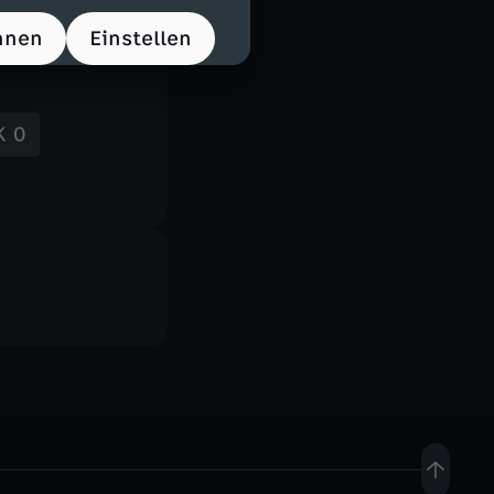
hnen
Einstellen
K 0