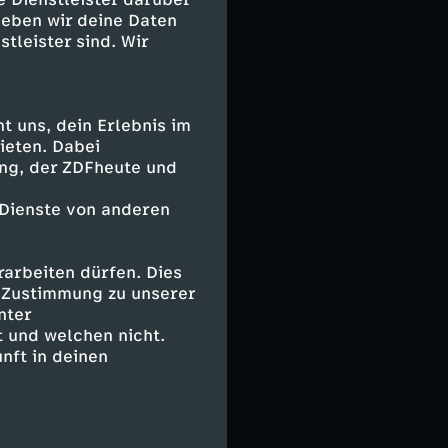
ebakel der
geben wir deine Daten
mann mit der
stleister sind. Wir
zt klagen auch
 uns, dein Erlebnis im
vor, bei der
ieten. Dabei
hen Risiken
ing, der ZDFheute und
 Dienste von anderen
nden-Zahlungen
erschätzt? Ist
arbeiten dürfen. Dies
e Zustimmung zu unserer
nter
 und welchen nicht.
weifelte
nft in deinen
nd
o-Deal wirklich