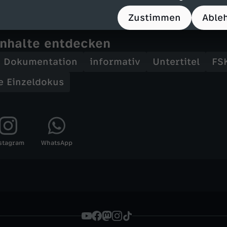
Zustimmen
Able
Inhalte entdecken
Dokumentation
informativ
Untertitel
FS
ie Einzeldokus
stagram
WhatsApp