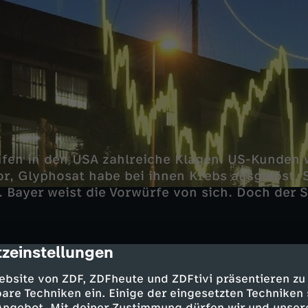
ufen in den USA zahlreiche Klagen. US-Kunden
, Glyphosat habe bei ihnen Krebs ausgelöst. S
 Bayer weist die Vorwürfe von sich. Doch der 
zeinstellungen
cription
nt unter Druck
ebsite von ZDF, ZDFheute und ZDFtivi präsentieren zu
are Techniken ein. Einige der eingesetzten Techniken
 Millionen-Entschädigungen und Kursverluste:
 Angebot. Mit deiner Zustimmung dürfen wir und unser