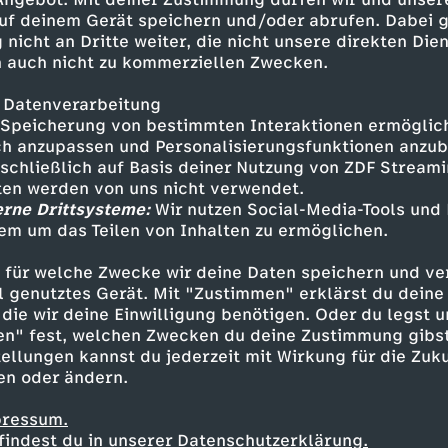
er Unternehmensgeschichte wurde das größte D
uf deinem Gerät speichern und/oder abrufen. Dabei 
schichte. Dabei schuf Bayer-Chef Werner Bau
 nicht an Dritte weiter, die nicht unsere direkten Dien
n Agrargiganten: Die Geschäfte laufen.
 auch nicht zu kommerziellen Zwecken.
 Datenverarbeitung
nto-Übernahme bringt immer neuen Ärger: Jet
Speicherung von bestimmten Interaktionen ermöglicht
utschland gegen den Konzern. Sie werfen Bayer 
h anzupassen und Personalisierungsfunktionen anzub
ahme nicht ausreichend über die wirtschaftlic
sschließlich auf Basis deiner Nutzung von ZDF Stream
aben.
tten werden von uns nicht verwendet.
erne Drittsysteme:
Wir nutzen Social-Media-Tools und
Investoren und Anleger fühlen sich um Divide
em um das Teilen von Inhalten zu ermöglichen.
as Bayer-Management die Risiken des Kaufs unt
 für welche Zwecke wir deine Daten speichern und ver
n den Konzern langfristig angekratzt?
ell genutztes Gerät. Mit "Zustimmen" erklärst du dein
die wir deine Einwilligung benötigen. Oder du legst u
en" fest, welchen Zwecken du deine Zustimmung gibst
ker Wasmuth und Patrick Zeilhofer treffen verz
ellungen kannst du jederzeit mit Wirkung für die Zuku
und verärgerte Anleger. Sie treffen Manager u
en oder ändern.
enschaftler und wollen wissen: Ist der Monsant
pressum.
tes Jahrhundertgeschäft?
findest du in unserer Datenschutzerklärung.