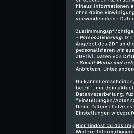
größten Deal d
hinaus Informationen a
Unternehmensge
ohne deine Einwilligung
Übernahme eine
verwenden deine Daten
Zustimmungspflichtige
Doch die Monsa
• Personalisierung:
Die 
Aktionäre in De
Angebot des ZDF an dic
Monsanto-Übern
personalisieren wir au
informiert zu h
ZDFtivi. Daten von Dri
• Social Media und ext
Die deutschen 
Anbietern. Unter ander
betrogen. Hat d
Du kannst entscheiden,
das Vertrauen i
betrifft nur dein aktu
Datenverarbeitung, für 
"Einstellungen/Ablehn
Die Autoren Vol
Deine Datenschutzeinst
Krebspatienten 
Einstellungen widerruf
Wirtschaftswiss
Hier findest du das Im
ein verunglück
Weitere Informationen 