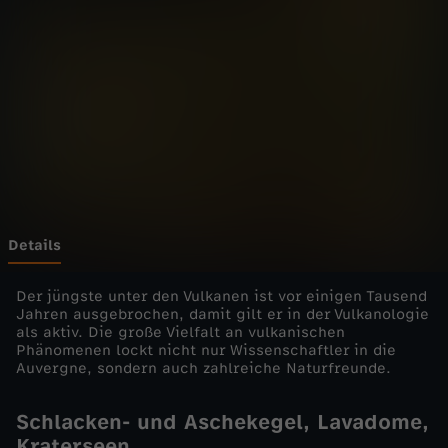
-
d
i
e
E
i
Details
n
Der jüngste unter den Vulkanen ist vor einigen Tausend
Jahren ausgebrochen, damit gilt er in der Vulkanologie
als aktiv. Die große Vielfalt an vulkanischen
z
Phänomenen lockt nicht nur Wissenschaftler in die
Auvergne, sondern auch zahlreiche Naturfreunde.
e
Schlacken- und Aschekegel, Lavadome,
l
Kraterseen