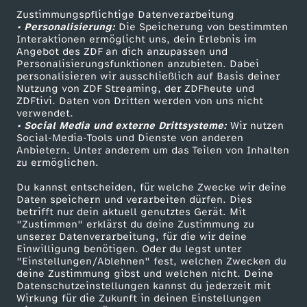
e
Zustimmungspflichtige Datenverarbeitung
Livestreams
Zuschauerservice
• Personalisierung:
Die Speicherung von bestimmten
u
Sendungen A-Z
Hilfe
Interaktionen ermöglicht uns, dein Erlebnis im
Angebot des ZDF an dich anzupassen und
TV-Programm
Personalisierungsfunktionen anzubieten. Dabei
e
personalisieren wir ausschließlich auf Basis deiner
Nutzung von ZDF Streaming, der ZDFheute und
r
ZDFtivi. Daten von Dritten werden von uns nicht
Das ZDF
verwendet.
• Social Media und externe Drittsysteme:
Wir nutzen
ZDF Unternehmen
b
Social-Media-Tools und Dienste von anderen
Anbietern. Unter anderem um das Teilen von Inhalten
Karriere
zu ermöglichen.
e
Presseportal
Du kannst entscheiden, für welche Zwecke wir deine
ZDF goes Schule
r
Daten speichern und verarbeiten dürfen. Dies
betrifft nur dein aktuell genutztes Gerät. Mit
Werbefernsehen
"Zustimmen" erklärst du deine Zustimmung zu
g
unserer Datenverarbeitung, für die wir deine
Mainzelmännchen
Einwilligung benötigen. Oder du legst unter
"Einstellungen/Ablehnen" fest, welchen Zwecken du
e
deine Zustimmung gibst und welchen nicht. Deine
Datenschutzeinstellungen kannst du jederzeit mit
:
Wirkung für die Zukunft in deinen Einstellungen