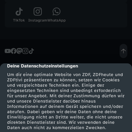
n
k
TikTok
Instagram
WhatsApp
r
e
i
Deine Datenschutzeinstellungen
cmp-dialog-description
Um dir eine optimale Website von ZDF, ZDFheute und
c
ZDFtivi präsentieren zu können, setzen wir Cookies
und vergleichbare Techniken ein. Einige der
h
eingesetzten Techniken sind unbedingt erforderlich
für unser Angebot. Mit deiner Zustimmung dürfen wir
Mehr ZDF
Service
und unsere Dienstleister darüber hinaus
s
Informationen auf deinem Gerät speichern und/oder
ZDF-Apps
ZDFmitreden
abrufen. Dabei geben wir deine Daten ohne deine
Einwilligung nicht an Dritte weiter, die nicht unsere
F
Smart TV
Kontakt zum ZDF
direkten Dienstleister sind. Wir verwenden deine
Daten auch nicht zu kommerziellen Zwecken.
ZDFtext
Tickets