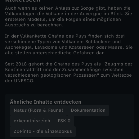
Auch wenn es keinen Anlass zur Sorge gibt, haben die
d
Vulkanologen die Vulkane in der Auvergne im Blick. Sie
erstellen Modelle, um die Folgen eines möglichen
Ausbruchs zu berechnen.
o
In der Vulkankette Chaîne des Puys finden sich drei
k
verschiedene Typen von Vulkanen: Schlacken- und
Aschekegel, Lavadome und Kraterseen oder Maare. Sie
alle stellen unterschiedliche Gefahren dar.
u
Seit 2018 gehört die Chaîne des Puys als "Zeugnis der
Kontinentaldrift und der Zusammenhänge zwischen
s
verschiedenen geologischen Prozessen" zum Welterbe
der UNESCO.
-
F
Ähnliche Inhalte entdecken
Natur (Flora & Fauna)
Dokumentation
r
erkenntnisreich
FSK 0
a
ZDFinfo - die Einzeldokus