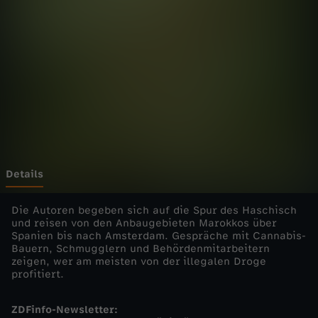
-
d
i
e
E
i
Details
n
Die Autoren begeben sich auf die Spur des Haschisch
und reisen von den Anbaugebieten Marokkos über
Spanien bis nach Amsterdam. Gespräche mit Cannabis-
z
Bauern, Schmugglern und Behördenmitarbeitern
zeigen, wer am meisten von der illegalen Droge
e
profitiert.
l
ZDFinfo-Newsletter: