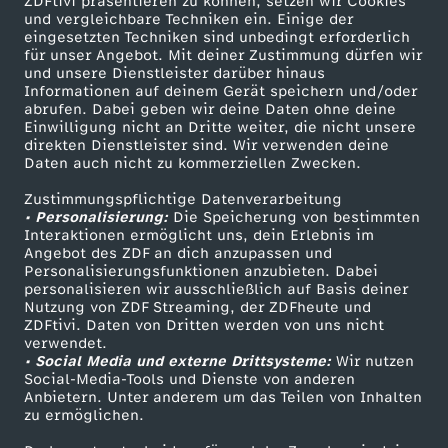
ZDFtivi präsentieren zu können, setzen wir Cookies
l
und vergleichbare Techniken ein. Einige der
eingesetzten Techniken sind unbedingt erforderlich
für unser Angebot. Mit deiner Zustimmung dürfen wir
i
Mehr ZDF
Service
und unsere Dienstleister darüber hinaus
Informationen auf deinem Gerät speichern und/oder
ZDF-Apps
ZDFmitreden
abrufen. Dabei geben wir deine Daten ohne deine
o
Einwilligung nicht an Dritte weiter, die nicht unsere
Smart TV
Kontakt zum ZDF
direkten Dienstleister sind. Wir verwenden deine
n
Daten auch nicht zu kommerziellen Zwecken.
ZDFtext
Tickets
Zustimmungspflichtige Datenverarbeitung
Livestreams
Zuschauerservice
e
• Personalisierung:
Die Speicherung von bestimmten
Sendungen A-Z
Hilfe
Interaktionen ermöglicht uns, dein Erlebnis im
Angebot des ZDF an dich anzupassen und
n
TV-Programm
Personalisierungsfunktionen anzubieten. Dabei
personalisieren wir ausschließlich auf Basis deiner
g
Nutzung von ZDF Streaming, der ZDFheute und
ZDFtivi. Daten von Dritten werden von uns nicht
Das ZDF
verwendet.
e
• Social Media und externe Drittsysteme:
Wir nutzen
ZDF Unternehmen
Social-Media-Tools und Dienste von anderen
Anbietern. Unter anderem um das Teilen von Inhalten
Karriere
s
zu ermöglichen.
Presseportal