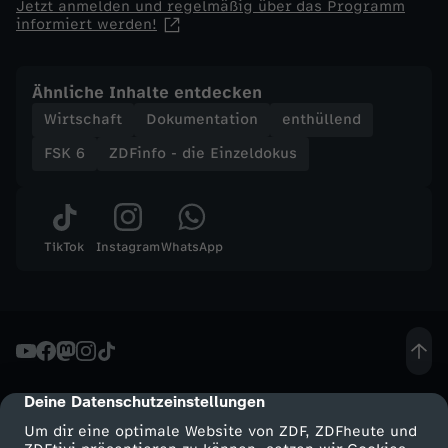
Jetzt anmelden und regelmäßig über das Programm
informiert werden!
d
o
Ähnliche Inhalte entdecken
Wirtschaft
Dokumentation
enthüllend
k
FSK 6
ZDFinfo - die Einzeldokus
u
s
TikTok
Instagram
WhatsApp
-
M
i
Deine Datenschutzeinstellungen
cmp-dialog-description
l
Um dir eine optimale Website von ZDF, ZDFheute und