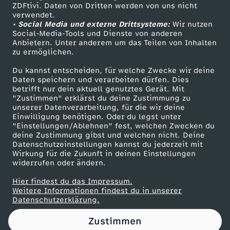
ZDFtivi. Daten von Dritten werden von uns nicht
Das ZDF
verwendet.
U
• Social Media und externe Drittsysteme:
Wir nutzen
ZDF Unternehmen
Social-Media-Tools und Dienste von anderen
m
Anbietern. Unter anderem um das Teilen von Inhalten
Karriere
zu ermöglichen.
Presseportal
w
Du kannst entscheiden, für welche Zwecke wir deine
ZDF goes Schule
Daten speichern und verarbeiten dürfen. Dies
betrifft nur dein aktuell genutztes Gerät. Mit
e
Werbefernsehen
"Zustimmen" erklärst du deine Zustimmung zu
unserer Datenverarbeitung, für die wir deine
Mainzelmännchen
l
Einwilligung benötigen. Oder du legst unter
"Einstellungen/Ablehnen" fest, welchen Zwecken du
deine Zustimmung gibst und welchen nicht. Deine
t
Datenschutzeinstellungen kannst du jederzeit mit
Wirkung für die Zukunft in deinen Einstellungen
widerrufen oder ändern.
k
Hier findest du das Impressum.
Partner
a
Weitere Informationen findest du in unserer
Datenschutzerklärung.
t
Zustimmen