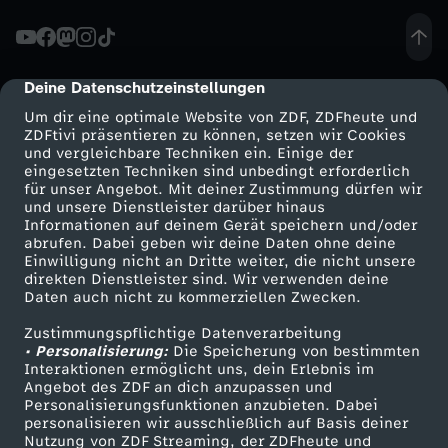
d
i
Deine Datenschutzeinstellungen
cmp-dialog-description
e
Um dir eine optimale Website von ZDF, ZDFheute und
ZDFtivi präsentieren zu können, setzen wir Cookies
g
und vergleichbare Techniken ein. Einige der
eingesetzten Techniken sind unbedingt erforderlich
für unser Angebot. Mit deiner Zustimmung dürfen wir
l
Mehr ZDF
Service
und unsere Dienstleister darüber hinaus
Informationen auf deinem Gerät speichern und/oder
ZDF-Apps
ZDFmitreden
o
abrufen. Dabei geben wir deine Daten ohne deine
Einwilligung nicht an Dritte weiter, die nicht unsere
Smart TV
Kontakt zum ZDF
direkten Dienstleister sind. Wir verwenden deine
b
Daten auch nicht zu kommerziellen Zwecken.
ZDFtext
Tickets
Zustimmungspflichtige Datenverarbeitung
Livestreams
Zuschauerservice
a
• Personalisierung:
Die Speicherung von bestimmten
Sendungen A-Z
Hilfe
Interaktionen ermöglicht uns, dein Erlebnis im
l
Angebot des ZDF an dich anzupassen und
TV-Programm
Personalisierungsfunktionen anzubieten. Dabei
personalisieren wir ausschließlich auf Basis deiner
e
Nutzung von ZDF Streaming, der ZDFheute und