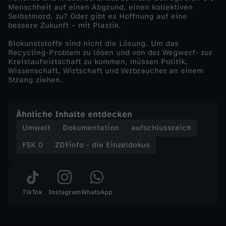
Menschheit auf einen Abgrund, einen kollektiven
s
Selbstmord, zu? Oder gibt es Hoffnung auf eine
bessere Zukunft – mit Plastik.
t
Biokunststoffe sind nicht die Lösung. Um das
Recycling-Problem zu lösen und von der Wegwerf- zur
i
Kreislaufwirtschaft zu kommen, müssen Politik,
Wissenschaft, Wirtschaft und Verbraucher an einem
Strang ziehen.
k
m
Ähnliche Inhalte entdecken
Umwelt
Dokumentation
aufschlussreich
ü
FSK 0
ZDFinfo - die Einzeldokus
l
l
TikTok
Instagram
WhatsApp
-