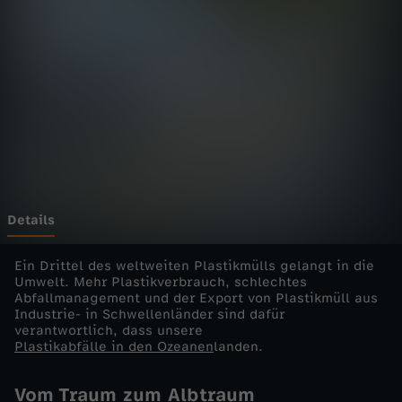
-
d
i
e
E
i
Details
n
Ein Drittel des weltweiten Plastikmülls gelangt in die
Umwelt. Mehr Plastikverbrauch, schlechtes
Abfallmanagement und der Export von Plastikmüll aus
z
Industrie- in Schwellenländer sind dafür
verantwortlich, dass unsere
e
Plastikabfälle in den Ozeanen
landen.
l
Vom Traum zum Albtraum