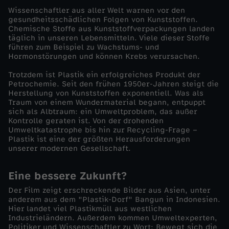
Wissenschaftler aus aller Welt warnen vor den
d
gesundheitsschädlichen Folgen von Kunststoffen.
Chemische Stoffe aus Kunststoffverpackungen landen
täglich in unseren Lebensmitteln. Viele dieser Stoffe
o
führen zum Beispiel zu Wachstums- und
Hormonstörungen und können Krebs verursachen.
k
Trotzdem ist Plastik ein erfolgreiches Produkt der
Petrochemie. Seit den frühen 1950er-Jahren steigt die
u
Herstellung von Kunststoffen exponentiell. Was als
Traum von einem Wundermaterial begann, entpuppt
sich als Albtraum: ein Umweltproblem, das außer
s
Kontrolle geraten ist. Von der drohenden
Umweltkatastrophe bis hin zur Recycling-Frage –
Plastik ist eine der größten Herausforderungen
-
unserer modernen Gesellschaft.
P
Eine bessere Zukunft?
l
Der Film zeigt erschreckende Bilder aus Asien, unter
anderem aus dem "Plastik-Dorf" Bangun in Indonesien.
Hier landet viel Plastikmüll aus westlichen
a
Industrieländern. Außerdem kommen Umweltexperten,
Politiker und Wissenschaftler zu Wort: Bewegt sich die