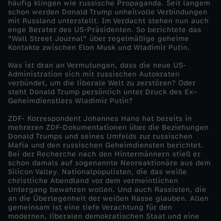
häufig klingen wie russische Propaganda. Seit langem
schon werden Donald Trump unheilvolle Verbindungen
f
mit Russland unterstellt. Im Verdacht stehen nun auch
enge Berater des US-Präsidenten. So berichtete das
"Wall Street Journal" über regelmäßige geheime
e
Kontakte zwischen Elon Musk und Wladimir Putin.
r
Was ist dran an Vermutungen, dass die neue US-
Administration sich mit russischen Autokraten
verbündet, um die liberale Welt zu zerstören? Oder
steht Donald Trump persönlich unter Druck des Ex–
Geheimdienstlers Wladimir Putin?
ZDF- Korrespondent Johannes Hano hat bereits in
mehreren ZDF-Dokumentationen über die Beziehungen
Donald Trumps und seines Umfelds zur russischen
Mafia und den russischen Geheimdiensten berichtet.
Bei der Recherche nach den Hintermännern stieß er
schon damals auf sogenannte Neoreaktionäre aus dem
Silicon Valley. Nationalpopulisten, die das weiße
christliche Abendland vor dem vermeintlichen
Untergang bewahren wollen. Und auch Rassisten, die
an die Überlegenheit der weißen Rasse glauben. Allen
gemeinsam ist eine tiefe Verachtung für den
modernen, liberalen demokratischen Staat und eine