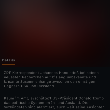
-
Wechseln zu: ZDFheute
P
u
t
i
n
Details
s
ZDF-Korrespondent Johannes Hano stieß bei seinen
neuesten Recherchen auf bislang unbekannte und
brisante Zusammenhänge zwischen den einstigen
H
Gegnern USA und Russland.
e
Kaum im Amt, erschüttert US–Präsident Donald Trump
das politische System im In- und Ausland. Die
l
Verbündeten sind alarmiert, auch weil seine Ansichten