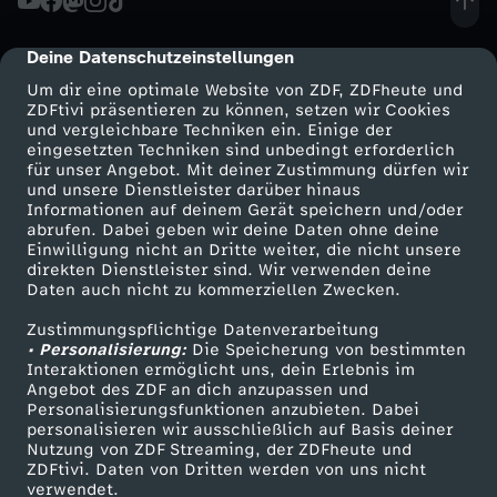
Deine Datenschutzeinstellungen
cmp-dialog-description
Um dir eine optimale Website von ZDF, ZDFheute und
ZDFtivi präsentieren zu können, setzen wir Cookies
und vergleichbare Techniken ein. Einige der
eingesetzten Techniken sind unbedingt erforderlich
für unser Angebot. Mit deiner Zustimmung dürfen wir
Mehr ZDF
Service
und unsere Dienstleister darüber hinaus
Informationen auf deinem Gerät speichern und/oder
ZDF-Apps
ZDFmitreden
abrufen. Dabei geben wir deine Daten ohne deine
Einwilligung nicht an Dritte weiter, die nicht unsere
Smart TV
Kontakt zum ZDF
direkten Dienstleister sind. Wir verwenden deine
Daten auch nicht zu kommerziellen Zwecken.
ZDFtext
Tickets
Zustimmungspflichtige Datenverarbeitung
Livestreams
Zuschauerservice
• Personalisierung:
Die Speicherung von bestimmten
Sendungen A-Z
Hilfe
Interaktionen ermöglicht uns, dein Erlebnis im
Angebot des ZDF an dich anzupassen und
TV-Programm
Personalisierungsfunktionen anzubieten. Dabei
personalisieren wir ausschließlich auf Basis deiner
Nutzung von ZDF Streaming, der ZDFheute und
ZDFtivi. Daten von Dritten werden von uns nicht
Das ZDF
verwendet.