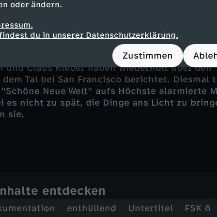
en oder ändern.
wie ihre Unternehmen. Unter einem machtvolle
iderstand dagegen nicht formiert. Mahner aus
pressum.
nd NGOs blicken hoffnungsvoll nach Europa – do
findest du in unserer Datenschutzerklärung.
bild finden.
Zustimmen
Able
n und Claus Kleber haben wiederholt über den
 dem Tal bei San Francisco berichtet. Diesmal t
 "Schöne Neue Welt" aufs Höchste alarmierte 
i es nicht zu spät, die Dinge ans Licht zu brin
n sie.
Inhalte entdecken
kumentation
enthüllend
Untertitel
FSK 6