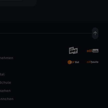
rnehmen
tal
Schule
nsehen
ännchen