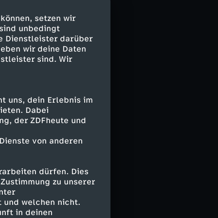
ch der Tech-
 Grundströme,
 können, setzen wir
 sind unbedingt
e Dienstleister darüber
h Männer –
geben wir deine Daten
sident JD Vance
stleister sind. Wir
ungen für ihre
rungen, der
haft, Wirtschaft
ews, Legenden
 uns, dein Erlebnis im
ieten. Dabei
r Ressourcen
ing, der ZDFheute und
nst, so ihr
 Dienste von anderen
ernehmer Elon
tliche
arbeiten dürfen. Dies
he Bedenken –
e Zustimmung zu unserer
nter
sind was für
 und welchen nicht.
gegen
nft in deinen
gsam. Sie wollen