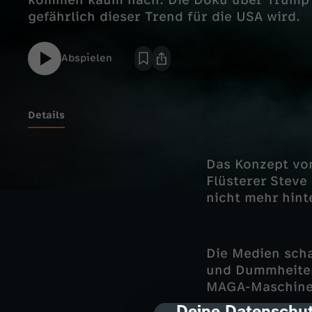
kommen kaum nach. Die Doku über Trump un
gefährlich dieser Trend für die USA wird.
Abspielen
Details
Das Konzept von
Flüsterer Steve
nicht mehr hint
Die Medien scha
und Dummheiten
MAGA-Maschiner
Deine Datenschut