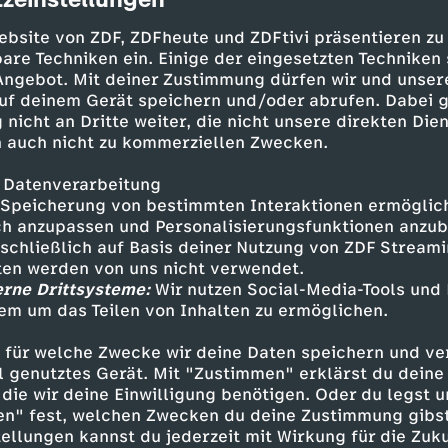
cription
on "Trump und das Silicon Valley – Staatsstrei
igt unter der stürmischen Oberfläche mächtige
ebsite von ZDF, ZDFheute und ZDFtivi präsentieren zu
are Techniken ein. Einige der eingesetzten Techniken
rrlich in eine neue Welt treiben.
 Angebot. Mit deiner Zustimmung dürfen wir und unser
gitalen Revolution – es sind fast ausschließlic
uf deinem Gerät speichern und/oder abrufen. Dabei 
ump-Administration mit ihren Leuten. Vizeprä
 nicht an Dritte weiter, die nicht unsere direkten Dien
Ihre Mission: dafür sorgen, dass alle Beschränk
 auch nicht zu kommerziellen Zwecken.
d Auftraggeber fallen. Projekte wie Kryptowäh
her Intelligenz in allen Bereichen von Wissensc
 Datenverarbeitung
ngehemmte, unterschiedslose Verbreitung von N
Speicherung von bestimmten Interaktionen ermöglicht
h anzupassen und Personalisierungsfunktionen anzub
en und rücksichtslose Ausbeutung natürliche
sschließlich auf Basis deiner Nutzung von ZDF Stream
zur Übermacht des 21. Jahrhunderts machen. So
tten werden von uns nicht verwendet.
China diese Position einnehmen.
erne Drittsysteme:
Wir nutzen Social-Media-Tools und
em um das Teilen von Inhalten zu ermöglichen.
 Hypergeschwindigkeit gehen, wie der Über-Unt
acht hat. Innehalten, Nachdenken, gesellschaf
 für welche Zwecke wir deine Daten speichern und ver
nd für sie bloß Hindernisse. Ethik und moralisc
ell genutztes Gerät. Mit "Zustimmen" erklärst du dein
die wir deine Einwilligung benötigen. Oder du legst u
nik, Optimierung des menschlichen Erbguts – 
en" fest, welchen Zwecken du deine Zustimmung gibst
westliche Welt soll ihre altmodische Abneigung 
ellungen kannst du jederzeit mit Wirkung für die Zuku
ührer überwinden. Demokratie ist ihnen zu lan