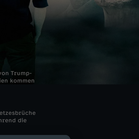
 von Trump-
edien kommen
setzesbrüche
hrend die