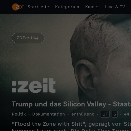
Startseite
Kategorien
Kinder
Live & TV
ZDFzeit
Trump und das Silicon Valley - Staat
Politik
Dokumentation
enthüllend
UT
6
44 
"Flood the Zone with Shit", geprägt von S