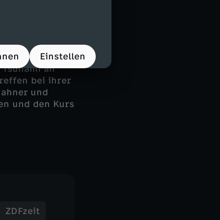
n Anführer.
 Medien,
rt soll ihr
hnen
Einstellen
 "Tsunami an
reffen bei ihrer
Mahner und
gen und den Kurs
ZDFzeit