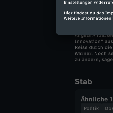
Einstellungen widerruf
die USA führen 
Noch hat sich W
Hier findest du das Im
Universitäten u
Weitere Informationen 
Amerika ein Vor
Angela Anderse
Innovation" aus
Reise durch die
Warner. Noch se
zu ändern, sage
Stab
Ähnliche 
Politik
Do