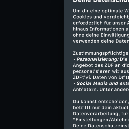
cmp-dialog-des
Die Dokumentati
Milliardäre" ze
Um dir eine optimale W
Cookies und vergleichb
die die USA beha
erforderlich für unser
Anführer der di
hinaus Informationen a
bemannen die Tr
ohne deine Einwilligung
an der Spitze. 
verwenden deine Daten
Unternehmen un
Einsatz künstlic
Zustimmungspflichtige
und Militär, u
• Personalisierung:
Die 
Angebot des ZDF an dic
und Behauptung
personalisieren wir au
sollen die USA 
ZDFtivi. Daten von Dri
Argument, wird 
• Social Media und ext
Anbietern. Unter ander
Alles muss mit
Musk sie vorgem
Du kannst entscheiden,
Leitplanken, si
betrifft nur dein aktu
Datenverarbeitung, für 
etwa gegen Euge
"Einstellungen/Ablehn
Feiglinge. Die 
Deine Datenschutzeinst
autokratische F