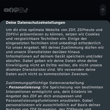
u
s
Deine Datenschutzeinstellungen
cmp-dialog-description
Um dir eine optimale Website von ZDF, ZDFheute und
6
ZDFtivi präsentieren zu können, setzen wir Cookies
und vergleichbare Techniken ein. Einige der
eingesetzten Techniken sind unbedingt erforderlich
0
für unser Angebot. Mit deiner Zustimmung dürfen wir
Mehr ZDF
Service
und unsere Dienstleister darüber hinaus
J
Informationen auf deinem Gerät speichern und/oder
ZDF-Apps
ZDFmitreden
abrufen. Dabei geben wir deine Daten ohne deine
Einwilligung nicht an Dritte weiter, die nicht unsere
a
Smart TV
Kontakt zum ZDF
direkten Dienstleister sind. Wir verwenden deine
Daten auch nicht zu kommerziellen Zwecken.
ZDFtext
Tickets
h
Zustimmungspflichtige Datenverarbeitung
Livestreams
Zuschauerservice
• Personalisierung:
Die Speicherung von bestimmten
r
Sendungen A-Z
Hilfe
Interaktionen ermöglicht uns, dein Erlebnis im
Angebot des ZDF an dich anzupassen und
TV-Programm
Personalisierungsfunktionen anzubieten. Dabei
e
personalisieren wir ausschließlich auf Basis deiner
Nutzung von ZDF Streaming, der ZDFheute und