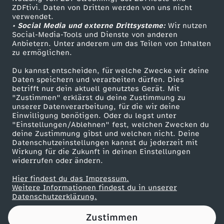
ZDFtivi. Daten von Dritten werden von uns nicht
n
Das ZDF
verwendet.
• Social Media und externe Drittsysteme:
Wir nutzen
ZDF Unternehmen
-
Social-Media-Tools und Dienste von anderen
Anbietern. Unter anderem um das Teilen von Inhalten
Karriere
zu ermöglichen.
D
Presseportal
Du kannst entscheiden, für welche Zwecke wir deine
ZDF goes Schule
Daten speichern und verarbeiten dürfen. Dies
a
betrifft nur dein aktuell genutztes Gerät. Mit
Werbefernsehen
"Zustimmen" erklärst du deine Zustimmung zu
s
unserer Datenverarbeitung, für die wir deine
Mainzelmännchen
Einwilligung benötigen. Oder du legst unter
"Einstellungen/Ablehnen" fest, welchen Zwecken du
J
deine Zustimmung gibst und welchen nicht. Deine
Datenschutzeinstellungen kannst du jederzeit mit
Wirkung für die Zukunft in deinen Einstellungen
a
widerrufen oder ändern.
h
Hier findest du das Impressum.
Partner
Weitere Informationen findest du in unserer
Datenschutzerklärung.
r
Zustimmen