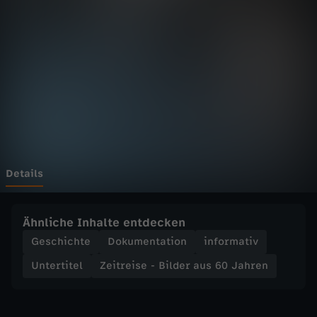
s
e
-
B
i
l
Details
d
Ähnliche Inhalte entdecken
e
Geschichte
Dokumentation
informativ
Untertitel
Zeitreise - Bilder aus 60 Jahren
r
a