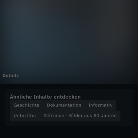
s
Wechseln zu: ZDFheute
e
-
B
i
l
Details
d
Ähnliche Inhalte entdecken
e
Geschichte
Dokumentation
informativ
Untertitel
Zeitreise - Bilder aus 60 Jahren
r
a