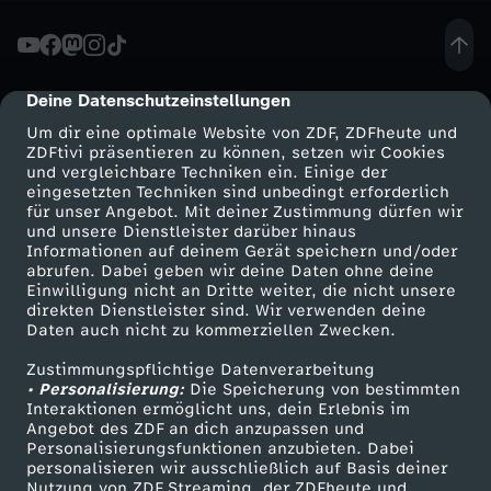
u
s
Deine Datenschutzeinstellungen
cmp-dialog-description
Um dir eine optimale Website von ZDF, ZDFheute und
6
ZDFtivi präsentieren zu können, setzen wir Cookies
und vergleichbare Techniken ein. Einige der
eingesetzten Techniken sind unbedingt erforderlich
0
für unser Angebot. Mit deiner Zustimmung dürfen wir
Mehr ZDF
Service
und unsere Dienstleister darüber hinaus
J
Informationen auf deinem Gerät speichern und/oder
ZDF-Apps
ZDFmitreden
abrufen. Dabei geben wir deine Daten ohne deine
Einwilligung nicht an Dritte weiter, die nicht unsere
a
Smart TV
Kontakt zum ZDF
direkten Dienstleister sind. Wir verwenden deine
Daten auch nicht zu kommerziellen Zwecken.
ZDFtext
Tickets
h
Zustimmungspflichtige Datenverarbeitung
Livestreams
Zuschauerservice
• Personalisierung:
Die Speicherung von bestimmten
r
Sendungen A-Z
Hilfe
Interaktionen ermöglicht uns, dein Erlebnis im
Angebot des ZDF an dich anzupassen und
TV-Programm
Personalisierungsfunktionen anzubieten. Dabei
e
personalisieren wir ausschließlich auf Basis deiner
Nutzung von ZDF Streaming, der ZDFheute und