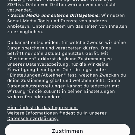
ZDFtivi. Daten von Dritten werden von uns nicht
n
Das ZDF
verwendet.
• Social Media und externe Drittsysteme:
Wir nutzen
ZDF Unternehmen
-
Social-Media-Tools und Dienste von anderen
Anbietern. Unter anderem um das Teilen von Inhalten
Karriere
zu ermöglichen.
D
Presseportal
Du kannst entscheiden, für welche Zwecke wir deine
ZDF goes Schule
Daten speichern und verarbeiten dürfen. Dies
a
betrifft nur dein aktuell genutztes Gerät. Mit
Werbefernsehen
"Zustimmen" erklärst du deine Zustimmung zu
s
unserer Datenverarbeitung, für die wir deine
Mainzelmännchen
Einwilligung benötigen. Oder du legst unter
"Einstellungen/Ablehnen" fest, welchen Zwecken du
J
deine Zustimmung gibst und welchen nicht. Deine
Datenschutzeinstellungen kannst du jederzeit mit
Wirkung für die Zukunft in deinen Einstellungen
a
widerrufen oder ändern.
h
Hier findest du das Impressum.
Partner
Weitere Informationen findest du in unserer
Datenschutzerklärung.
r
Zustimmen