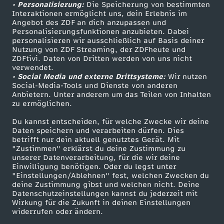
n
• Personalisierung:
Die Speicherung von bestimmten
Sendungen A-Z
Hilfe
Interaktionen ermöglicht uns, dein Erlebnis im
Angebot des ZDF an dich anzupassen und
z
TV-Programm
Personalisierungsfunktionen anzubieten. Dabei
personalisieren wir ausschließlich auf Basis deiner
e
Nutzung von ZDF Streaming, der ZDFheute und
ZDFtivi. Daten von Dritten werden von uns nicht
Das ZDF
verwendet.
• Social Media und externe Drittsysteme:
Wir nutzen
ZDF Unternehmen
Social-Media-Tools und Dienste von anderen
Anbietern. Unter anderem um das Teilen von Inhalten
Karriere
zu ermöglichen.
Presseportal
Du kannst entscheiden, für welche Zwecke wir deine
ZDF goes Schule
Daten speichern und verarbeiten dürfen. Dies
betrifft nur dein aktuell genutztes Gerät. Mit
Werbefernsehen
"Zustimmen" erklärst du deine Zustimmung zu
unserer Datenverarbeitung, für die wir deine
Mainzelmännchen
Einwilligung benötigen. Oder du legst unter
"Einstellungen/Ablehnen" fest, welchen Zwecken du
deine Zustimmung gibst und welchen nicht. Deine
Datenschutzeinstellungen kannst du jederzeit mit
Wirkung für die Zukunft in deinen Einstellungen
widerrufen oder ändern.