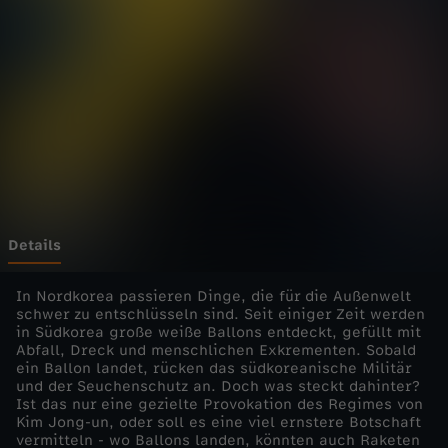
o
Wechseln zu: ZDFheute
l
i
t
i
X
Details
-
In Nordkorea passieren Dinge, die für die Außenwelt
schwer zu entschlüsseln sind. Seit einiger Zeit werden
in Südkorea große weiße Ballons entdeckt, gefüllt mit
N
Abfall, Dreck und menschlichen Exkrementen. Sobald
ein Ballon landet, rücken das südkoreanische Militär
o
und der Seuchenschutz an. Doch was steckt dahinter?
Ist das nur eine gezielte Provokation des Regimes von
Kim Jong-un, oder soll es eine viel ernstere Botschaft
r
vermitteln - wo Ballons landen, könnten auch Raketen