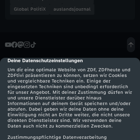
o
Global PolitiX
auslandsjournal
t
e
s
Deine Datenschutzeinstellungen
cmp-dialog-description
k
Um dir eine optimale Website von ZDF, ZDFheute und
ZDFtivi präsentieren zu können, setzen wir Cookies
e
und vergleichbare Techniken ein. Einige der
eingesetzten Techniken sind unbedingt erforderlich
für unser Angebot. Mit deiner Zustimmung dürfen wir
G
Mehr ZDF
Service
und unsere Dienstleister darüber hinaus
Informationen auf deinem Gerät speichern und/oder
ZDF-Apps
ZDFmitreden
abrufen. Dabei geben wir deine Daten ohne deine
r
Einwilligung nicht an Dritte weiter, die nicht unsere
Smart TV
Kontakt zum ZDF
direkten Dienstleister sind. Wir verwenden deine
e
Daten auch nicht zu kommerziellen Zwecken.
ZDFtext
Tickets
Zustimmungspflichtige Datenverarbeitung
Livestreams
Zuschauerservice