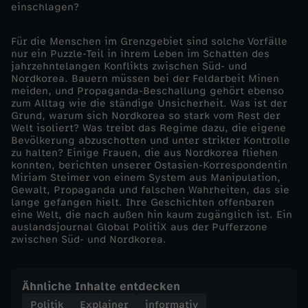
einschlagen?
d
Für die Menschen im Grenzgebiet sind solche Vorfälle
nur ein Puzzle-Teil in ihrem Leben im Schatten des
k
jahrzehntelangen Konflikts zwischen Süd- und
Nordkorea. Bauern müssen bei der Feldarbeit Minen
o
meiden, und Propaganda-Beschallung gehört ebenso
zum Alltag wie die ständige Unsicherheit. Was ist der
Grund, warum sich Nordkorea so stark vom Rest der
r
Welt isoliert? Was treibt das Regime dazu, die eigene
Bevölkerung abzuschotten und unter strikter Kontrolle
zu halten? Einige Frauen, die aus Nordkorea fliehen
e
konnten, berichten unserer Ostasien-Korrespondentin
Miriam Steimer von einem System aus Manipulation,
a
Gewalt, Propaganda und falschen Wahrheiten, das sie
lange gefangen hielt. Ihre Geschichten offenbaren
eine Welt, die nach außen hin kaum zugänglich ist. Ein
s
auslandsjournal Global PolitiX aus der Pufferzone
zwischen Süd- und Nordkorea.
g
Ähnliche Inhalte entdecken
r
Politik
Explainer
informativ