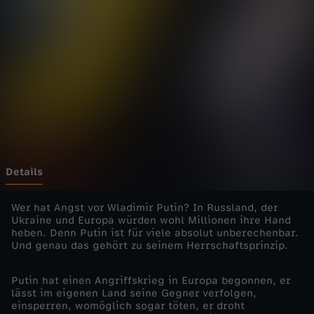
o
Wechseln zu: ZDFheute
l
i
t
i
X
Details
-
Wer hat Angst vor Wladimir Putin? In Russland, der
Ukraine und Europa würden wohl Millionen ihre Hand
heben. Denn Putin ist für viele absolut unberechenbar.
P
Und genau das gehört zu seinem Herrschaftsprinzip.
r
Putin hat einen Angriffskrieg in Europa begonnen, er
lässt im eigenen Land seine Gegner verfolgen,
i
einsperren, womöglich sogar töten, er droht