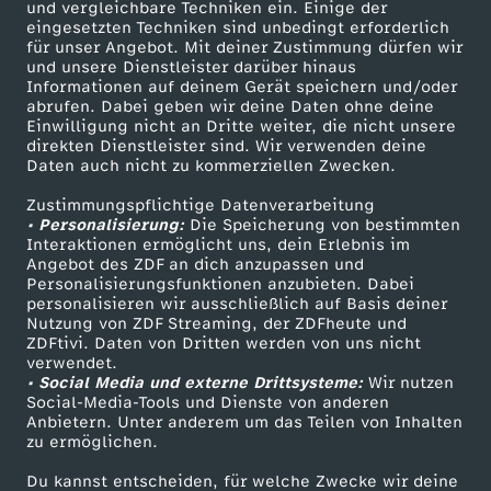
und vergleichbare Techniken ein. Einige der
eingesetzten Techniken sind unbedingt erforderlich
für unser Angebot. Mit deiner Zustimmung dürfen wir
Mehr ZDF
Service
und unsere Dienstleister darüber hinaus
Informationen auf deinem Gerät speichern und/oder
ZDF-Apps
ZDFmitreden
abrufen. Dabei geben wir deine Daten ohne deine
Einwilligung nicht an Dritte weiter, die nicht unsere
Smart TV
Kontakt zum ZDF
direkten Dienstleister sind. Wir verwenden deine
Daten auch nicht zu kommerziellen Zwecken.
ZDFtext
Tickets
Zustimmungspflichtige Datenverarbeitung
Livestreams
Zuschauerservice
• Personalisierung:
Die Speicherung von bestimmten
Sendungen A-Z
Hilfe
Interaktionen ermöglicht uns, dein Erlebnis im
Angebot des ZDF an dich anzupassen und
TV-Programm
Personalisierungsfunktionen anzubieten. Dabei
personalisieren wir ausschließlich auf Basis deiner
Nutzung von ZDF Streaming, der ZDFheute und
ZDFtivi. Daten von Dritten werden von uns nicht
Das ZDF
verwendet.
• Social Media und externe Drittsysteme:
Wir nutzen
ZDF Unternehmen
Social-Media-Tools und Dienste von anderen
Anbietern. Unter anderem um das Teilen von Inhalten
Karriere
zu ermöglichen.
Presseportal
Du kannst entscheiden, für welche Zwecke wir deine