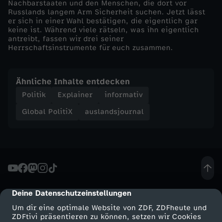
Nachbarstaaten und den Menschen, die dort vor
Russlands langem Arm Sicherheit suchen. Jetzt lässt
n
er sich in einer Wahl bestätigen, die eigentlich gar
keine ist. Während viele rätseln, was ihn eigentlich
antreibt, fassen wir drei seiner
z
Herrschaftsinstrumente für euch zusammen.
i
Ähnliche Inhalte entdecken
p
Politik
Explainer
informativ
Global PolitiX
auslandsjournal
P
u
t
i
Deine Datenschutzeinstellungen
cmp-dialog-description
n
Um dir eine optimale Website von ZDF, ZDFheute und
ZDFtivi präsentieren zu können, setzen wir Cookies