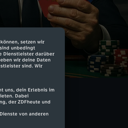
 können, setzen wir
 sind unbedingt
e Dienstleister darüber
geben wir deine Daten
stleister sind. Wir
 westlicher
tabil. Doch
, sinkende
 vor neue
 uns, dein Erlebnis im
ieten. Dabei
ing, der ZDFheute und
 Dienste von anderen
n und Sein. Er
nd wer die