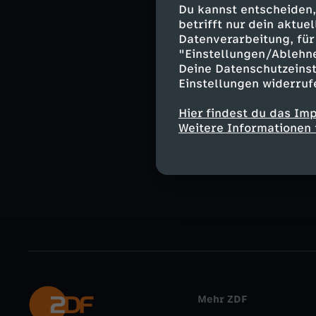
Zeche zahlt. Si
Du kannst entscheiden,
Kartoffeln ein 
betrifft nur dein aktu
womöglich vor 
Datenverarbeitung, für 
"Einstellungen/Ablehn
Deine Datenschutzeinst
Einstellungen widerruf
Ähnliche 
Hier findest du das Im
Weitere Informationen 
Politik
Exp
Mehr ZDF