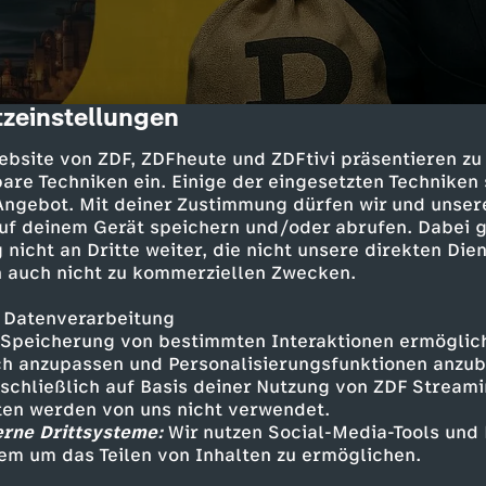
zeinstellungen
cription
ebsite von ZDF, ZDFheute und ZDFtivi präsentieren zu
are Techniken ein. Einige der eingesetzten Techniken
 Angebot. Mit deiner Zustimmung dürfen wir und unser
uf deinem Gerät speichern und/oder abrufen. Dabei 
 nicht an Dritte weiter, die nicht unsere direkten Dien
während auf dem Land die Preise steigen. Trotz
 auch nicht zu kommerziellen Zwecken.
int Russlands Wirtschaft auf den ersten Blick s
de zeigen sich erste Risse: Steigende Inflation
 Datenverarbeitung
n drohender Arbeitskräftemangel stellen Putin
Speicherung von bestimmten Interaktionen ermöglicht
gen.
h anzupassen und Personalisierungsfunktionen anzub
sschließlich auf Basis deiner Nutzung von ZDF Stream
tten werden von uns nicht verwendet.
erne Drittsysteme:
Wir nutzen Social-Media-Tools und
nt Felix Klauser zeigt ein Land zwischen Schei
em um das Teilen von Inhalten zu ermöglichen.
sich die Sanktionen auswirken, wer profitiert u