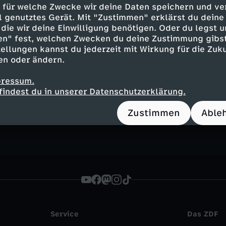
nd die steigenden Preise für Grundnahrungsmitt
 für welche Zwecke wir deine Daten speichern und ver
ernstzunehmendes Warnsignal? Steht Russlands 
ell genutztes Gerät. Mit "Zustimmen" erklärst du dein
dem Kollaps?
die wir deine Einwilligung benötigen. Oder du legst u
en" fest, welchen Zwecken du deine Zustimmung gibst
ellungen kannst du jederzeit mit Wirkung für die Zuku
en oder ändern.
Inhalte entdecken
pressum.
findest du in unserer Datenschutzerklärung.
lainer
hintergründig
Global PolitiX
ausla
Zustimmen
Able
Service
Das ZDF