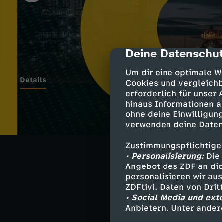
Deine Datenschut
cmp-dialog-des
Um dir eine optimale W
Details
Cookies und vergleichb
erforderlich für unser
hinaus Informationen a
ohne deine Einwilligung
Moskau feiert, 
verwenden deine Daten
Sanktionen sche
hinter der Fassa
Zustimmungspflichtige
Reserven und ei
• Personalisierung:
Die 
Herausforderun
Angebot des ZDF an dic
personalisieren wir au
ZDFtivi. Daten von Dri
• Social Media und ext
ZDF-Korresponde
Anbietern. Unter ander
analysiert, wie 