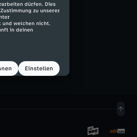
el wie
arbeiten dürfen. Dies
Wirtschaft
e Zustimmung zu unserer
nter
 und welchen nicht.
nft in deinen
ndsjournal
hnen
Einstellen