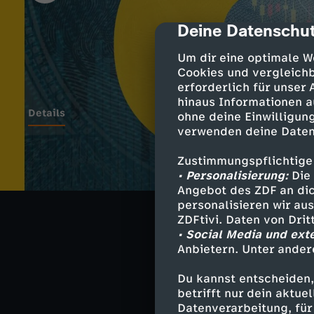
Deine Datenschut
cmp-dialog-des
Um dir eine optimale W
Cookies und vergleichb
erforderlich für unser
hinaus Informationen a
Details
ohne deine Einwilligung
verwenden deine Daten
Zustimmungspflichtige
Donald Trumps Z
• Personalisierung:
Die 
dem Versprechen
Angebot des ZDF an dic
angezettelt, de
personalisieren wir au
Folge von ausla
ZDFtivi. Daten von Dri
Florian Neuhan
• Social Media und ext
bislang wirklich
Anbietern. Unter ander
steckt und wer 
Du kannst entscheiden,
betrifft nur dein aktu
Datenverarbeitung, für 