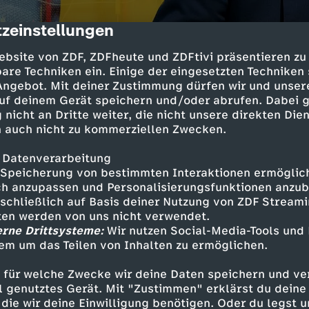
zeinstellungen
cription
ebsite von ZDF, ZDFheute und ZDFtivi präsentieren zu
are Techniken ein. Einige der eingesetzten Techniken
 Angebot. Mit deiner Zustimmung dürfen wir und unser
uf deinem Gerät speichern und/oder abrufen. Dabei 
 nicht an Dritte weiter, die nicht unsere direkten Dien
 auch nicht zu kommerziellen Zwecken.
 Datenverarbeitung
ollpolitik sorgt für Verunsicherung in der Welt
Speicherung von bestimmten Interaktionen ermöglicht
, die US-Industrie zu stärken, hat er einen Ha
h anzupassen und Personalisierungsfunktionen anzub
r nun die eigene Wirtschaft zu gefährden droht.
sschließlich auf Basis deiner Nutzung von ZDF Stream
ndsjournal GlobalPolitiX geht ZDF-Wirtschafts
tten werden von uns nicht verwendet.
n den Fragen auf den Grund, was US-Präsident
erne Drittsysteme:
Wir nutzen Social-Media-Tools und
 erreicht hat, ob hinter seinem Zoll-Zickzack e
em um das Teilen von Inhalten zu ermöglichen.
davon profitieren könnte.
 für welche Zwecke wir deine Daten speichern und ver
ell genutztes Gerät. Mit "Zustimmen" erklärst du dein
die wir deine Einwilligung benötigen. Oder du legst u