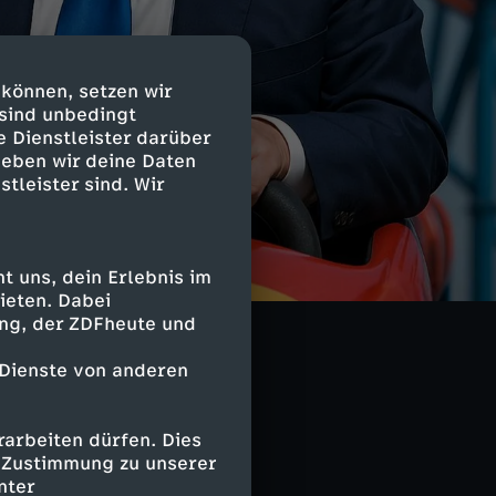
 können, setzen wir
 sind unbedingt
e Dienstleister darüber
geben wir deine Daten
stleister sind. Wir
wirtschaft. Mit
 uns, dein Erlebnis im
ndelskrieg
ieten. Dabei
 In dieser neuen
ing, der ZDFheute und
korrespondent
 Donald Trump
 Dienste von anderen
in größerer Plan
arbeiten dürfen. Dies
e Zustimmung zu unserer
nter