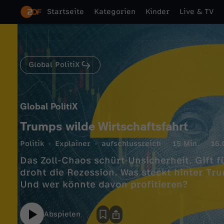
Startseite
Kategorien
Kinder
Live & TV
Global PolitiX
Global PolitiX
Trumps wilde Wirtschaftsfahrt
Politik
Explainer
aufschlussreich
15 Min.
16.
Das Zoll-Chaos schürt Unsicherheit. Gift f
droht die Rezession. Was steckt hinter Tru
Und wer könnte davon profitieren?
Abspielen