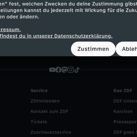
en" fest, welchen Zwecken du deine Zustimmung gibst
Inhalte entdecken
ellungen kannst du jederzeit mit Wirkung für die Zuku
en oder ändern.
lainer
aufschlussreich
Global PolitiX
aus
pressum.
findest du in unserer Datenschutzerklärung.
Zustimmen
Able
Service
Das ZDF
ZDFmitreden
ZDF Unte
Kontakt zum ZDF
Karriere
Tickets
Pressepor
Zuschauerservice
ZDF goes 