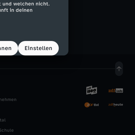
 und welchen nicht.
nft in deinen
landsjournal
hnen
Einstellen
rnehmen
tal
Schule