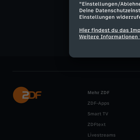
"Einstellungen/Ablehn
Ähnliche 
Deine Datenschutzeinst
Einstellungen widerruf
Politik
Exp
Hier findest du das Im
Weitere Informationen 
Mehr ZDF
ZDF-Apps
Smart TV
ZDFtext
Livestreams