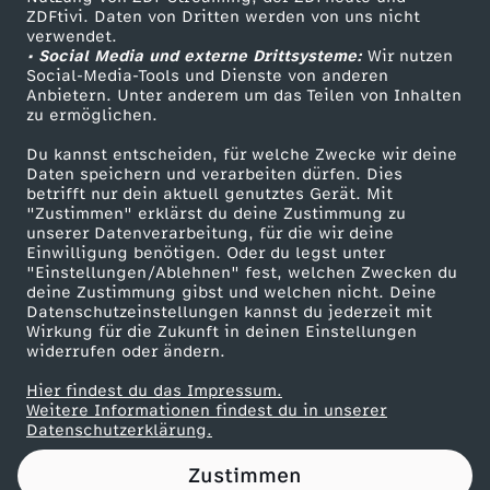
ZDFtivi. Daten von Dritten werden von uns nicht
s
Das ZDF
verwendet.
• Social Media und externe Drittsysteme:
Wir nutzen
ZDF Unternehmen
t
Social-Media-Tools und Dienste von anderen
Anbietern. Unter anderem um das Teilen von Inhalten
Karriere
zu ermöglichen.
d
Presseportal
Du kannst entscheiden, für welche Zwecke wir deine
ZDF goes Schule
Daten speichern und verarbeiten dürfen. Dies
u
betrifft nur dein aktuell genutztes Gerät. Mit
Werbefernsehen
"Zustimmen" erklärst du deine Zustimmung zu
2
unserer Datenverarbeitung, für die wir deine
Mainzelmännchen
Einwilligung benötigen. Oder du legst unter
"Einstellungen/Ablehnen" fest, welchen Zwecken du
0
deine Zustimmung gibst und welchen nicht. Deine
Datenschutzeinstellungen kannst du jederzeit mit
Wirkung für die Zukunft in deinen Einstellungen
2
widerrufen oder ändern.
3
Hier findest du das Impressum.
Partner
Weitere Informationen findest du in unserer
Datenschutzerklärung.
e
Zustimmen