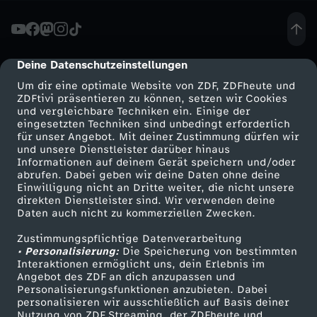
D
A
Deine Datenschutzeinstellungen
cmp-dialog-description
Um dir eine optimale Website von ZDF, ZDFheute und
R
ZDFtivi präsentieren zu können, setzen wir Cookies
und vergleichbare Techniken ein. Einige der
eingesetzten Techniken sind unbedingt erforderlich
U
für unser Angebot. Mit deiner Zustimmung dürfen wir
Mehr ZDF
Service
und unsere Dienstleister darüber hinaus
M
Informationen auf deinem Gerät speichern und/oder
ZDF-Apps
ZDFmitreden
abrufen. Dabei geben wir deine Daten ohne deine
Einwilligung nicht an Dritte weiter, die nicht unsere
f
Smart TV
Kontakt zum ZDF
direkten Dienstleister sind. Wir verwenden deine
Daten auch nicht zu kommerziellen Zwecken.
ZDFtext
Tickets
ä
Zustimmungspflichtige Datenverarbeitung
Livestreams
Zuschauerservice
• Personalisierung:
Die Speicherung von bestimmten
l
Sendungen A-Z
Hilfe
Interaktionen ermöglicht uns, dein Erlebnis im
Angebot des ZDF an dich anzupassen und
TV-Programm
Personalisierungsfunktionen anzubieten. Dabei
l
personalisieren wir ausschließlich auf Basis deiner
Nutzung von ZDF Streaming, der ZDFheute und