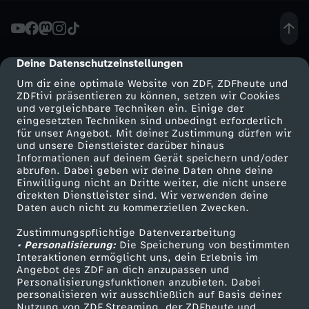
d
k
Deine Datenschutzeinstellungen
cmp-dialog-description
Um dir eine optimale Website von ZDF, ZDFheute und
e
ZDFtivi präsentieren zu können, setzen wir Cookies
und vergleichbare Techniken ein. Einige der
eingesetzten Techniken sind unbedingt erforderlich
i
für unser Angebot. Mit deiner Zustimmung dürfen wir
Mehr ZDF
Service
und unsere Dienstleister darüber hinaus
n
Informationen auf deinem Gerät speichern und/oder
ZDF-Apps
ZDFmitreden
abrufen. Dabei geben wir deine Daten ohne deine
Einwilligung nicht an Dritte weiter, die nicht unsere
E
Smart TV
Kontakt zum ZDF
direkten Dienstleister sind. Wir verwenden deine
Daten auch nicht zu kommerziellen Zwecken.
ZDFtext
Tickets
A
Zustimmungspflichtige Datenverarbeitung
Livestreams
Zuschauerservice
• Personalisierung:
Die Speicherung von bestimmten
S
Sendungen A-Z
Hilfe
Interaktionen ermöglicht uns, dein Erlebnis im
Angebot des ZDF an dich anzupassen und
TV-Programm
Personalisierungsfunktionen anzubieten. Dabei
Y
personalisieren wir ausschließlich auf Basis deiner
Nutzung von ZDF Streaming, der ZDFheute und