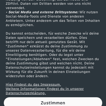
ZDFtivi. Daten von Dritten werden von uns nicht
M
Das ZDF
verwendet.
• Social Media und externe Drittsysteme:
Wir nutzen
ZDF Unternehmen
O
Social-Media-Tools und Dienste von anderen
Anbietern. Unter anderem um das Teilen von Inhalten
Karriere
zu ermöglichen.
N
Presseportal
Du kannst entscheiden, für welche Zwecke wir deine
ZDF goes Schule
Daten speichern und verarbeiten dürfen. Dies
E
betrifft nur dein aktuell genutztes Gerät. Mit
Werbefernsehen
"Zustimmen" erklärst du deine Zustimmung zu
Y
unserer Datenverarbeitung, für die wir deine
Mainzelmännchen
Einwilligung benötigen. Oder du legst unter
"Einstellungen/Ablehnen" fest, welchen Zwecken du
(
deine Zustimmung gibst und welchen nicht. Deine
Datenschutzeinstellungen kannst du jederzeit mit
Wirkung für die Zukunft in deinen Einstellungen
a
widerrufen oder ändern.
u
Hier findest du das Impressum.
Partner
Weitere Informationen findest du in unserer
Datenschutzerklärung.
ß
Zustimmen