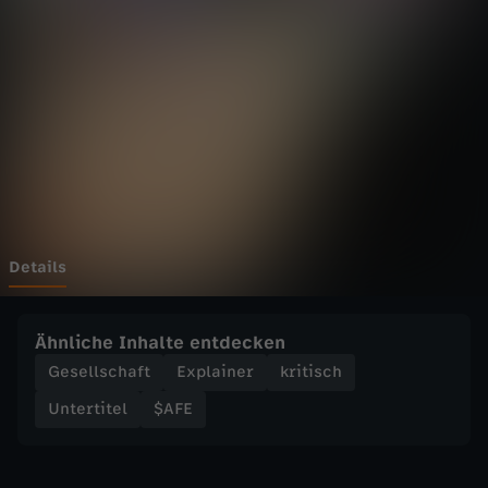
ß
b
i
l
d
e
Details
r
Ähnliche Inhalte entdecken
s
Gesellschaft
Explainer
kritisch
Untertitel
$AFE
i
n