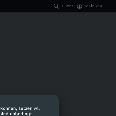
Suche
Mein ZDF
 können, setzen wir
 sind unbedingt