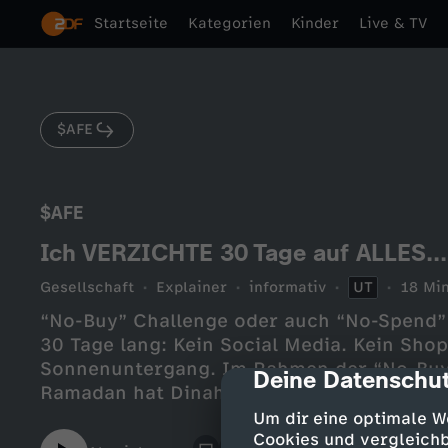
Startseite
Kategorien
Kinder
Live & TV
$AFE
$AFE
Ich VERZICHTE 30 Tage auf ALLES...
Gesellschaft
Explainer
informativ
UT
18 Min
“No-Buy” Challenge oder auch “No-Spend”
30 Tage lang: Kein Social Media. Kein Shop
Sonnenuntergang. Im Rahmen der “No-Buy
Deine Datenschut
cmp-dialog-des
Ramadan hat Dinah auf die Dinge verzichtet,
für sie sind. Wie ist das, wenn man so plö
Um dir eine optimale W
verzichten muss? Und ist das überhaupt g
Cookies und vergleichb