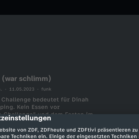
 (war schlimm)
.
11.05.2023
funk
 Challenge bedeutet für Dinah
ping. Kein Essen vor
-Challenge” und dem Fasten im
zeinstellungen
cription
 die eigentlich völlig alltäglich
tzlich und radikal auf Konsum
ebsite von ZDF, ZDFheute und ZDFtivi präsentieren zu
esund? Das testet Dinah für euch
are Techniken ein. Einige der eingesetzten Techniken