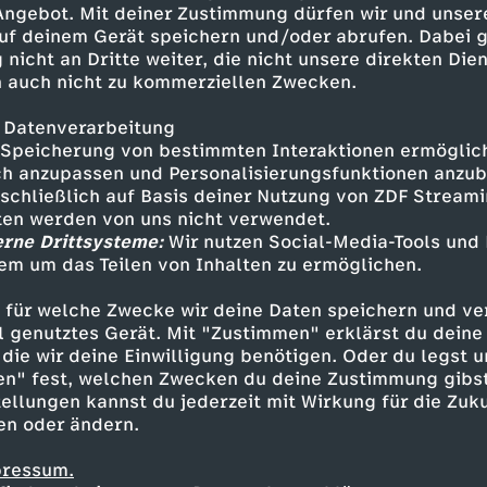
 Angebot. Mit deiner Zustimmung dürfen wir und unser
einer Expertin über die
uf deinem Gerät speichern und/oder abrufen. Dabei 
 “No-Buy” eher blöd und hat
 nicht an Dritte weiter, die nicht unsere direkten Dien
ich im Verzicht üben kann...
 auch nicht zu kommerziellen Zwecken.
ge 01:50 Tag 1 bis 17 05:50
9:30 Shoppen mit Dinahs
 Datenverarbeitung
3:08 Tag 30 und Dinahs Fazit
Speicherung von bestimmten Interaktionen ermöglicht
at. Drake - No Shopping French
h anzupassen und Personalisierungsfunktionen anzub
sschließlich auf Basis deiner Nutzung von ZDF Stream
na - Adderall (Corvette
tten werden von uns nicht verwendet.
 & Rescue Pharrell Williams -
erne Drittsysteme:
Wir nutzen Social-Media-Tools und
uy-Challenge:
em um das Teilen von Inhalten zu ermöglichen.
Inhalte entdecken
tgeber (YouTube):
us: Extrem
 für welche Zwecke wir deine Daten speichern und ver
t
Explainer
informativ
Untertitel
$AFE
nte? - PULS Reportage (YouTube):
ell genutztes Gerät. Mit "Zustimmen" erklärst du dein
=401s Wie lebt ein
die wir deine Einwilligung benötigen. Oder du legst u
en" fest, welchen Zwecken du deine Zustimmung gibst
ellungen kannst du jederzeit mit Wirkung für die Zuku
frugalisten-etf-depot-
en oder ändern.
pressum.