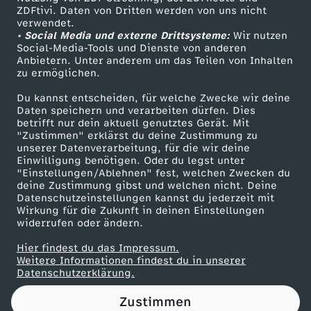
ZDFtivi. Daten von Dritten werden von uns nicht
H
Das ZDF
verwendet.
• Social Media und externe Drittsysteme:
Wir nutzen
ZDF Unternehmen
e
Social-Media-Tools und Dienste von anderen
Anbietern. Unter anderem um das Teilen von Inhalten
Karriere
zu ermöglichen.
r
Presseportal
Du kannst entscheiden, für welche Zwecke wir deine
ZDF goes Schule
Daten speichern und verarbeiten dürfen. Dies
s
betrifft nur dein aktuell genutztes Gerät. Mit
Werbefernsehen
"Zustimmen" erklärst du deine Zustimmung zu
t
unserer Datenverarbeitung, für die wir deine
Mainzelmännchen
Einwilligung benötigen. Oder du legst unter
"Einstellungen/Ablehnen" fest, welchen Zwecken du
e
deine Zustimmung gibst und welchen nicht. Deine
Datenschutzeinstellungen kannst du jederzeit mit
Wirkung für die Zukunft in deinen Einstellungen
l
widerrufen oder ändern.
l
Hier findest du das Impressum.
Partner
Weitere Informationen findest du in unserer
Datenschutzerklärung.
e
Zustimmen