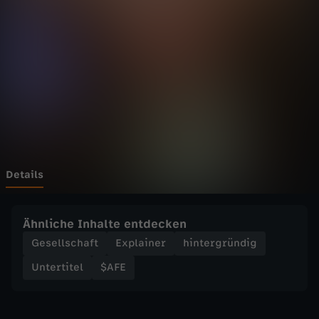
a
Wechseln zu: ZDFheute
s
s
!
S
o
Details
z
Ähnliche Inhalte entdecken
i
Gesellschaft
Explainer
hintergründig
Untertitel
$AFE
e
h