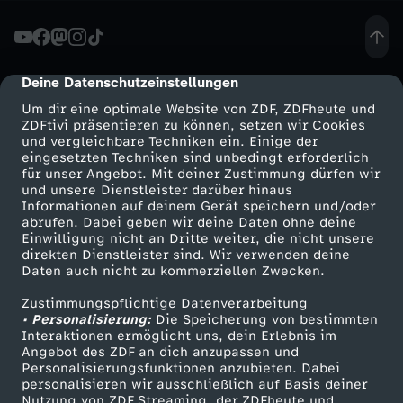
e
n
Deine Datenschutzeinstellungen
cmp-dialog-description
Um dir eine optimale Website von ZDF, ZDFheute und
e
ZDFtivi präsentieren zu können, setzen wir Cookies
und vergleichbare Techniken ein. Einige der
eingesetzten Techniken sind unbedingt erforderlich
u
für unser Angebot. Mit deiner Zustimmung dürfen wir
Mehr ZDF
Service
und unsere Dienstleister darüber hinaus
c
Informationen auf deinem Gerät speichern und/oder
ZDF-Apps
ZDFmitreden
abrufen. Dabei geben wir deine Daten ohne deine
Einwilligung nicht an Dritte weiter, die nicht unsere
h
Smart TV
Kontakt zum ZDF
direkten Dienstleister sind. Wir verwenden deine
Daten auch nicht zu kommerziellen Zwecken.
ZDFtext
Tickets
d
Zustimmungspflichtige Datenverarbeitung
Livestreams
Zuschauerservice
• Personalisierung:
Die Speicherung von bestimmten
i
Sendungen A-Z
Hilfe
Interaktionen ermöglicht uns, dein Erlebnis im
Angebot des ZDF an dich anzupassen und
TV-Programm
Personalisierungsfunktionen anzubieten. Dabei
e
personalisieren wir ausschließlich auf Basis deiner
Nutzung von ZDF Streaming, der ZDFheute und