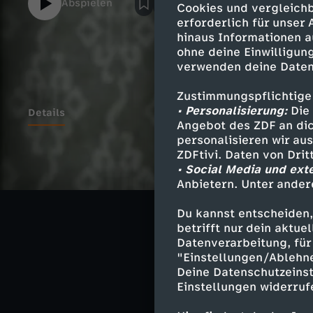
Abspielen
Cookies und vergleichb
dazu? Was bedeutete die Abrüstung der Ra
erforderlich für unser
nun ein neues Aufrüsten, ein neuer Kalter 
hinaus Informationen a
euch Mirko in diesem Video.
ohne deine Einwilligung
verwenden deine Daten
Zustimmungspflichtige
• Personalisierung:
Die 
Details
Angebot des ZDF an dic
personalisieren wir au
ZDFtivi. Daten von Dri
• Social Media und ext
Ähnliche 
Anbietern. Unter ander
Geschichte
Du kannst entscheiden,
betrifft nur dein aktu
MrWissen2g
Datenverarbeitung, für 
"Einstellungen/Ablehn
Deine Datenschutzeinst
Einstellungen widerruf