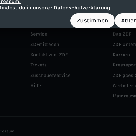
pressum.
findest du in unserer Datenschutzerklärung.
Zustimmen
Able
Service
Das ZDF
ZDFmitreden
ZDF Unte
Kontakt zum ZDF
Karriere
Tickets
Pressepor
Zuschauerservice
ZDF goes 
Hilfe
Werbefer
Mainzelm
pressum