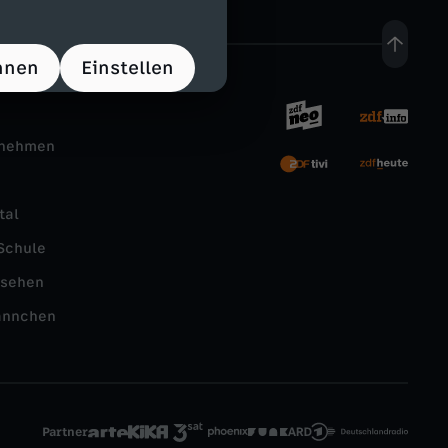
hnen
Einstellen
rnehmen
tal
Schule
nsehen
ännchen
Partner