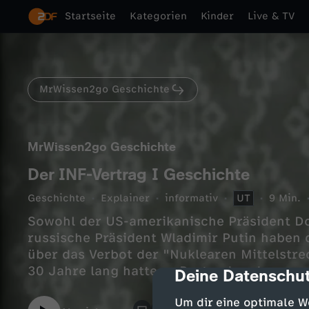
Startseite
Kategorien
Kinder
Live & TV
MrWissen2go Geschichte
MrWissen2go Geschichte
Der INF-Vertrag I Geschichte
Geschichte
Explainer
informativ
UT
9 Min.
Sowohl der US-amerikanische Präsident Do
russische Präsident Wladimir Putin haben 
über das Verbot der "Nuklearen Mittelstr
30 Jahre lang hatte er Bestand und war zen
Deine Datenschut
cmp-dialog-des
Abrüstung und Entspannung im Kalten Kri
Um dir eine optimale W
Jetzt ist das INF-Abkommen Geschichte - 