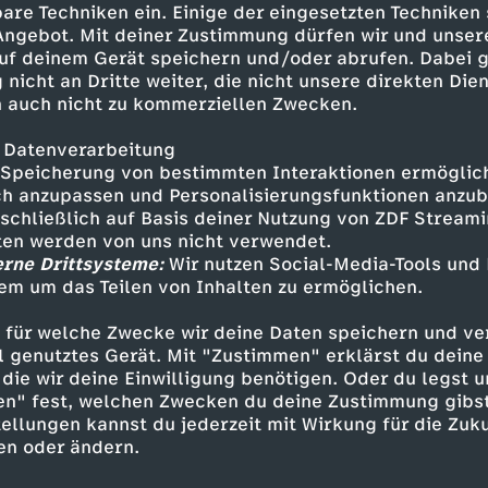
are Techniken ein. Einige der eingesetzten Techniken
keten für Europa? Und steht uns
 Angebot. Mit deiner Zustimmung dürfen wir und unser
Krieg bevor? Das alles erklärt
uf deinem Gerät speichern und/oder abrufen. Dabei 
 nicht an Dritte weiter, die nicht unsere direkten Dien
 auch nicht zu kommerziellen Zwecken.
 Datenverarbeitung
Speicherung von bestimmten Interaktionen ermöglicht
h anzupassen und Personalisierungsfunktionen anzub
sschließlich auf Basis deiner Nutzung von ZDF Stream
tten werden von uns nicht verwendet.
erne Drittsysteme:
Wir nutzen Social-Media-Tools und
Inhalte entdecken
em um das Teilen von Inhalten zu ermöglichen.
Explainer
informativ
Untertitel
 für welche Zwecke wir deine Daten speichern und ver
ell genutztes Gerät. Mit "Zustimmen" erklärst du dein
o Geschichte
die wir deine Einwilligung benötigen. Oder du legst u
en" fest, welchen Zwecken du deine Zustimmung gibst
ellungen kannst du jederzeit mit Wirkung für die Zuku
en oder ändern.