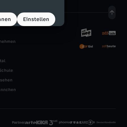
hnen
Einstellen
rnehmen
tal
Schule
nsehen
ännchen
Partner