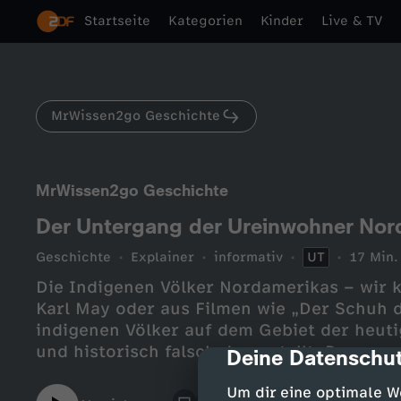
Startseite
Kategorien
Kinder
Live & TV
MrWissen2go Geschichte
MrWissen2go Geschichte
Der Untergang der Ureinwohner Nor
Geschichte
Explainer
informativ
UT
17 Min.
Die Indigenen Völker Nordamerikas – wir 
Karl May oder aus Filmen wie „Der Schuh d
indigenen Völker auf dem Gebiet der heut
und historisch falsch dargestellt. Denn nu
Deine Datenschut
cmp-dialog-des
„Blutbrüderschaften“ zwischen den einge
Um dir eine optimale W
Indigenen. Viel öfter war das Aufeinandertr