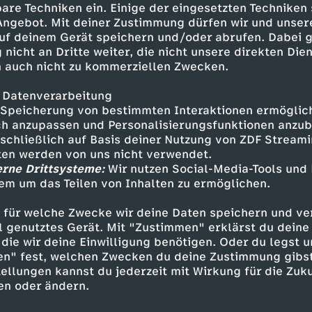
are Techniken ein. Einige der eingesetzten Techniken
chleppt, versklavt, ermordet
 Angebot. Mit deiner Zustimmung dürfen wir und unser
ten.Als seit dem 16. Jahrhundert
uf deinem Gerät speichern und/oder abrufen. Dabei 
pa aus erkundet und besiedelt
 nicht an Dritte weiter, die nicht unsere direkten Dien
eckung Amerikas ist daher eine
 auch nicht zu kommerziellen Zwecken.
ätzt leben auf dem Kontinent
 700 verschiedenen
 Datenverarbeitung
Speicherung von bestimmten Interaktionen ermöglicht
en sogar von 17 Millionen
h anzupassen und Personalisierungsfunktionen anzub
 sind vielfältig. Sie jagen und
sschließlich auf Basis deiner Nutzung von ZDF Stream
in Häusern, Höhlen oder Zelten.
tten werden von uns nicht verwendet.
snamen kennen, heißen oft
erne Drittsysteme:
Wir nutzen Social-Media-Tools und
Inhalte entdecken
it der zweiten Besiedlung des
em um das Teilen von Inhalten zu ermöglichen.
derer, gingen die indigenen
Explainer
informativ
Untertitel
eute sind nur noch etwas mehr
 für welche Zwecke wir deine Daten speichern und ver
ell genutztes Gerät. Mit "Zustimmen" erklärst du dein
ndigener Herkunft.Wie es dazu
o Geschichte
die wir deine Einwilligung benötigen. Oder du legst u
d an den Indigenen
en" fest, welchen Zwecken du deine Zustimmung gibst
 diesem Video.Quellen:Hanns J.
ellungen kannst du jederzeit mit Wirkung für die Zuku
014Willi Paul Adams, Die USA vor
en oder ändern.
American Indian Treaties,