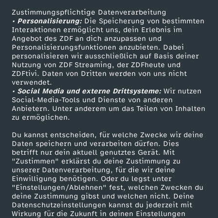
e
Zustimmungspflichtige Datenverarbeitung
Livestreams
Zuschauerservice
• Personalisierung:
Die Speicherung von bestimmten
Sendungen A-Z
Hilfe
Interaktionen ermöglicht uns, dein Erlebnis im
s
Angebot des ZDF an dich anzupassen und
TV-Programm
Personalisierungsfunktionen anzubieten. Dabei
c
personalisieren wir ausschließlich auf Basis deiner
Nutzung von ZDF Streaming, der ZDFheute und
ZDFtivi. Daten von Dritten werden von uns nicht
h
Das ZDF
verwendet.
• Social Media und externe Drittsysteme:
Wir nutzen
ZDF Unternehmen
Social-Media-Tools und Dienste von anderen
i
Anbietern. Unter anderem um das Teilen von Inhalten
Karriere
zu ermöglichen.
c
Presseportal
Du kannst entscheiden, für welche Zwecke wir deine
ZDF goes Schule
Daten speichern und verarbeiten dürfen. Dies
h
betrifft nur dein aktuell genutztes Gerät. Mit
Werbefernsehen
"Zustimmen" erklärst du deine Zustimmung zu
unserer Datenverarbeitung, für die wir deine
t
Mainzelmännchen
Einwilligung benötigen. Oder du legst unter
"Einstellungen/Ablehnen" fest, welchen Zwecken du
e
deine Zustimmung gibst und welchen nicht. Deine
Datenschutzeinstellungen kannst du jederzeit mit
Wirkung für die Zukunft in deinen Einstellungen