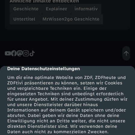
Ähnliche Inhalte entdecken
https://go.funk.netEine Produktion der objektiv
Geschichte
Explainer
informativ
media GmbH für funk und Terra X: Moderation:
c
Mirko Drotschmann Autor: Matthias Schöberl,
Untertitel
MrWissen2go Geschichte
Daniela SsymankProducerin: Daniela
h
SsymankRedaktion (OM): Inga
HauptPostproduktion: Motion Design: Rainer
DüringSchnitt: Rainer Düring ZDF: Volker Erbert,
t
Kai Jostmeier, Johanna Kaack, Nicole
Valenzuela
e
-
Deine Datenschutzeinstellungen
cmp-dialog-description
Um dir eine optimale Website von ZDF, ZDFheute und
D
ZDFtivi präsentieren zu können, setzen wir Cookies
und vergleichbare Techniken ein. Einige der
eingesetzten Techniken sind unbedingt erforderlich
i
für unser Angebot. Mit deiner Zustimmung dürfen wir
Mehr ZDF
Service
und unsere Dienstleister darüber hinaus
Informationen auf deinem Gerät speichern und/oder
e
ZDF-Apps
ZDFmitreden
abrufen. Dabei geben wir deine Daten ohne deine
Einwilligung nicht an Dritte weiter, die nicht unsere
Smart TV
Kontakt zum ZDF
G
direkten Dienstleister sind. Wir verwenden deine
Daten auch nicht zu kommerziellen Zwecken.
ZDFtext
Tickets