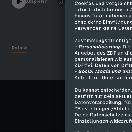
Abspielen
Cookies und vergleichb
wisst ihr, dass Adolf Hitler weder die Aut
erforderlich für unser
erfunden hat, was Konrad Adenauer mit der
hinaus Informationen a
Straßen zu tun hat und ob die DDR ein Tem
ohne deine Einwilligung
verwenden deine Daten
Zustimmungspflichtige
• Personalisierung:
Die 
Details
Angebot des ZDF an dic
personalisieren wir au
ZDFtivi. Daten von Dri
• Social Media und ext
Ähnliche 
Anbietern. Unter ander
Geschichte
Du kannst entscheiden,
betrifft nur dein aktu
MrWissen2g
Datenverarbeitung, für 
"Einstellungen/Ablehn
Deine Datenschutzeinst
Einstellungen widerruf