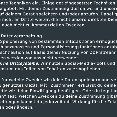
are Techniken ein. Einige der eingesetzten Techniken
obahn, noch das Tempolimit
 Angebot. Mit deiner Zustimmung dürfen wir und unser
 freien Fahrt auf deutschen
uf deinem Gerät speichern und/oder abrufen. Dabei 
polimit hatte.
 nicht an Dritte weiter, die nicht unsere direkten Dien
 auch nicht zu kommerziellen Zwecken.
 Datenverarbeitung
Speicherung von bestimmten Interaktionen ermöglicht
h anzupassen und Personalisierungsfunktionen anzub
sschließlich auf Basis deiner Nutzung von ZDF Stream
tten werden von uns nicht verwendet.
erne Drittsysteme:
Wir nutzen Social-Media-Tools und
Inhalte entdecken
em um das Teilen von Inhalten zu ermöglichen.
Explainer
informativ
Untertitel
 für welche Zwecke wir deine Daten speichern und ver
ell genutztes Gerät. Mit "Zustimmen" erklärst du dein
o Geschichte
die wir deine Einwilligung benötigen. Oder du legst u
en" fest, welchen Zwecken du deine Zustimmung gibst
ellungen kannst du jederzeit mit Wirkung für die Zuku
en oder ändern.