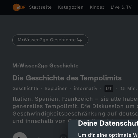
Startseite
Kategorien
Kinder
Live & TV
MrWissen2go Geschichte
MrWissen2go Geschichte
Die Geschichte des Tempolimits
Geschichte
Explainer
informativ
UT
15 Min.
Italien, Spanien, Frankreich – sie alle hab
generelles Tempolimit. Die Diskussion um 
Geschwindigkeitsbeschränkung auf deuts
und innerhalb von Ortschaften, ist so alt 
Deine Datenschut
cmp-dialog-des
spannende und wechselhafte Geschichte d
Um dir eine optimale W
Straßen, blickt Mirko für euch in diesem 