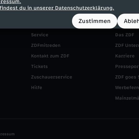
pressum.
findest du in unserer Datenschutzerklärung.
Zustimmen
Able
Service
Das ZDF
ZDFmitreden
ZDF Unte
Kontakt zum ZDF
Karriere
Tickets
Pressepor
Zuschauerservice
ZDF goes 
Hilfe
Werbefer
Mainzelm
pressum