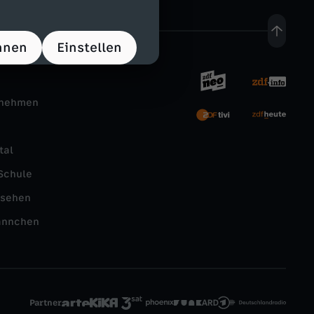
hnen
Einstellen
rnehmen
tal
Schule
nsehen
ännchen
Partner