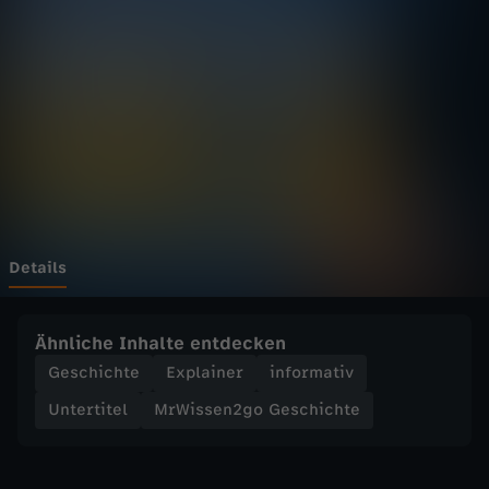
n
2
g
o
G
e
Details
s
Ähnliche Inhalte entdecken
c
Geschichte
Explainer
informativ
Untertitel
MrWissen2go Geschichte
h
i