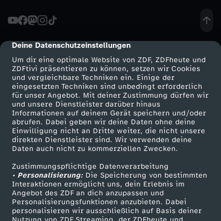
c
h
Deine Datenschutzeinstellungen
cmp-dialog-description
Um dir eine optimale Website von ZDF, ZDFheute und
t
ZDFtivi präsentieren zu können, setzen wir Cookies
und vergleichbare Techniken ein. Einige der
eingesetzten Techniken sind unbedingt erforderlich
e
für unser Angebot. Mit deiner Zustimmung dürfen wir
Mehr ZDF
Service
und unsere Dienstleister darüber hinaus
-
Informationen auf deinem Gerät speichern und/oder
ZDF-Apps
ZDFmitreden
abrufen. Dabei geben wir deine Daten ohne deine
Einwilligung nicht an Dritte weiter, die nicht unsere
D
Smart TV
Kontakt zum ZDF
direkten Dienstleister sind. Wir verwenden deine
Daten auch nicht zu kommerziellen Zwecken.
ZDFtext
Tickets
i
Zustimmungspflichtige Datenverarbeitung
Livestreams
Zuschauerservice
• Personalisierung:
Die Speicherung von bestimmten
e
Sendungen A-Z
Hilfe
Interaktionen ermöglicht uns, dein Erlebnis im
Angebot des ZDF an dich anzupassen und
TV-Programm
Personalisierungsfunktionen anzubieten. Dabei
G
personalisieren wir ausschließlich auf Basis deiner
Nutzung von ZDF Streaming, der ZDFheute und