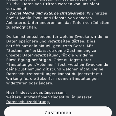
ZDFtivi. Daten von Dritten werden von uns nicht
e
Das ZDF
verwendet.
• Social Media und externe Drittsysteme:
Wir nutzen
ZDF Unternehmen
s
Social-Media-Tools und Dienste von anderen
Anbietern. Unter anderem um das Teilen von Inhalten
Karriere
zu ermöglichen.
c
Presseportal
Du kannst entscheiden, für welche Zwecke wir deine
ZDF goes Schule
Daten speichern und verarbeiten dürfen. Dies
h
betrifft nur dein aktuell genutztes Gerät. Mit
Werbefernsehen
"Zustimmen" erklärst du deine Zustimmung zu
i
unserer Datenverarbeitung, für die wir deine
Mainzelmännchen
Einwilligung benötigen. Oder du legst unter
"Einstellungen/Ablehnen" fest, welchen Zwecken du
c
deine Zustimmung gibst und welchen nicht. Deine
Datenschutzeinstellungen kannst du jederzeit mit
Wirkung für die Zukunft in deinen Einstellungen
h
widerrufen oder ändern.
t
Hier findest du das Impressum.
Partner
Weitere Informationen findest du in unserer
Datenschutzerklärung.
e
Zustimmen