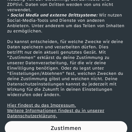
ZDFtivi. Daten von Dritten werden von uns nicht
e
Das ZDF
verwendet.
• Social Media und externe Drittsysteme:
Wir nutzen
ZDF Unternehmen
s
Social-Media-Tools und Dienste von anderen
Anbietern. Unter anderem um das Teilen von Inhalten
Karriere
zu ermöglichen.
c
Presseportal
Du kannst entscheiden, für welche Zwecke wir deine
ZDF goes Schule
Daten speichern und verarbeiten dürfen. Dies
h
betrifft nur dein aktuell genutztes Gerät. Mit
Werbefernsehen
"Zustimmen" erklärst du deine Zustimmung zu
i
unserer Datenverarbeitung, für die wir deine
Mainzelmännchen
Einwilligung benötigen. Oder du legst unter
"Einstellungen/Ablehnen" fest, welchen Zwecken du
c
deine Zustimmung gibst und welchen nicht. Deine
Datenschutzeinstellungen kannst du jederzeit mit
Wirkung für die Zukunft in deinen Einstellungen
h
widerrufen oder ändern.
t
Hier findest du das Impressum.
Partner
Weitere Informationen findest du in unserer
Datenschutzerklärung.
e
Zustimmen