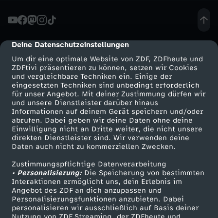
c
h
Deine Datenschutzeinstellungen
cmp-dialog-description
Um dir eine optimale Website von ZDF, ZDFheute und
t
ZDFtivi präsentieren zu können, setzen wir Cookies
und vergleichbare Techniken ein. Einige der
eingesetzten Techniken sind unbedingt erforderlich
e
für unser Angebot. Mit deiner Zustimmung dürfen wir
Mehr ZDF
Service
und unsere Dienstleister darüber hinaus
-
Informationen auf deinem Gerät speichern und/oder
ZDF-Apps
ZDFmitreden
abrufen. Dabei geben wir deine Daten ohne deine
Einwilligung nicht an Dritte weiter, die nicht unsere
D
Smart TV
Kontakt zum ZDF
direkten Dienstleister sind. Wir verwenden deine
Daten auch nicht zu kommerziellen Zwecken.
ZDFtext
Tickets
i
Zustimmungspflichtige Datenverarbeitung
Livestreams
Zuschauerservice
• Personalisierung:
Die Speicherung von bestimmten
e
Sendungen A-Z
Hilfe
Interaktionen ermöglicht uns, dein Erlebnis im
Angebot des ZDF an dich anzupassen und
TV-Programm
Personalisierungsfunktionen anzubieten. Dabei
G
personalisieren wir ausschließlich auf Basis deiner
Nutzung von ZDF Streaming, der ZDFheute und