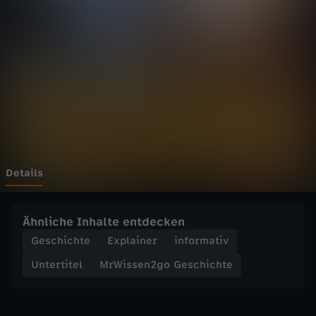
n
2
g
o
G
e
Details
s
Ähnliche Inhalte entdecken
c
Geschichte
Explainer
informativ
Untertitel
MrWissen2go Geschichte
h
i